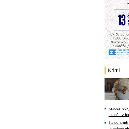
Krimi
Krádež lebky
skončit v ře
Tanec smrti 
ukradené ob