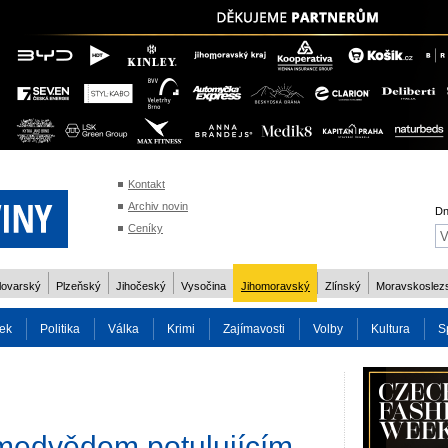
Kontakt
Archiv novin
Dn
Ceníky
lovarský
Plzeňský
Jihočeský
Vysočina
Jihomoravský
Zlínský
Moravskoslez
ek
Politika
Válka
Krimi
Zajímavosti
Volby
Kultura
S
2014
Reality
Cestování
Volby 2013
Technika
Charita
Os
 medvědem potulujícím