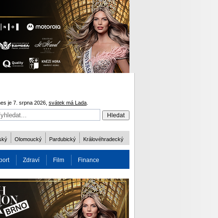
es je 7. srpna 2026,
svátek má Lada
.
ský
Olomoucký
Pardubický
Královéhradecký
port
Zdraví
Film
Finance
obnost
Více
ODM 2016