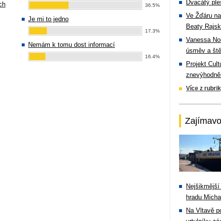
Dvacátý ple
ch
36.5%
Ve Žďáru na
Je mi to jedno
Beaty Rajsk
17.3%
Vanessa Noe
Nemám k tomu dost informací
úsměv a ště
16.4%
Projekt Cul
znevýhodněn
Více z rubri
Zajímavo
Nejšikmější
hradu Michal
Na Vltavě p