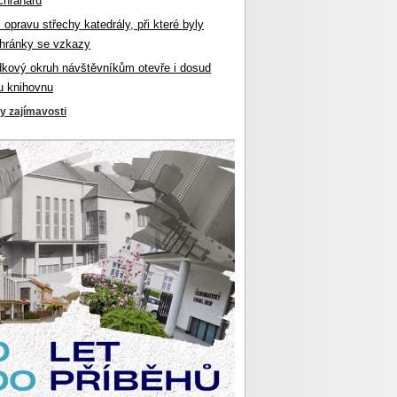
chranářů
l opravu střechy katedrály, při které byly
hránky se vzkazy
dkový okruh návštěvníkům otevře i dosud
u knihovnu
ky zajímavosti