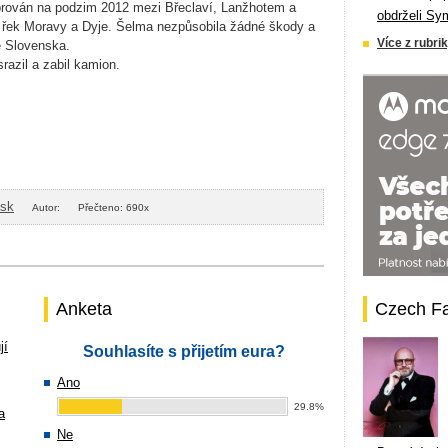
ován na podzim 2012 mezi Břeclaví, Lanžhotem a
obdrželi Sy
 řek Moravy a Dyje. Šelma nezpůsobila žádné škody a
Více z rubrik
e Slovenska.
azil a zabil kamion.
isk
Autor:
Přečteno: 690x
Anketa
Czech F
jí
Souhlasíte s přijetím eura?
Ano
29.8%
a
Ne