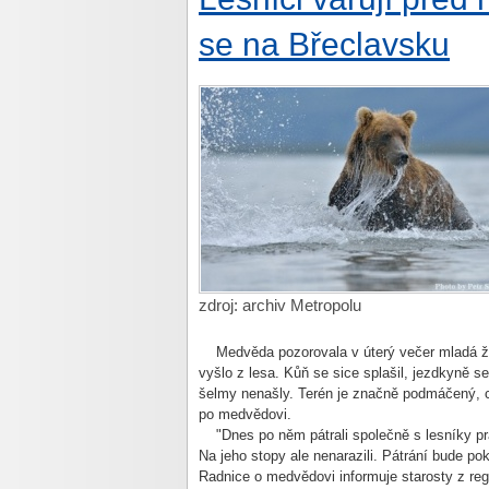
se na Břeclavsku
zdroj: archiv Metropolu
Medvěda pozorovala v úterý večer mladá žena
vyšlo z lesa. Kůň se sice splašil, jezdkyně s
šelmy nenašly. Terén je značně podmáčený, c
po medvědovi.
"Dnes po něm pátrali společně s lesníky pra
Na jeho stopy ale nenarazili. Pátrání bude p
Radnice o medvědovi informuje starosty z regi