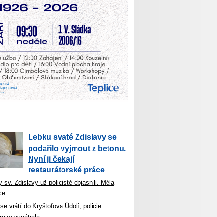
Lebku svaté Zdislavy se
podařilo vyjmout z betonu.
Nyní ji čekají
restaurátorské práce
 sv. Zdislavy už policisté objasnili. Měla
ce
se vrátí do Kryštofova Údolí, policie
razy vypátrala