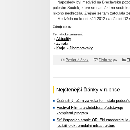
Naposledy byl medvěd na Břeclavsku pozor
polesím Soutok, které se nachází na soutoku
nikoho neohrozila. Zřejmě se tam zatoulala z
Medvěda na konci září 2012 na dálnici D2 sr
Zdroj:
ctk.cz
Tématické zařazení:
Aktuality
»
Zvířata
»
Kraje
Jihomoravský
»
»
Poslat článek
Diskuse
T
(0)
Nejčtenější články v rubrice
Češi pitný režim za volantem stále podceňu
Festival Film a architektura představuje
kompletní program
Síť čerpacích stanic ORLEN zmodernizuje 
rozšíří elektromobilní infrastrukturu