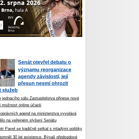
Senát otevřel debatu o
významu reorganizace
agendy závislostí, její
přesun nesmí ohrozit
 služeb
 jednacího sálu Zastupitelstva přinese nové
i možnost online účasti
koprávních agend na ministerstva vyvolává
ělo na veřejném slyšení Senátu
tr Pavel se tradičně setkal s mladými politiky
ipomněl 30 let existence. Bývalí předsedové