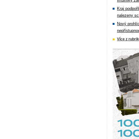
vrtulníky zá
Kraj podpoři
nalezeny sc
Nový prohlí
nepřístupno
Více z rubri