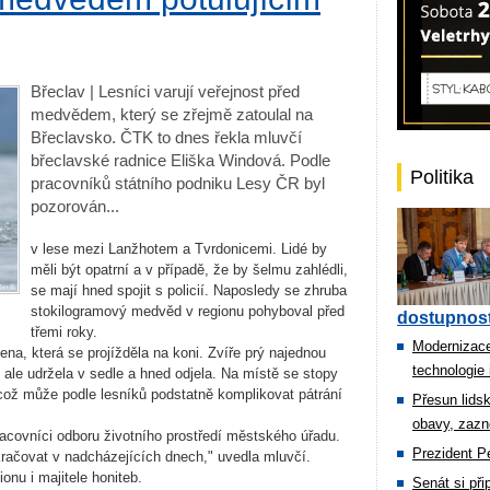
Břeclav | Lesníci varují veřejnost před
medvědem, který se zřejmě zatoulal na
Břeclavsko. ČTK to dnes řekla mluvčí
břeclavské radnice Eliška Windová. Podle
Politika
pracovníků státního podniku Lesy ČR byl
pozorován...
v lese mezi Lanžhotem a Tvrdonicemi. Lidé by
měli být opatrní a v případě, že by šelmu zahlédli,
se mají hned spojit s policií. Naposledy se zhruba
stokilogramový medvěd v regionu pohyboval před
dostupnost
třemi roky.
Modernizace
, která se projížděla na koni. Zvíře prý najednou
technologie 
e ale udržela v sedle a hned odjela. Na místě se stopy
ož může podle lesníků podstatně komplikovat pátrání
Přesun lids
obavy, zazn
covníci odboru životního prostředí městského úřadu.
Prezident Pe
okračovat v nadcházejících dnech," uvedla mluvčí.
onu i majitele honiteb.
Senát si př