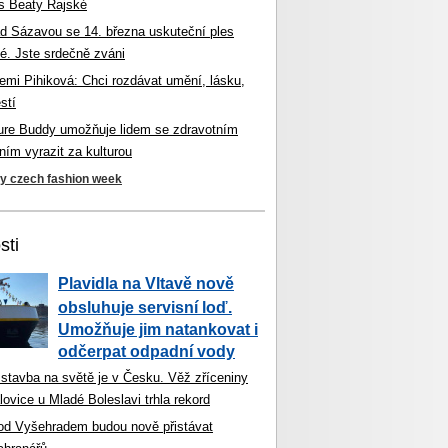
s Beaty Rajské
d Sázavou se 14. března uskuteční ples
é. Jste srdečně zváni
mi Pihiková: Chci rozdávat umění, lásku,
stí
ture Buddy umožňuje lidem se zdravotním
ím vyrazit za kulturou
ky czech fashion week
sti
Plavidla na Vltavě nově
obsluhuje servisní loď.
Umožňuje jim natankovat i
odčerpat odpadní vody
 stavba na světě je v Česku. Věž zříceniny
ovice u Mladé Boleslavi trhla rekord
od Vyšehradem budou nově přistávat