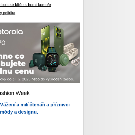
mbolické klíče k horní komoře
y politika
ashion Week
Vážení a milí čtenáři a příznivci
módy a designu,