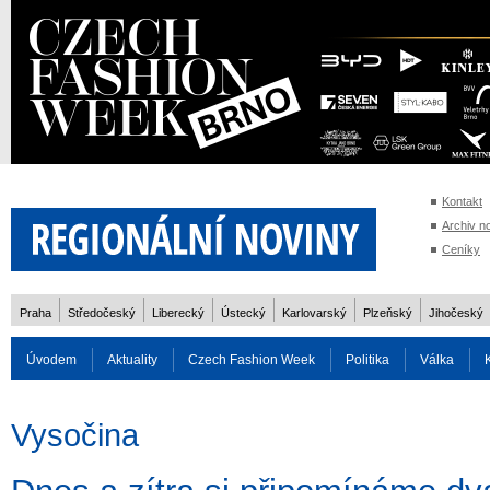
Kontakt
Archiv n
Ceníky
Praha
Středočeský
Liberecký
Ústecký
Karlovarský
Plzeňský
Jihočeský
Úvodem
Aktuality
Czech Fashion Week
Politika
Válka
Auto
Doprava
Zvířata
ZOH Soči 2014
Reality
Cestován
Vysočina
Rozhovory