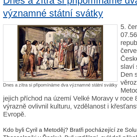
Dnes a zítra si připomínáme dv
významné státní svátky
5. če
07.56
repub
červe
České
slaví
Den 
věroz
Dnes a zítra si připomínáme dva významné státní svátky
Metod
jejich příchod na území Velké Moravy v roce 
výrazně ovlivnil kulturu, vzdělanost i křesťans
Evropě.
Kdo byli Cyril a Metoděj?
Bratři pocházející ze Sol