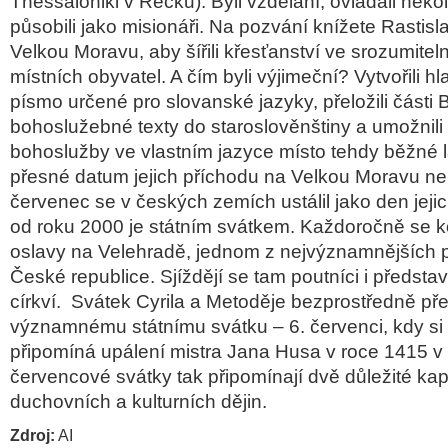
Thessaloniki v Řecku). Byli vzdělaní, ovládali někol
působili jako misionáři. Na pozvání knížete Rastisla
Velkou Moravu, aby šířili křesťanství ve srozumite
místních obyvatel. A
čím byli výjimeční?
Vytvořili
hl
písmo určené pro slovanské jazyky, přeložili části B
bohoslužebné texty do
staroslověnštiny
a umožnili
bohoslužby ve vlastním jazyce místo tehdy běžné l
přesné datum jejich příchodu na Velkou Moravu n
červenec
se v českých zemích ustálil jako den jeji
od roku 2000 je státním svátkem. Každoročně se ko
oslavy na Velehradě, jednom z nejvýznamnějších p
České republice. Sjíždějí se tam poutníci i představi
církví.
Svátek Cyrila a Metoděje bezprostředně př
významnému státnímu svátku –
6. červenci
, kdy s
připomíná upálení mistra Jana Husa v roce 1415 v 
červencové svátky tak připomínají dvě důležité kap
duchovních a kulturních dějin.
Zdroj:
AI