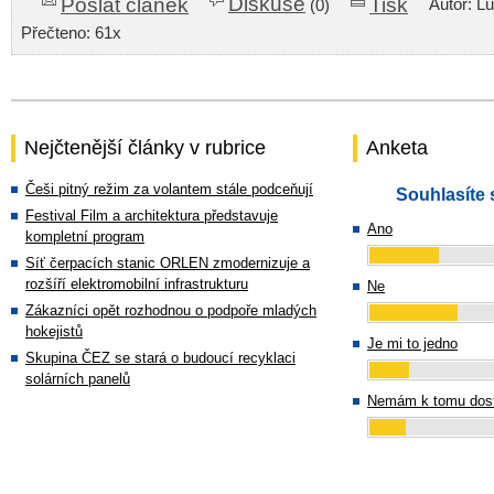
Diskuse
Poslat článek
Tisk
Autor: L
(0)
Přečteno: 61x
Nejčtenější články v rubrice
Anketa
Češi pitný režim za volantem stále podceňují
Souhlasíte 
Festival Film a architektura představuje
Ano
kompletní program
Síť čerpacích stanic ORLEN zmodernizuje a
rozšíří elektromobilní infrastrukturu
Ne
Zákazníci opět rozhodnou o podpoře mladých
hokejistů
Je mi to jedno
Skupina ČEZ se stará o budoucí recyklaci
solárních panelů
Nemám k tomu dost