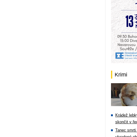
Krimi
Krádež lebky
skončit v ře
Tanec smrti 
ukradené ob