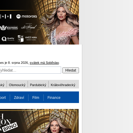
es je 8. srpna 2026,
svátek má Soběslav
.
ský
Olomoucký
Pardubický
Královéhradecký
port
Zdraví
Film
Finance
obnost
Více
ODM 2016