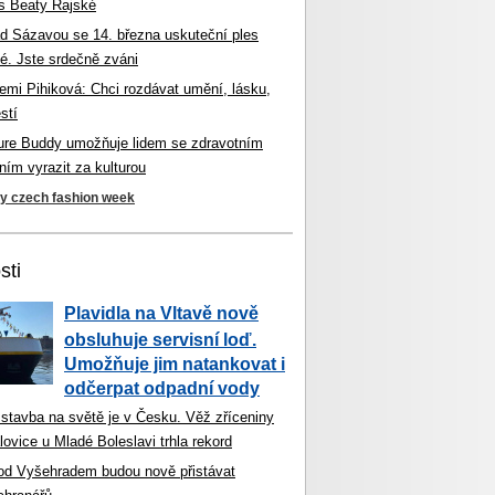
s Beaty Rajské
d Sázavou se 14. března uskuteční ples
é. Jste srdečně zváni
mi Pihiková: Chci rozdávat umění, lásku,
stí
ture Buddy umožňuje lidem se zdravotním
ím vyrazit za kulturou
ky czech fashion week
sti
Plavidla na Vltavě nově
obsluhuje servisní loď.
Umožňuje jim natankovat i
odčerpat odpadní vody
 stavba na světě je v Česku. Věž zříceniny
ovice u Mladé Boleslavi trhla rekord
od Vyšehradem budou nově přistávat