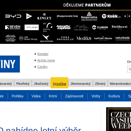
Kontakt
Archiv novin
Dn
Ceníky
lovarský
Plzeňský
Jihočeský
Vysočina
Jihomoravský
Zlínský
Moravskoslez
ek
Politika
Válka
Krimi
Zajímavosti
Volby
Kultura
S
2014
Reality
Cestování
Volby 2013
Technika
Charita
Os
abídne letní výběr