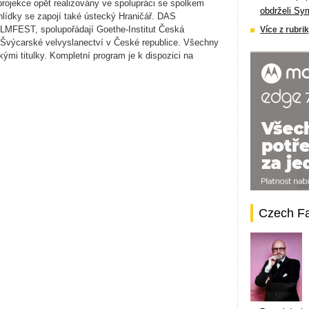
rojekce opět realizovány ve spolupráci se spolkem
obdrželi Sy
hlídky se zapojí také ústecký Hraničář. DAS
MFEST, spolupořádají Goethe-Institut Česká
Více z rubrik
a Švýcarské velvyslanectví v České republice. Všechny
mi titulky. Kompletní program je k dispozici na
Czech F