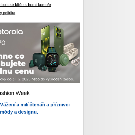
mbolické klíče k horní komoře
y politika
ashion Week
Vážení a milí čtenáři a příznivci
módy a designu,