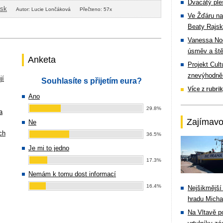
Dvacátý ple
isk
Autor: Lucie Lončáková
Přečteno: 57x
Ve Žďáru na
Beaty Rajsk
Vanessa Noe
úsměv a ště
Anketa
Projekt Cul
znevýhodněn
jí
Souhlasíte s přijetím eura?
Více z rubri
Ano
29.8%
a
Zajímavo
Ne
ch
36.5%
Je mi to jedno
17.3%
Nemám k tomu dost informací
16.4%
Nejšikmější
hradu Michal
Na Vltavě p