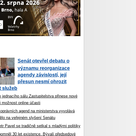
Senát otevřel debatu o
významu reorganizace
agendy závislostí, její
přesun nesmí ohrozit
 služeb
 jednacího sálu Zastupitelstva přinese nové
i možnost online účasti
koprávních agend na ministerstva vyvolává
ělo na veřejném slyšení Senátu
tr Pavel se tradičně setkal s mladými politiky
ipomněl 30 let existence. Bývalí předsedové