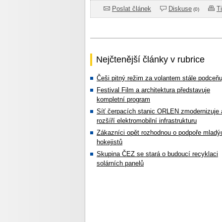
Poslat článek
Diskuse
T
(0)
Nejčtenější články v rubrice
Češi pitný režim za volantem stále podceňu
Festival Film a architektura představuje
kompletní program
Síť čerpacích stanic ORLEN zmodernizuje 
rozšíří elektromobilní infrastrukturu
Zákazníci opět rozhodnou o podpoře mladý
hokejistů
Skupina ČEZ se stará o budoucí recyklaci
solárních panelů