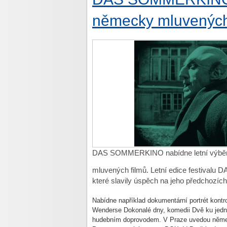
německy mluvených
DAS SOMMERKINO nabídne letní výběr
mluvených filmů. Letní edice festivalu
které slavily úspěch na jeho předchozích
Nabídne například dokumentární portrét kontr
Wenderse Dokonalé dny, komedii Dvě ku jedné
hudebním doprovodem. V Praze uvedou německ