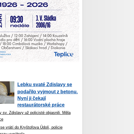
Lebku svaté Zdislavy se
podařilo vyjmout z betonu.
Nyní ji čekají
restaurátorské práce
 sv. Zdislavy už policisté objasnili. Měla
ce
se vrátí do Kryštofova Údolí, policie
razy vypátrala