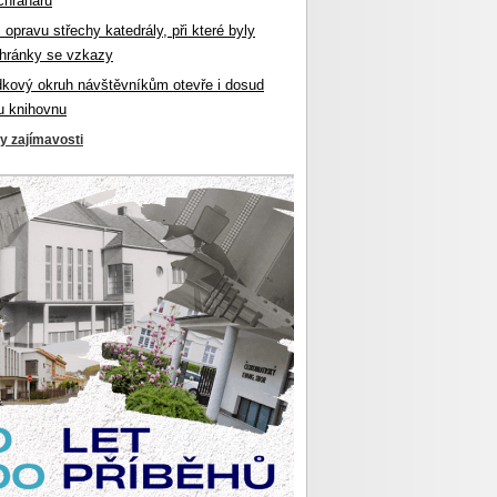
chranářů
l opravu střechy katedrály, při které byly
hránky se vzkazy
dkový okruh návštěvníkům otevře i dosud
u knihovnu
ky zajímavosti