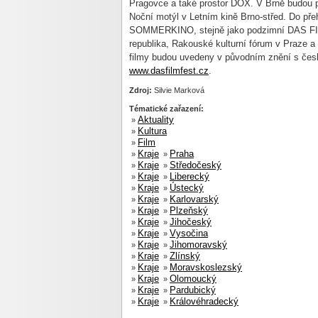
Pragovce a také prostor DOX. V Brně budou p
Noční motýl v Letním kině Brno-střed. Do pře
SOMMERKINO, stejně jako podzimní DAS FIL
republika, Rakouské kulturní fórum v Praze 
filmy budou uvedeny v původním znění s český
www.dasfilmfest.cz
.
Zdroj:
Silvie Marková
Tématické zařazení:
Aktuality
»
Kultura
»
Film
»
Kraje
Praha
»
»
Kraje
Středočeský
»
»
Kraje
Liberecký
»
»
Kraje
Ústecký
»
»
Kraje
Karlovarský
»
»
Kraje
Plzeňský
»
»
Kraje
Jihočeský
»
»
Kraje
Vysočina
»
»
Kraje
Jihomoravský
»
»
Kraje
Zlínský
»
»
Kraje
Moravskoslezský
»
»
Kraje
Olomoucký
»
»
Kraje
Pardubický
»
»
Kraje
Královéhradecký
»
»