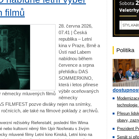
 filmů
28. června 2026,
07.41 | Česká
republika – Letní
kina v Praze, Brně a
Politika
Ústí nad Labem
nabídnou během
července a srpna
přehlídku DAS
SOMMERKINO,
která i letos přinese
dostupnost
výběr oceňovaných
 německy mluvených filmů
německy
Modernizace
 DAS FILMFEST pozve diváky nejen na snímky,
technologie 
 ročnících, ale také na filmové poklady z archivů.
Přesun lids
obavy, zazn
overzní režisérky Riefenstahl, poslední film Wima
 nebo kultovní němý film Upír Nosferatu s živým
Prezident Pe
y mluvené filmy Letní kino Kinská, Letní kino na
Senát si př