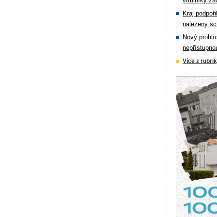
vrtulníky zá
Kraj podpoři
nalezeny sc
Nový prohlí
nepřístupno
Více z rubri