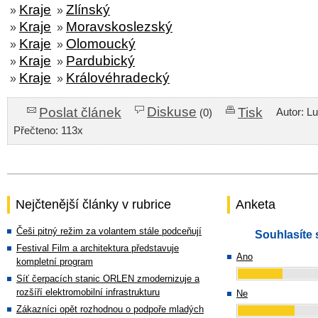
Kraje
Zlínský
»
»
Kraje
Moravskoslezský
»
»
Kraje
Olomoucký
»
»
Kraje
Pardubický
»
»
Kraje
Královéhradecký
»
»
Diskuse
Poslat článek
Tisk
Autor: L
(0)
Přečteno: 113x
Nejčtenější články v rubrice
Anketa
Češi pitný režim za volantem stále podceňují
Souhlasíte 
Festival Film a architektura představuje
Ano
kompletní program
Síť čerpacích stanic ORLEN zmodernizuje a
rozšíří elektromobilní infrastrukturu
Ne
Zákazníci opět rozhodnou o podpoře mladých