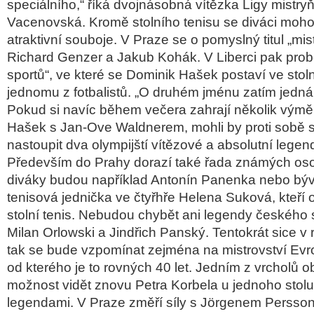
speciálního
,“ říká dvojnásobná vítězka Ligy mistryň
Vacenovská. Kromě stolního tenisu se diváci mohou 
atraktivní souboje. V Praze se o pomyslný titul „
mis
Richard Genzer
a
Jakub Kohák
. V Liberci pak pro
sportů
“, ve které se
Dominik Hašek
postaví ve stoln
jednomu z fotbalistů. „O druhém jménu zatím jedná
Pokud si navíc během večera zahrají několik výmě
Hašek s Jan-Ove Waldnerem, mohli by proti sobě 
nastoupit dva olympijští vítězové a absolutní legen
Především do Prahy dorazí také řada známých oso
diváky budou například
Antonín Panenka
nebo býv
tenisová jednička ve čtyřhře
Helena Suková
, kteří
stolní tenis. Nebudou chybět ani legendy českého s
Milan Orlowski
a
Jindřich Panský
. Tentokrát sice v r
tak se bude vzpomínat zejména na mistrovství Ev
od kterého je to rovných 40 let. Jedním z vrcholů 
možnost vidět znovu
Petra Korbela
u jednoho stol
legendami. V Praze změří síly s Jörgenem Persso