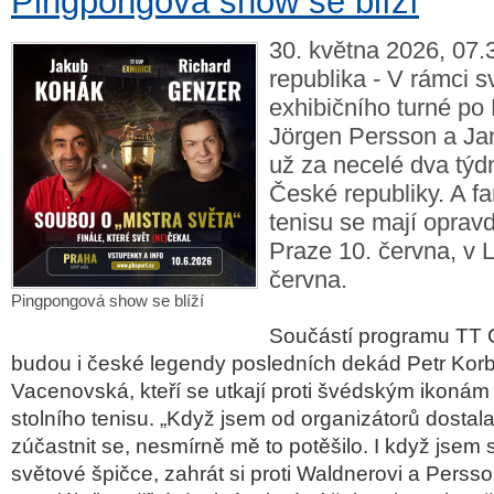
Pingpongová show se blíží
30. května 2026, 07.
republika - V rámci 
exhibičního turné po
Jörgen Persson a J
už za necelé dva týd
České republiky. A fa
tenisu se mají opravd
Praze 10. června, v L
června.
Pingpongová show se blíží
Součástí programu TT 
budou i české legendy posledních dekád
Petr Korb
Vacenovská
, kteří se utkají proti švédským ikoná
stolního tenisu. „
Když jsem od organizátorů dostal
zúčastnit se, nesmírně mě to potěšilo. I když jsem
světové špičce, zahrát si proti Waldnerovi a Persso