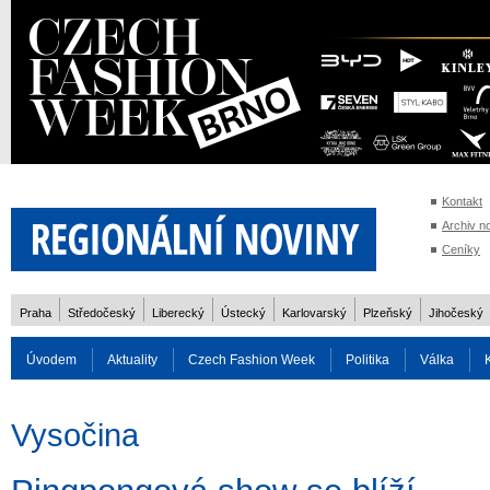
Kontakt
Archiv n
Ceníky
Praha
Středočeský
Liberecký
Ústecký
Karlovarský
Plzeňský
Jihočeský
Úvodem
Aktuality
Czech Fashion Week
Politika
Válka
Auto
Doprava
Zvířata
ZOH Soči 2014
Reality
Cestován
Vysočina
Rozhovory