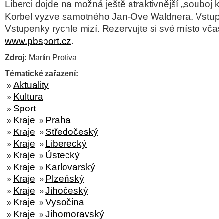
Liberci dojde na možná ještě atraktivnější „
souboj k
Korbel vyzve samotného Jan-Ove Waldnera. Vstupe
Vstupenky rychle mizí. Rezervujte si své místo vča
www.pbsport.cz
.
Zdroj:
Martin Protiva
Tématické zařazení:
Aktuality
»
Kultura
»
Sport
»
Kraje
Praha
»
»
Kraje
Středočeský
»
»
Kraje
Liberecký
»
»
Kraje
Ústecký
»
»
Kraje
Karlovarský
»
»
Kraje
Plzeňský
»
»
Kraje
Jihočeský
»
»
Kraje
Vysočina
»
»
Kraje
Jihomoravský
»
»