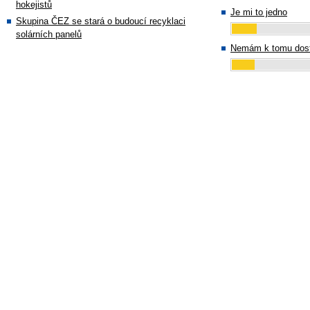
hokejistů
Je mi to jedno
Skupina ČEZ se stará o budoucí recyklaci
solárních panelů
Nemám k tomu dost