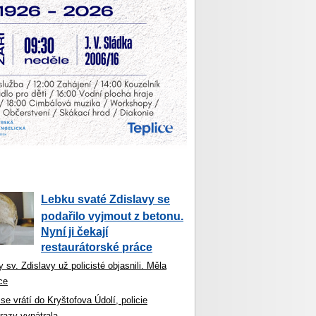
Lebku svaté Zdislavy se
podařilo vyjmout z betonu.
Nyní ji čekají
restaurátorské práce
 sv. Zdislavy už policisté objasnili. Měla
ce
se vrátí do Kryštofova Údolí, policie
razy vypátrala