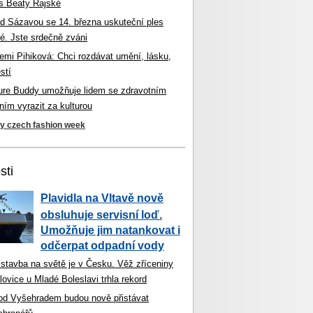
s Beaty Rajské
d Sázavou se 14. března uskuteční ples
é. Jste srdečně zváni
mi Pihiková: Chci rozdávat umění, lásku,
stí
ture Buddy umožňuje lidem se zdravotním
ím vyrazit za kulturou
ky czech fashion week
sti
Plavidla na Vltavě nově
obsluhuje servisní loď.
Umožňuje jim natankovat i
odčerpat odpadní vody
 stavba na světě je v Česku. Věž zříceniny
ovice u Mladé Boleslavi trhla rekord
od Vyšehradem budou nově přistávat