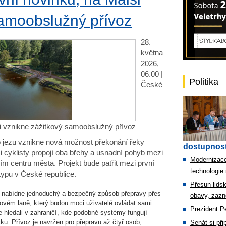
samoobslužný přívoz
28.
května
2026,
06.00 |
Politika
České
i vznikne zážitkový samoobslužný přívoz
ho jezu vznikne nová možnost překonání řeky
dostupnost
i cyklisty propojí oba břehy a usnadní pohyb mezi
Modernizace
ím centru města. Projekt bude patřit mezi první
technologie 
typu v České republice.
Přesun lids
 a nabídne jednoduchý a bezpečný způsob přepravy přes
obavy, zazn
ovém laně, který budou moci uživatelé ovládat sami
Prezident Pe
e hledali v zahraničí, kde podobné systémy fungují
u. Přívoz je navržen pro přepravu až čtyř osob,
Senát si př