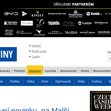
Kontakt
Archiv novin
Dn
Ceníky
lovarský
Plzeňský
Jihočeský
Vysočina
Jihomoravský
Zlínský
Moravskoslez
ek
Politika
Válka
Krimi
Zajímavosti
Volby
Kultura
S
2014
Reality
Cestování
Volby 2013
Technika
Charita
Os
ní novinku, na Malši