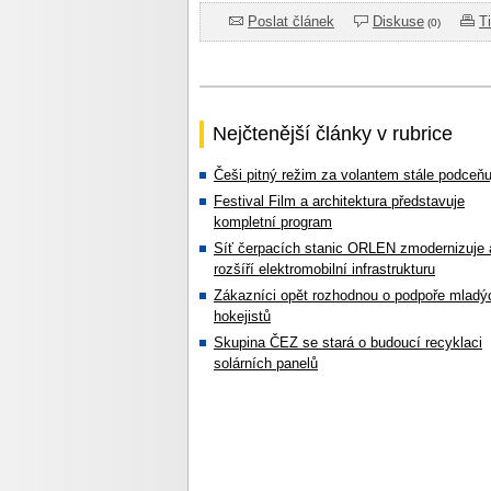
Poslat článek
Diskuse
T
(0)
Nejčtenější články v rubrice
Češi pitný režim za volantem stále podceňu
Festival Film a architektura představuje
kompletní program
Síť čerpacích stanic ORLEN zmodernizuje 
rozšíří elektromobilní infrastrukturu
Zákazníci opět rozhodnou o podpoře mladý
hokejistů
Skupina ČEZ se stará o budoucí recyklaci
solárních panelů