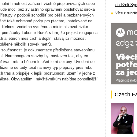
imální hmotnost zařízení včetně přepravovaných osob
obdrželi Sy
bude moci bez zvláštního oprávnění obsluhovat široká
Více z rubrik
řístupy v podobě schodišť pro pěší a bezbariérových
něné také ochranné prvky pro ptactvo, instalované na
iditelnost vodicího systému a minimalizovat riziko
ek primátorky Lubomír Bureš s tím, že projekt reaguje na
h a letních měsících a doplní stávající možnosti
zdálené několik stovek metrů.
„V současnosti je dokumentace předložena stavebnímu
ní. Harmonogram stavby byl nastaven tak, aby co
užívání místa během letošní letní sezóny. Uvedení do
ůžeme se tedy těšit na nový typ přepravy přes řeku,
ch tras a přispěje k lepší prostupnosti území v jedné z
 městě. Obyvatelům i návštěvníkům nabídne pohodlnější
Czech F