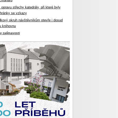
chranářů
l opravu střechy katedrály, při které byly
hránky se vzkazy
dkový okruh návštěvníkům otevře i dosud
u knihovnu
ky zajímavosti