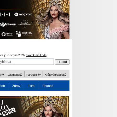
es je 7. srpna 2026,
svátek má Lada
.
ský
Olomoucký
Pardubický
Královéhradecký
port
Zdraví
Film
Finance
obnost
Více
ODM 2016