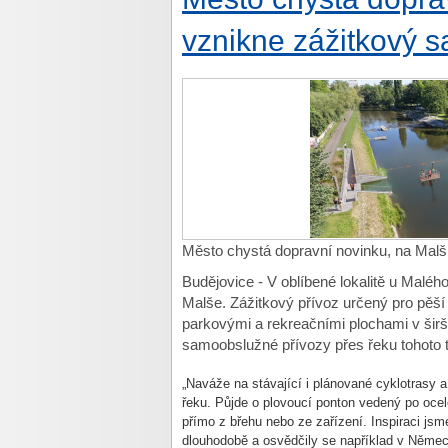
vznikne zážitkový 
Město chystá dopravní novinku, na Malš
Budějovice - V oblíbené lokalitě u Malé
Malše. Zážitkový přívoz určený pro pěší 
parkovými a rekreačními plochami v širš
samoobslužné přívozy přes řeku tohoto 
„Naváže na stávající i plánované cyklotrasy
řeku. Půjde o plovoucí ponton vedený po ocel
přímo z břehu nebo ze zařízení. Inspiraci jsm
dlouhodobě a osvědčily se například v Německ