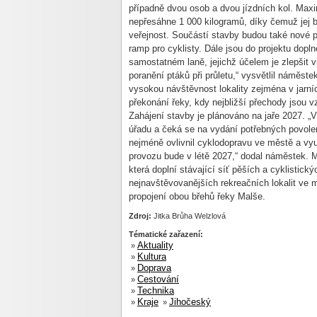
případně dvou osob a dvou jízdních kol. Max
nepřesáhne 1 000 kilogramů, díky čemuž jej 
veřejnost. Součástí stavby budou také nové p
ramp pro cyklisty. Dále jsou do projektu dopl
samostatném laně, jejichž účelem je zlepšit v
poranění ptáků při průletu,“ vysvětlil náměst
vysokou návštěvnost lokality zejména v jarníc
překonání řeky, kdy nejbližší přechody jsou v
Zahájení stavby je plánováno na jaře 2027. 
úřadu a čeká se na vydání potřebných povole
nejméně ovlivnil cyklodopravu ve městě a vy
provozu bude v létě 2027,“ dodal náměstek. M
která doplní stávající síť pěších a cyklistický
nejnavštěvovanějších rekreačních lokalit ve
propojení obou břehů řeky Malše.
Zdroj:
Jitka Brůha Welzlová
Tématické zařazení:
Aktuality
»
Kultura
»
Doprava
»
Cestování
»
Technika
»
Kraje
Jihočeský
»
»