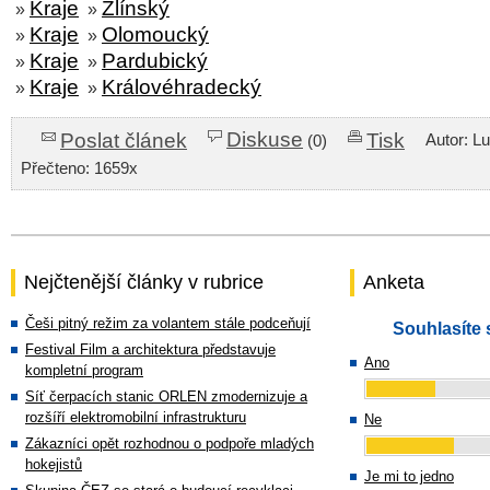
Kraje
Zlínský
»
»
Kraje
Olomoucký
»
»
Kraje
Pardubický
»
»
Kraje
Královéhradecký
»
»
Diskuse
Poslat článek
Tisk
Autor: L
(0)
Přečteno: 1659x
Nejčtenější články v rubrice
Anketa
Češi pitný režim za volantem stále podceňují
Souhlasíte 
Festival Film a architektura představuje
Ano
kompletní program
Síť čerpacích stanic ORLEN zmodernizuje a
rozšíří elektromobilní infrastrukturu
Ne
Zákazníci opět rozhodnou o podpoře mladých
hokejistů
Je mi to jedno