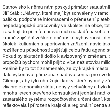
Stanovisko k němu nám poskytl primátor statutární
Jiří Štábl: „Návrhy, které mají být schváleny v rámc
balíčku podpořené informacemi o přenesení plateb
nepedagogické pracovníky ve školství na obce, tot
zasahují do příjmů a provozních nákladů našeho 
kromě zajištění veškeré občanské vybavenosti, des
školek, kulturních a sportovních zařízení, navíc ta
rozšířenou působností zajišťují celou řadu agend st
Pokud by skutečně došlo k avizovaným změnám, p
propočtů bychom mohli přijít o více než stovku mil
Reálně by to totiž znamenalo, že by krajská měst
dále vykonávat přirozená spádová centra pro své k
Cílem je, aby tyto ohrožující kroky, které by měly z
vliv pro ekonomiku státu, nebyly schváleny a bylo
mnoha letech otevřeno konstruktivní jednání nad
zastaralého systému rozpočtového určení daní, kt
reflektovala i přirozená krajská a regionální centra