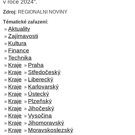
v roce 2024“.
Zdroj:
REGIONALNI NOVINY
Tématické zařazení:
Aktuality
»
Zajímavosti
»
Kultura
»
Finance
»
Technika
»
Kraje
Praha
»
»
Kraje
Středočeský
»
»
Kraje
Liberecký
»
»
Kraje
Karlovarský
»
»
Kraje
Ústecký
»
»
Kraje
Plzeňský
»
»
Kraje
Jihočeský
»
»
Kraje
Vysočina
»
»
Kraje
Jihomoravský
»
»
Kraje
Moravskoslezský
»
»