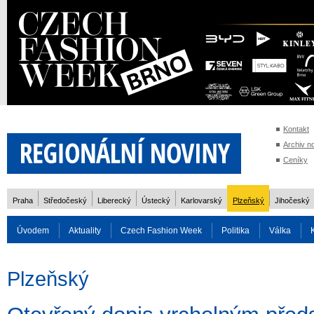
Kontakt
Archiv n
Ceníky
Praha
Středočeský
Liberecký
Ústecký
Karlovarský
Plzeňský
Jihočeský
Úvodem
Aktuality
Czech Fashion Week
Politika
Válka
Auto
Doprava
Zvířata
ZOH Soči 2014
Reality
Cestován
Plzeňský
Rozhovory