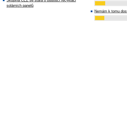
Skupina ČEZ se stará o budoucí recyklaci
solárních panelů
Nemám k tomu dost