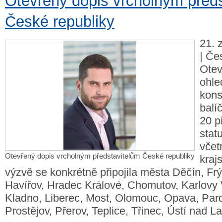
Otevřený dopis vrcholným před
České republiky
21. 
| Če
Otev
ohle
kons
balí
20 p
stat
včet
Otevřený dopis vrcholným představitelům České republiky
kraj
výzvě se konkrétně připojila města Děčín, Fr
Havířov, Hradec Králové, Chomutov, Karlovy 
Kladno, Liberec, Most, Olomouc, Opava, Pard
Prostějov, Přerov, Teplice, Třinec, Ústí nad L