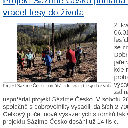
Projekt Sázíme Česko pomáhá 
vracet lesy do života
2. k
06.01
lesíc
se z
Dobr
jaře 
kde 
prob
výsa
Projekt Sázíme Česko pomáhá Lokti vracet lesy do života
zafi
uspořádal projekt Sázíme Česko. V sobotu 26
společně s dobrovolníky vysadili dalších 2 70
Celkový počet nově vysazených stromků tak v
projektu Sázíme Česko dosáhl už 14 tisíc.