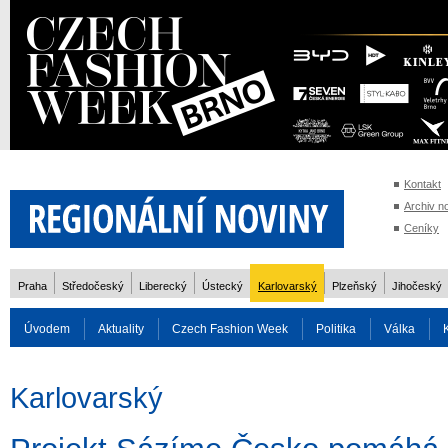
Kontakt
Archiv n
Ceníky
Praha
Středočeský
Liberecký
Ústecký
Karlovarský
Plzeňský
Jihočeský
Úvodem
Aktuality
Czech Fashion Week
Politika
Válka
Auto
Doprava
Zvířata
ZOH Soči 2014
Reality
Cestován
Karlovarský
Rozhovory