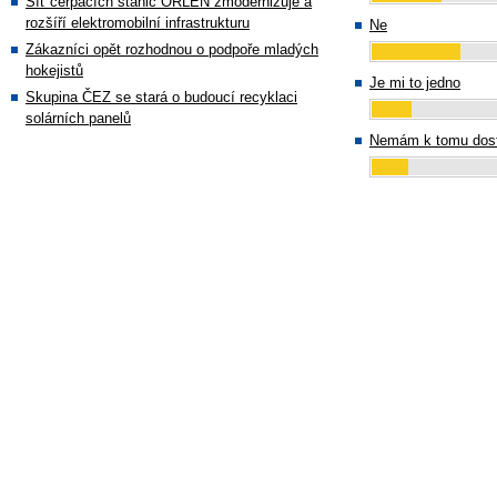
Síť čerpacích stanic ORLEN zmodernizuje a
rozšíří elektromobilní infrastrukturu
Ne
Zákazníci opět rozhodnou o podpoře mladých
hokejistů
Je mi to jedno
Skupina ČEZ se stará o budoucí recyklaci
solárních panelů
Nemám k tomu dost