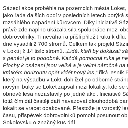
Sázecí akce proběhla na pozemcích města Loket, k
jako řada dalších obcí v posledních letech potýká 
rozsáhlého napadení kůrovcem. Díky iniciativě S
právě zde naplno ukázala síla spolupráce mezi obcí
dobrovolníky. Ti neváhali a přišli přiložit ruku k dí
dne vysadili 2 700 stromů. Celkem tak projekt Sáz
v Lokti již 14 tisíc stromů. „
Lidé, kteří by dokázali s
s penězi je to podobné. Každá pomocná ruka je n
Plochy k osázení jsou velké a je velmi náročné na t
krátkém horizontu opět vidět nový les
,“ říká lesník
který na výsadbu v Lokti dohlížel po odborné stránce
novými buky se Loket zapsal mezi lokality, kde se
obnově lesa nezastavily po jedné akci. Iniciativě
totiž čím dál častěji daří navazovat dlouhodobá par
lokalit se vracet opakovaně. Přestože je vzrostlý le
času, příspěvek dobrovolníků pomohl posunout ob
Sokolovsku o značný kus dál.