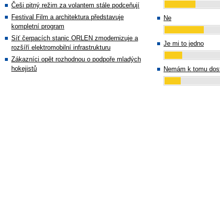
Češi pitný režim za volantem stále podceňují
Festival Film a architektura představuje
Ne
kompletní program
Síť čerpacích stanic ORLEN zmodernizuje a
Je mi to jedno
rozšíří elektromobilní infrastrukturu
Zákazníci opět rozhodnou o podpoře mladých
hokejistů
Nemám k tomu dost