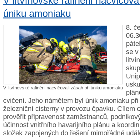
V litvínovské rafinérii nacvičova
úniku amoniaku
8. č
06.3
páte
se v
litví
sku
Unip
usku
V litvínovské rafinérii nacvičovali zásah při úniku amoniaku
plán
cvičení. Jeho námětem byl únik amoniaku při
železniční cisterny v provozu čpavku. Cílem c
prověřit připravenost zaměstnanců, podnikov
účinnost vnitřního havarijního plánu a koordi
složek zapojených do řešení mimořádné událo