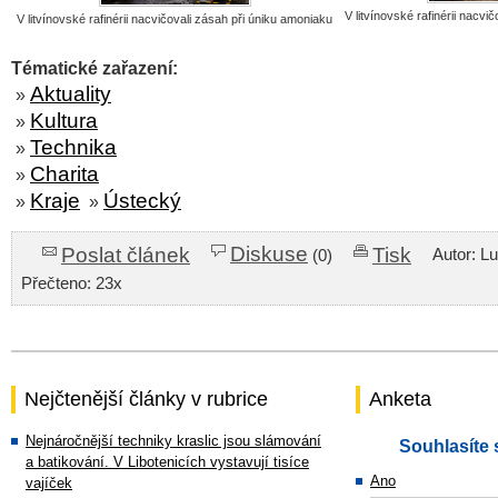
V litvínovské rafinérii nacvi
V litvínovské rafinérii nacvičovali zásah při úniku amoniaku
Tématické zařazení:
Aktuality
»
Kultura
»
Technika
»
Charita
»
Kraje
Ústecký
»
»
Diskuse
Poslat článek
Tisk
Autor: L
(0)
Přečteno: 23x
Nejčtenější články v rubrice
Anketa
Nejnáročnější techniky kraslic jsou slámování
Souhlasíte 
a batikování. V Libotenicích vystavují tisíce
Ano
vajíček