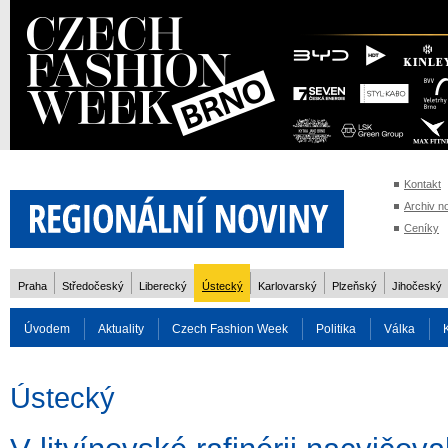
Kontakt
Archiv n
Ceníky
Praha
Středočeský
Liberecký
Ústecký
Karlovarský
Plzeňský
Jihočeský
Úvodem
Aktuality
Czech Fashion Week
Politika
Válka
Auto
Doprava
Zvířata
ZOH Soči 2014
Reality
Cestován
Ústecký
Rozhovory