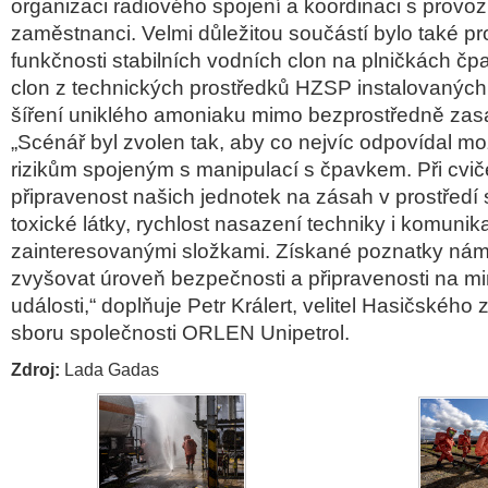
organizaci radiového spojení a koordinaci s provoz
zaměstnanci. Velmi důležitou součástí bylo také pr
funkčnosti stabilních vodních clon na plničkách č
clon z technických prostředků HZSP instalovaných
šíření uniklého amoniaku mimo bezprostředně zas
„Scénář byl zvolen tak, aby co nejvíc odpovídal 
rizikům spojeným s manipulací s čpavkem. Při cviče
připravenost našich jednotek na zásah v prostředí
toxické látky, rychlost nasazení techniky i komunik
zainteresovanými složkami. Získané poznatky ná
zvyšovat úroveň bezpečnosti a připravenosti na 
události,“ doplňuje Petr Králert, velitel Hasičskéh
sboru společnosti ORLEN Unipetrol.
Zdroj:
Lada Gadas