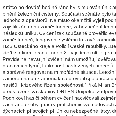
Krátce po deváté hodině ráno byl simulován únik a
plnění železniční cisterny. Součástí scénáře bylo t
jednoho z operátorů. Na místo okamžitě vyjeli podni
zajistili záchranu zaměstnance, zabezpečení techno
následků úniku. Cvičení tak současně prověřilo ev
zaměstnanců, fungování systému krizové komunika
HZS Ústeckého kraje a Policií České republiky. „B
kteří v rafinérii pracují nebo žijí v jejím okolí, je pro
Pravidelná havarijní cvičení nám umožňují ověřova
pracovních týmů, funkčnost nastavených procesů i
a správně reagovat na mimořádné situace. Letošní
zaměřen na únik amoniaku a prověřil spolupráci p
hasičů i krizového řízení společnosti,“ říká Milan Br
představenstva skupiny ORLEN Unipetrol zodpově
Podnikoví hasiči během cvičení nacvičovali zejmé
záchranu osoby, práci v protichemických oděvech 
dýchacích přístrojích při úniku nebezpečné látky, 