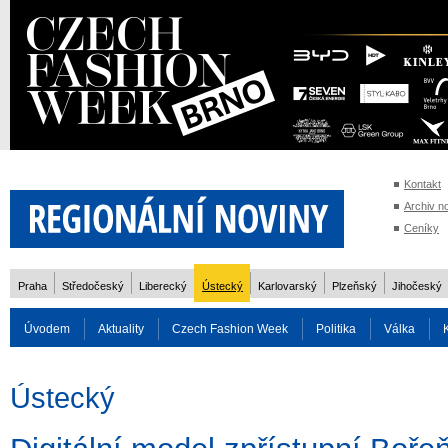
Kontakt
Archiv n
Ceníky
Praha
Středočeský
Liberecký
Ústecký
Karlovarský
Plzeňský
Jihočeský
Úvodem
Aktuality
Czech Fashion Week
Politika
Válka
Auto
Doprava
Zvířata
ZOH Soči 2014
Reality
Cestován
Ústecký
Rozhovory