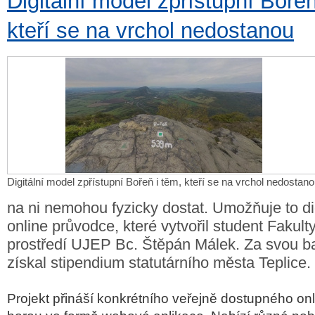
Digitální model zpřístupní Bořeň
kteří se na vrchol nedostanou
Digitální model zpřístupní Bořeň i těm, kteří se na vrchol nedostan
na ni nemohou fyzicky dostat. Umožňuje to di
online průvodce, které vytvořil student Fakult
prostředí UJEP Bc. Štěpán Málek. Za svou ba
získal stipendium statutárního města Teplice.
Projekt přináší konkrétního veřejně dostupného on