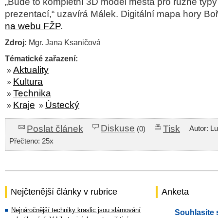
„Bude to kompletní 3D model města pro různé typy
prezentací,“ uzavírá Málek. Digitální mapa hory Bo
na webu FŽP
.
Zdroj:
Mgr. Jana Ksaničová
Tématické zařazení:
Aktuality
»
Kultura
»
Technika
»
Kraje
Ústecký
»
»
Diskuse
Poslat článek
Tisk
Autor: L
(0)
Přečteno: 25x
Nejčtenější články v rubrice
Anketa
Nejnáročnější techniky kraslic jsou slámování
Souhlasíte 