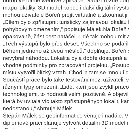
horou ve formě webové aplikace. Nabízí různé pohl
mapu lokality, 3D model kopce i další digitální výst
mohou uživatelé Bořeň projít virtuálně a zkoumat ji
„Cílem bylo zpřístupnit turisticky zajímavou lokalitu
pohybovým omezením,“ popisuje Málek.Na Bořeň 
opakovaně, část cest natáčel. Lidé tak mohou mít a
„Těch výstupů bylo přes deset. Všechno se podařilo
během jednoho až dvou měsíců,“ doplňuje. Bořeň s
nevybral náhodou. Lokalita byla dobře dostupná a
vhodné podmínky pro zpracování projektu. „Postup
místu vytvořil blízký vztah. Chodila tam se mnou i c
Součástí práce bylo také testování mezi uživateli, v
různými typy omezení. „Lidé, kteří jsou zvyklí praco
technologiemi, to hodnotili velmi pozitivně. A objevila
která by uvítala víc takto zpřístupněných lokalit, k
nedostanou,“ shrnuje Málek.
Štěpán Málek se geoinformatice věnuje i nadále. V
diplomové práci plánuje vytvořit detailní 3D model