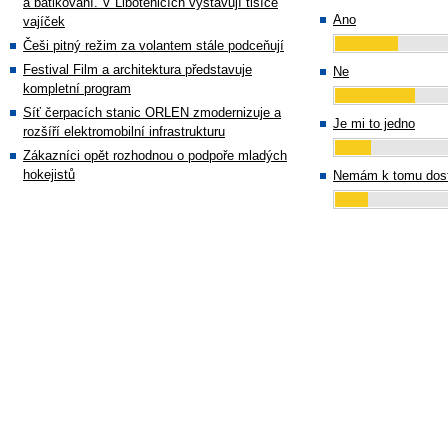
a batikování. V Libotenicích vystavují tisíce
Ano
vajíček
Češi pitný režim za volantem stále podceňují
Festival Film a architektura představuje
Ne
kompletní program
Síť čerpacích stanic ORLEN zmodernizuje a
Je mi to jedno
rozšíří elektromobilní infrastrukturu
Zákazníci opět rozhodnou o podpoře mladých
hokejistů
Nemám k tomu dost