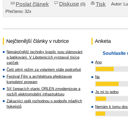
Diskuse
Poslat článek
Tisk
Autor: L
(0)
Přečteno: 32x
Nejčtenější články v rubrice
Anketa
Nejnáročnější techniky kraslic jsou slámování
Souhlasíte 
a batikování. V Libotenicích vystavují tisíce
Ano
vajíček
Češi pitný režim za volantem stále podceňují
Festival Film a architektura představuje
Ne
kompletní program
Síť čerpacích stanic ORLEN zmodernizuje a
Je mi to jedno
rozšíří elektromobilní infrastrukturu
Zákazníci opět rozhodnou o podpoře mladých
hokejistů
Nemám k tomu dost