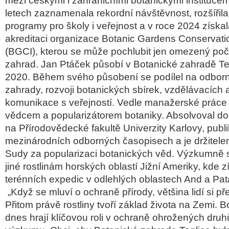
mezi českými i zahraničními botanickými institucem
letech zaznamenala rekordní návštěvnost, rozšířil
programy pro školy i veřejnost a v roce 2024 získa
akreditaci organizace Botanic Gardens Conservatio
(BGCI), kterou se může pochlubit jen omezený poč
zahrad. Jan Ptáček působí v Botanické zahradě Te
2020. Během svého působení se podílel na odbo
zahrady, rozvoji botanických sbírek, vzdělávacích ak
komunikace s veřejností. Vedle manažerské práce 
vědcem a popularizátorem botaniky. Absolvoval do
na Přírodovědecké fakultě Univerzity Karlovy, publi
mezinárodních odborných časopisech a je držitel
Sudy za popularizaci botanických věd. Výzkumně
jiné rostlinám horských oblastí Jižní Ameriky, kde z
terénních expedic v odlehlých oblastech And a Pat
„Když se mluví o ochraně přírody, většina lidí si pře
Přitom právě rostliny tvoří základ života na Zemi. 
dnes hrají klíčovou roli v ochraně ohrožených druhů