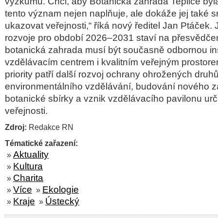
výzkumu. Chci, aby Botanická zahrada Teplice byla i
tento význam nejen naplňuje, ale dokáže jej také s
ukazovat veřejnosti,“ říká nový ředitel Jan Ptáček
rozvoje pro období 2026–2031 staví na přesvědče
botanická zahrada musí být současně odbornou inst
vzdělávacím centrem i kvalitním veřejným prostore
priority patří další rozvoj ochrany ohrožených druhů 
environmentálního vzdělávání, budování nového z
botanické sbírky a vznik vzdělávacího pavilonu ur
veřejnosti.
Zdroj:
Redakce RN
Tématické zařazení:
Aktuality
»
Kultura
»
Charita
»
Více
Ekologie
»
»
Kraje
Ústecký
»
»