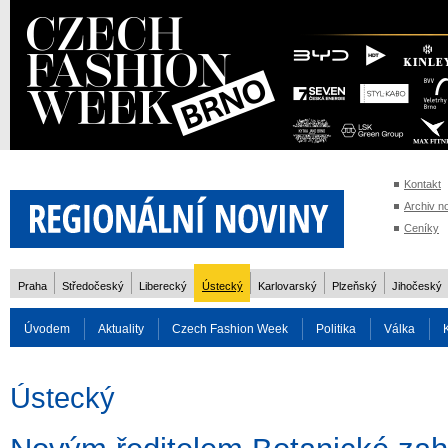
Kontakt
Archiv n
Ceníky
Praha
Středočeský
Liberecký
Ústecký
Karlovarský
Plzeňský
Jihočeský
Úvodem
Aktuality
Czech Fashion Week
Politika
Válka
Auto
Doprava
Zvířata
ZOH Soči 2014
Reality
Cestován
Ústecký
Rozhovory