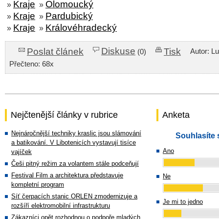
Kraje
Olomoucký
»
»
Kraje
Pardubický
»
»
Kraje
Královéhradecký
»
»
Diskuse
Poslat článek
Tisk
Autor: L
(0)
Přečteno: 68x
Nejčtenější články v rubrice
Anketa
Nejnáročnější techniky kraslic jsou slámování
Souhlasíte 
a batikování. V Libotenicích vystavují tisíce
Ano
vajíček
Češi pitný režim za volantem stále podceňují
Festival Film a architektura představuje
Ne
kompletní program
Síť čerpacích stanic ORLEN zmodernizuje a
Je mi to jedno
rozšíří elektromobilní infrastrukturu
Zákazníci opět rozhodnou o podpoře mladých