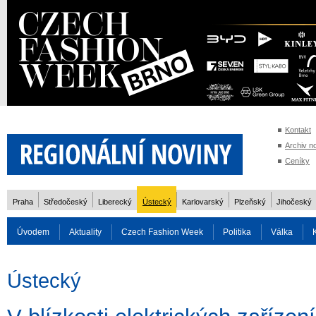
Kontakt
Archiv n
Ceníky
Praha
Středočeský
Liberecký
Ústecký
Karlovarský
Plzeňský
Jihočeský
Úvodem
Aktuality
Czech Fashion Week
Politika
Válka
Auto
Doprava
Zvířata
ZOH Soči 2014
Reality
Cestován
Ústecký
Rozhovory