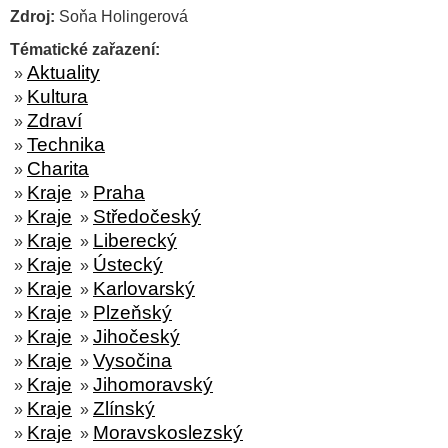
Zdroj:
Soňa Holingerová
Tématické zařazení:
Aktuality
»
Kultura
»
Zdraví
»
Technika
»
Charita
»
Kraje
Praha
»
»
Kraje
Středočeský
»
»
Kraje
Liberecký
»
»
Kraje
Ústecký
»
»
Kraje
Karlovarský
»
»
Kraje
Plzeňský
»
»
Kraje
Jihočeský
»
»
Kraje
Vysočina
»
»
Kraje
Jihomoravský
»
»
Kraje
Zlínský
»
»
Kraje
Moravskoslezský
»
»