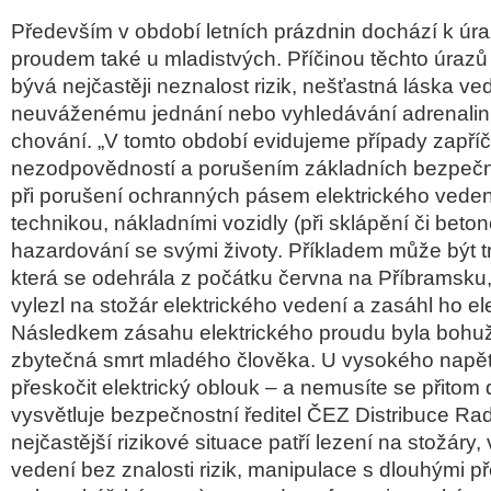
Především v období letních prázdnin dochází k úr
proudem také u mladistvých. Příčinou těchto úrazů
bývá nejčastěji neznalost rizik, nešťastná láska ve
neuváženému jednání nebo vyhledávání adrenalin
chování. „V tomto období evidujeme případy zapří
nezodpovědností a porušením základních bezpečn
při porušení ochranných pásem elektrického vede
technikou, nákladními vozidly (při sklápění či beto
hazardování se svými životy. Příkladem může být t
která se odehrála z počátku června na Příbramsku,
vylezl na stožár elektrického vedení a zasáhl ho el
Následkem zásahu elektrického proudu byla bohuž
zbytečná smrt mladého člověka. U vysokého napětí
přeskočit elektrický oblouk – a nemusíte se přitom 
vysvětluje bezpečnostní ředitel ČEZ Distribuce Ra
nejčastější rizikové situace patří lezení na stožáry,
vedení bez znalosti rizik, manipulace s dlouhými p