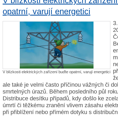
V blízkosti elektrických zařízen
opatrní, varují energetici
3
2
Č
B
en
mo
n
p
V blízkosti elektrických zařízení buďte opatrní, varují energetici
ž
ale také je velmi často příčinou vážných či d
smrtelných úrazů. Během posledního půl rok
Distribuce desítku případů, kdy došlo ke zce
úmrtí či těžkému zranění vlivem zásahu elekt
při přiblížení nebo přímém dotyku s distribuč