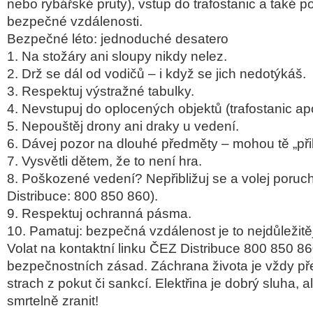
nebo rybářské pruty), vstup do trafostanic a také 
bezpečné vzdálenosti.
Bezpečné léto: jednoduché desatero
1.
Na stožáry ani sloupy nikdy nelez.
2.
Drž se dál od vodičů – i když se jich nedotýkáš.
3.
Respektuj výstražné tabulky.
4.
Nevstupuj do oplocených objektů (trafostanic ap
5.
Nepouštěj drony ani draky u vedení.
6.
Dávej pozor na dlouhé předměty – mohou tě „přibl
7.
Vysvětli dětem, že to není hra.
8.
Poškozené vedení? Nepřibližuj se a volej poruc
Distribuce: 800 850 860).
9.
Respektuj ochranná pásma.
10.
Pamatuj: bezpečná vzdálenost je to nejdůležitěj
Volat na kontaktní linku ČEZ Distribuce 800 850 86
bezpečnostních zásad. Záchrana života je vždy př
strach z pokut či sankcí. Elektřina je dobrý sluha, 
smrtelně zranit!