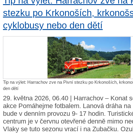
Tip na výlet: Harrachov zve na 
stezku po Krkonoších, krkonoš
cyklobusy nebo den dětí
Tip na výlet: Harrachov zve na Pivní stezku po Krkonoších, krko
den dětí
29. května 2026, 06.40 | Harrachov – Konat 
akce Pomáhejme fotbalem. Lanová dráha na 
bude v denním provozu 9- 17 hodin. Turistick
centrum je v červnu otevřené denně mimo ned
Vlaky se tuto sezonu vrací i na Zubačku. Oz