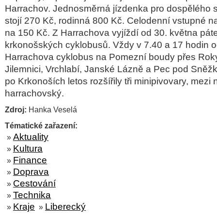
Harrachov. Jednosměrná jízdenka pro dospělého
stojí 270 Kč, rodinná 800 Kč. Celodenní vstupné na
na 150 Kč. Z Harrachova vyjíždí od 30. května páte
krkonošských cyklobusů. Vždy v 7.40 a 17 hodin od
Harrachova cyklobus na Pomezní boudy přes Rokyt
Jilemnici, Vrchlabí, Janské Lázně a Pec pod Sněžk
po Krkonoších letos rozšířily tři minipivovary, mezi n
harrachovský.
Zdroj:
Hanka Veselá
Tématické zařazení:
Aktuality
»
Kultura
»
Finance
»
Doprava
»
Cestování
»
Technika
»
Kraje
Liberecký
»
»