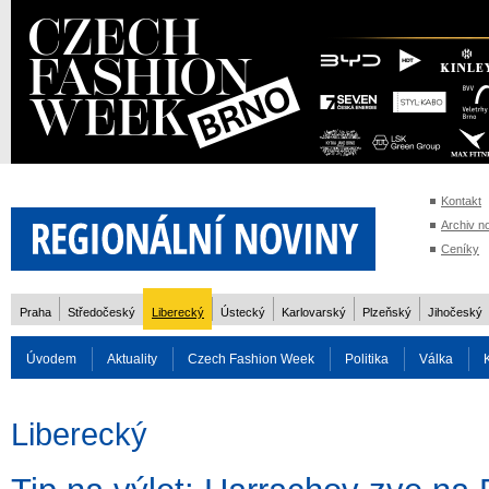
Kontakt
Archiv n
Ceníky
Praha
Středočeský
Liberecký
Ústecký
Karlovarský
Plzeňský
Jihočeský
Úvodem
Aktuality
Czech Fashion Week
Politika
Válka
Auto
Doprava
Zvířata
ZOH Soči 2014
Reality
Cestován
Liberecký
Rozhovory