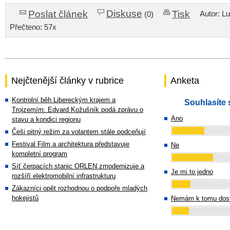
Diskuse
Poslat článek
Tisk
Autor: L
(0)
Přečteno: 57x
Nejčtenější články v rubrice
Anketa
Kontrolní běh Libereckým krajem a
Souhlasíte 
Trojzemím: Edvard Kožušník podá zprávu o
Ano
stavu a kondici regionu
Češi pitný režim za volantem stále podceňují
Festival Film a architektura představuje
Ne
kompletní program
Síť čerpacích stanic ORLEN zmodernizuje a
Je mi to jedno
rozšíří elektromobilní infrastrukturu
Zákazníci opět rozhodnou o podpoře mladých
hokejistů
Nemám k tomu dost