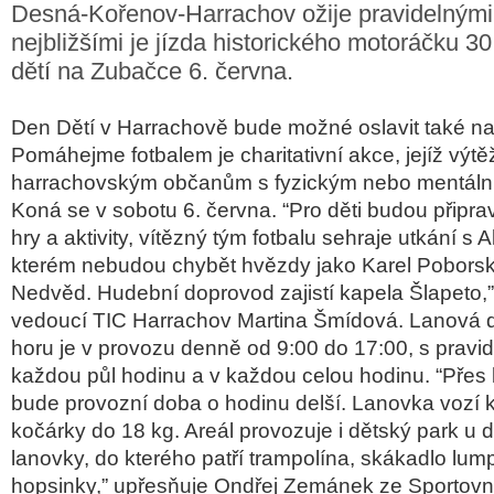
Desná-Kořenov-Harrachov ožije pravidelnými
nejbližšími je jízda historického motoráčku 3
dětí na Zubačce 6. června.
Den Dětí v Harrachově bude možné oslavit také na 
Pomáhejme fotbalem je charitativní akce, jejíž výt
harrachovským občanům s fyzickým nebo mentáln
Koná se v sobotu 6. června. “Pro děti budou připra
hry a aktivity, vítězný tým fotbalu sehraje utkání s 
kterém nebudou chybět hvězdy jako Karel Poborsk
Nedvěd. Hudební doprovod zajistí kapela Šlapeto,
vedoucí TIC Harrachov Martina Šmídová. Lanová 
horu je v provozu denně od 9:00 do 17:00, s pravid
každou půl hodinu a v každou celou hodinu. “Přes 
bude provozní doba o hodinu delší. Lanovka vozí k
kočárky do 18 kg. Areál provozuje i dětský park u d
lanovky, do kterého patří trampolína, skákadlo lum
hopsinky,” upřesňuje Ondřej Zemánek ze Sportovn