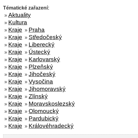
Tématické zařazení:
Aktuality
»
Kultura
»
Kraje
Praha
»
»
Kraje
Středočeský
»
»
Kraje
Liberecký
»
»
Kraje
Ústecký
»
»
Kraje
Karlovarský
»
»
Kraje
Plzeňský
»
»
Kraje
Jihočeský
»
»
Kraje
Vysočina
»
»
Kraje
Jihomoravský
»
»
Kraje
Zlínský
»
»
Kraje
Moravskoslezský
»
»
Kraje
Olomoucký
»
»
Kraje
Pardubický
»
»
Kraje
Královéhradecký
»
»