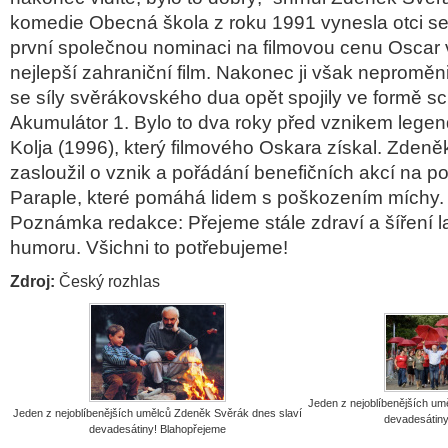
komedie Obecná škola z roku 1991 vynesla otci se
první společnou nominaci na filmovou cenu Oscar v
nejlepší zahraniční film. Nakonec ji však neproměn
se síly svěrákovského dua opět spojily ve formě sc
Akumulátor 1. Bylo to dva roky před vznikem lege
Kolja (1996), který filmového Oskara získal. Zdeně
zasloužil o vznik a pořádání benefičních akcí na 
Paraple, které pomáhá lidem s poškozením míchy
Poznámka redakce: Přejeme stále zdraví a šíření 
humoru. Všichni to potřebujeme!
Zdroj:
Český rozhlas
Jeden z nejoblíbenějších um
Jeden z nejoblíbenějších umělců Zdeněk Svěrák dnes slaví
devadesátiny
devadesátiny! Blahopřejeme