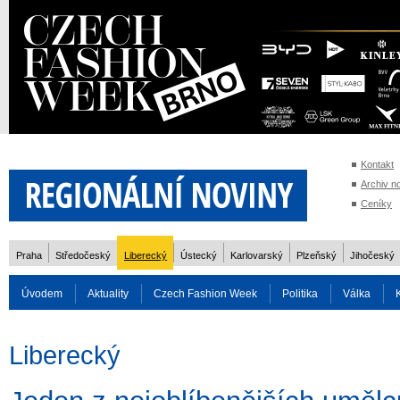
Kontakt
Archiv n
Ceníky
Praha
Středočeský
Liberecký
Ústecký
Karlovarský
Plzeňský
Jihočeský
Úvodem
Aktuality
Czech Fashion Week
Politika
Válka
Auto
Doprava
Zvířata
ZOH Soči 2014
Reality
Cestován
Liberecký
Rozhovory