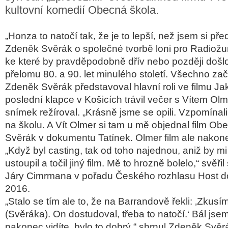
kultovní komedií Obecná škola.
„Honza to natočí tak, že je to lepší, než jsem si pře
Zdeněk Svěrák o společné tvorbě loni pro Radiožu
ke které by pravděpodobně dřív nebo později došlo
přelomu 80. a 90. let minulého století. Všechno zač
Zdeněk Svěrák představoval hlavní roli ve filmu Ja
poslední klapce v Košicích trávil večer s Vítem Ol
snímek režíroval. „Krásně jsme se opili. Vzpomínali
na školu. A Vít Olmer si tam u mě objednal film Obe
Svěrák v dokumentu Tatínek. Olmer film ale nakone
„Když byl casting, tak od toho najednou, aniž by mi 
ustoupil a točil jiný film. Mě to hrozně bolelo,“ svěřil
Járy Cimrmana v pořadu Českého rozhlasu Host d
2016.
„Stalo se tím ale to, že na Barrandově řekli: ‚Zkus
(Svěráka). On dostudoval, třeba to natočí.‘ Bál jse
nakonec vidíte, bylo to dobrý,“ shrnul Zdeněk Svěr