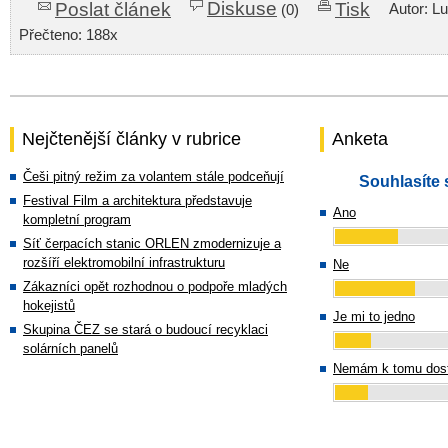
Diskuse
Poslat článek
Tisk
Autor: L
(0)
Přečteno: 188x
Nejčtenější články v rubrice
Anketa
Češi pitný režim za volantem stále podceňují
Souhlasíte 
Festival Film a architektura představuje
Ano
kompletní program
Síť čerpacích stanic ORLEN zmodernizuje a
rozšíří elektromobilní infrastrukturu
Ne
Zákazníci opět rozhodnou o podpoře mladých
hokejistů
Je mi to jedno
Skupina ČEZ se stará o budoucí recyklaci
solárních panelů
Nemám k tomu dost