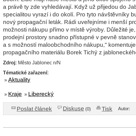
a právě ty zde vyhledávají. Když už přijedou do Ja
specialitou vyrazí i do okolí. Pro tyto návštěvníky 
nový propagační leták. Rádi uveřejníme i menší pr
možnosti nákupu přímo v místě výroby. Důležité je,
prodejní prostory snadno přístupné v pevně stanov
a s možností maloobchodního nákupu," komentuje
propagačního materiálu Borek Tichý z jabloneckého
Zdroj:
Město Jablonec n/N
Tématické zařazení:
Aktuality
»
Kraje
Liberecký
»
»
Diskuse
Poslat článek
Tisk
Autor:
(0)