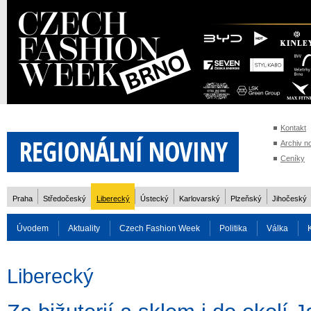
Kontakt
Archiv n
Ceníky
Praha
Středočeský
Liberecký
Ústecký
Karlovarský
Plzeňský
Jihočeský
Úvodem
Aktuality
Czech Fashion Week
Politika
Válka
Auto
Doprava
Zvířata
ZOH Soči 2014
Reality
Cestován
Liberecký
Rozhovory