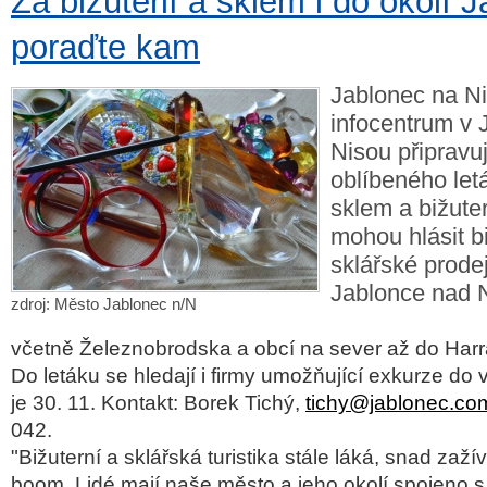
Za bižuterií a sklem i do okolí 
poraďte kam
Jablonec na Ni
infocentrum v 
Nisou připravu
oblíbeného le
sklem a bižuter
mohou hlásit bi
sklářské prodej
Jablonce nad N
zdroj: Město Jablonec n/N
včetně Železnobrodska a obcí na sever až do Har
Do letáku se hledají i firmy umožňující exkurze do
je 30. 11. Kontakt: Borek Tichý,
tichy@jablonec.co
042.
"Bižuterní a sklářská turistika stále láká, snad zaží
boom. Lidé mají naše město a jeho okolí spojeno 