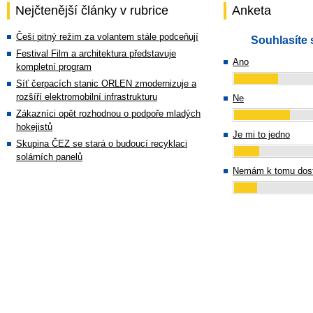
Nejčtenější články v rubrice
Anketa
Češi pitný režim za volantem stále podceňují
Souhlasíte 
Festival Film a architektura představuje
Ano
kompletní program
Síť čerpacích stanic ORLEN zmodernizuje a
rozšíří elektromobilní infrastrukturu
Ne
Zákazníci opět rozhodnou o podpoře mladých
hokejistů
Je mi to jedno
Skupina ČEZ se stará o budoucí recyklaci
solárních panelů
Nemám k tomu dost