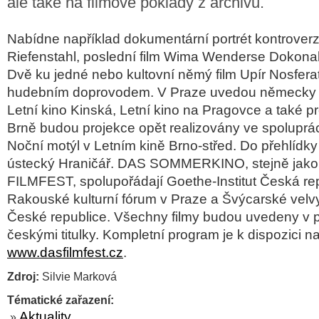
ale také na filmové poklady z archivů.
Nabídne například dokumentární portrét kontroverz
Riefenstahl, poslední film Wima Wenderse Dokonal
Dvě ku jedné nebo kultovní němý film Upír Nosfera
hudebním doprovodem. V Praze uvedou německy 
Letní kino Kinská, Letní kino na Pragovce a také p
Brně budou projekce opět realizovány ve spoluprá
Noční motýl v Letním kině Brno-střed. Do přehlídky
ústecký Hraničář. DAS SOMMERKINO, stejně jak
FILMFEST, spolupořádají Goethe-Institut Česká rep
Rakouské kulturní fórum v Praze a Švýcarské velvy
České republice. Všechny filmy budou uvedeny v 
českými titulky. Kompletní program je k dispozici n
www.dasfilmfest.cz
.
Zdroj:
Silvie Marková
Tématické zařazení:
Aktuality
»