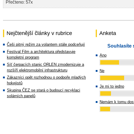
Přečteno: 57x
Nejčtenější články v rubrice
Anketa
Češi pitný režim za volantem stále podceňují
Souhlasíte 
Festival Film a architektura představuje
Ano
kompletní program
Síť čerpacích stanic ORLEN zmodernizuje a
rozšíří elektromobilní infrastrukturu
Ne
Zákazníci opět rozhodnou o podpoře mladých
hokejistů
Je mi to jedno
Skupina ČEZ se stará o budoucí recyklaci
solárních panelů
Nemám k tomu dost