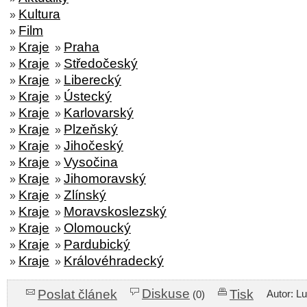
Kultura
»
Film
»
Kraje
Praha
»
»
Kraje
Středočeský
»
»
Kraje
Liberecký
»
»
Kraje
Ústecký
»
»
Kraje
Karlovarský
»
»
Kraje
Plzeňský
»
»
Kraje
Jihočeský
»
»
Kraje
Vysočina
»
»
Kraje
Jihomoravský
»
»
Kraje
Zlínský
»
»
Kraje
Moravskoslezský
»
»
Kraje
Olomoucký
»
»
Kraje
Pardubický
»
»
Kraje
Královéhradecký
»
»
Diskuse
Poslat článek
Tisk
Autor: L
(0)