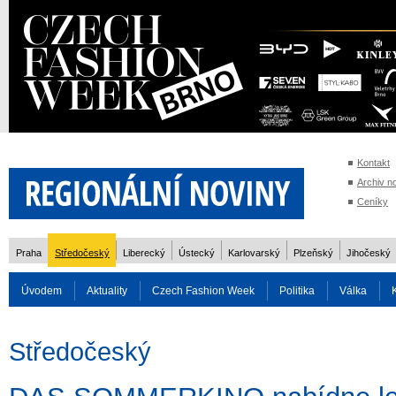
Kontakt
Archiv n
Ceníky
Praha
Středočeský
Liberecký
Ústecký
Karlovarský
Plzeňský
Jihočeský
Úvodem
Aktuality
Czech Fashion Week
Politika
Válka
Auto
Doprava
Zvířata
ZOH Soči 2014
Reality
Cestován
Středočeský
Rozhovory