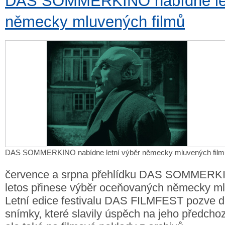
DAS SOMMERKINO nabídne let
německy mluvených filmů
DAS SOMMERKINO nabídne letní výběr německy mluvených film
července a srpna přehlídku DAS SOMMERKIN
letos přinese výběr oceňovaných německy ml
Letní edice festivalu DAS FILMFEST pozve d
snímky, které slavily úspěch na jeho předchoz