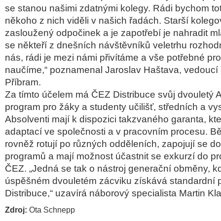
se stanou našimi zdatnými kolegy. Rádi bychom to
někoho z nich viděli v našich řadách. Starší koleg
zasloužený odpočinek a je zapotřebí je nahradit m
se někteří z dnešních návštěvníků veletrhu rozho
nás, rádi je mezi námi přivítáme a vše potřebné pro
naučíme,“ poznamenal Jaroslav Haštava, vedoucí 
Příbram.
Za tímto účelem má ČEZ Distribuce svůj dvouletý 
program pro žáky a studenty učilišť, středních a vy
Absolventi mají k dispozici takzvaného garanta, kte
adaptací ve společnosti a v pracovním procesu. 
rovněž rotují po různých odděleních, zapojují se d
programů a mají možnost účastnit se exkurzí do p
ČEZ. „Jedná se tak o nástroj generační obměny, k
úspěšném dvouletém zácviku získává standardní 
Distribuce,“ uzavírá náborový specialista Martin Kla
Zdroj:
Ota Schnepp