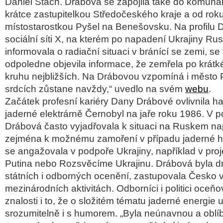
Daniel Stach. Drábová se zapojila také do komunáln
krátce zastupitelkou Středočeského kraje a od rok
místostarostkou Pyšel na Benešovsku. Na profilu 
sociální síti X, na kterém po napadení Ukrajiny R
informovala o radiační situaci v bránící se zemi, se
odpoledne objevila informace, že zemřela po krátk
kruhu nejbližších. Na Drábovou vzpomíná i město P
srdcích zůstane navždy,“ uvedlo na svém
webu
.
Začátek profesní kariéry Dany Drábové ovlivnila h
jaderné elektrárně Černobyl na jaře roku 1986. V 
Drábová často vyjadřovala k situaci na Ruskem na
zejména k možnému zamoření v případu jaderné ha
se angažovala v podpoře Ukrajiny, například v pro
Putina nebo Rozsvěcíme Ukrajinu. Drábová byla dr
státních i odborných ocenění, zastupovala Česko 
mezinárodních aktivitách. Odborníci i politici oceňov
znalosti i to, že o složitém tématu jaderné energie 
srozumitelně i s humorem. „Byla neúnavnou a obl