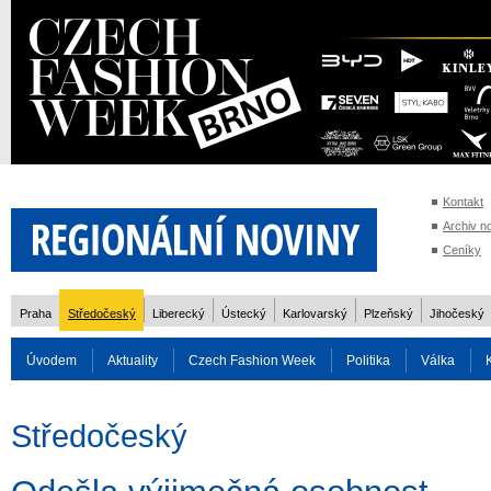
Kontakt
Archiv n
Ceníky
Praha
Středočeský
Liberecký
Ústecký
Karlovarský
Plzeňský
Jihočeský
Úvodem
Aktuality
Czech Fashion Week
Politika
Válka
Auto
Doprava
Zvířata
ZOH Soči 2014
Reality
Cestován
Středočeský
Rozhovory