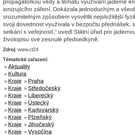
propagátorkou vědy a tématu využívání jaderné en
ionizujícího záření. Dokázala jednoduchým a vše
srozumitelným způsobem vysvětlit nejsložitější fyzik
svoji dovednost využívala v bezpočtu přednášek, se
setkání s veřejností,“ uvedl Státní úřad pro jadern
životopisu své zesnulé předsedkyně.
Zdroj:
www.ct24
Tématické zařazení:
Aktuality
»
Kultura
»
Kraje
Praha
»
»
Kraje
Středočeský
»
»
Kraje
Liberecký
»
»
Kraje
Ústecký
»
»
Kraje
Karlovarský
»
»
Kraje
Plzeňský
»
»
Kraje
Jihočeský
»
»
Kraje
Vysočina
»
»