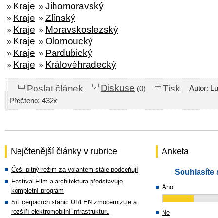
Kraje
Jihomoravský
»
»
Kraje
Zlínský
»
»
Kraje
Moravskoslezský
»
»
Kraje
Olomoucký
»
»
Kraje
Pardubický
»
»
Kraje
Královéhradecký
»
»
Diskuse
Poslat článek
Tisk
Autor: L
(0)
Přečteno: 432x
Nejčtenější články v rubrice
Anketa
Češi pitný režim za volantem stále podceňují
Souhlasíte 
Festival Film a architektura představuje
Ano
kompletní program
Síť čerpacích stanic ORLEN zmodernizuje a
rozšíří elektromobilní infrastrukturu
Ne