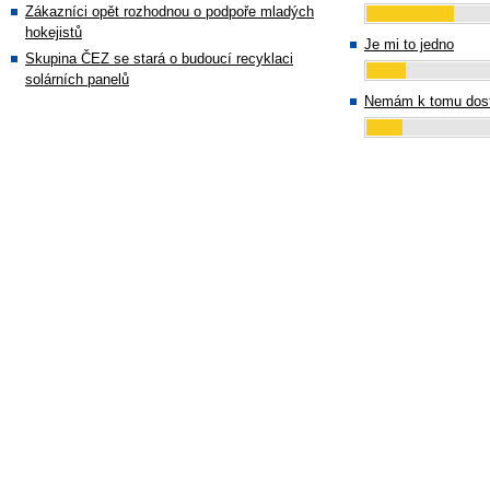
Zákazníci opět rozhodnou o podpoře mladých
hokejistů
Je mi to jedno
Skupina ČEZ se stará o budoucí recyklaci
solárních panelů
Nemám k tomu dost