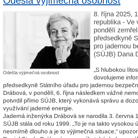
Odešla výjimečná osobnost
8. října 2025, 
republika - Ve 
pondělí zemřel
předsedkyně S
pro jadernou 
(SÚJB) Dana 
„S hlubokou lítos
Odešla výjimečná osobnost
dovolujeme info
předsedkyně Státního úřadu pro jadernou bezpečn
Drábová, v pondělí, 6. října následkem vážné nemo
potvrdil přímo SÚJB, který vykonává správu a dozor
využívání jaderné energie.
Jaderná inženýrka Drábová se narodila 3. června 
SÚJB stála od roku 1999. „To je na takto vysokou 
nesmírně dlouho a je to výjimečná situace,“ upozor