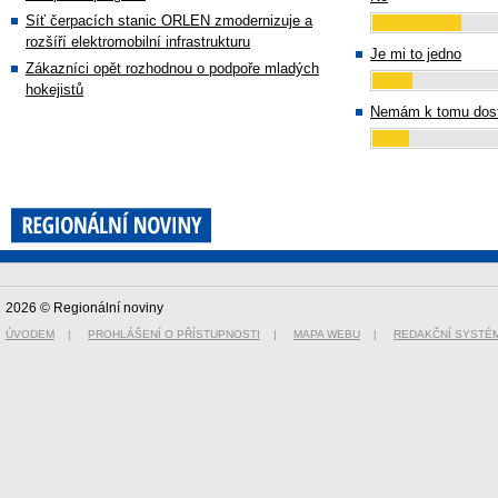
Síť čerpacích stanic ORLEN zmodernizuje a
rozšíří elektromobilní infrastrukturu
Je mi to jedno
Zákazníci opět rozhodnou o podpoře mladých
hokejistů
Nemám k tomu dost
2026 © Regionální noviny
ÚVODEM
|
PROHLÁŠENÍ O PŘÍSTUPNOSTI
|
MAPA WEBU
|
REDAKČNÍ SYSTÉ