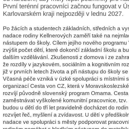
První terénní pracovníci začnou fungovat v 
Karlovarském kraji nejpozději v lednu 2027.
Po žácích a studentech základních, středních a vy
nadace rodiny Kellnerových zaměří také na nejmlad
nástupem do školy. Cílem jejího nového programu
zvýšit počet dětí, které dokončí základní školu a 
dalším vzdělávání. Zkušenosti z domova i ze zahrani
že rozdíly v jazykovém, sociálním a kognitivním rozv
již v prvních letech života a při nástupu do školy se
Včasná péče vzniká v úzké spolupráci s místními
organizací Cesta von CZ, která v Moravskoslezské
rozvíjí původně slovenský program Omama. Cest
zaměstnávat vyškolené komunitní pracovnice, tzv.
budou u dětí do tří let pravidelně docházet do rodin a
rozvíjet řeč, myšlení a zvídavost. U dětí v předško
nadace ve spolupráci s městy podporovat pracovní