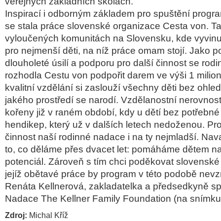
veřejných základních školách.
Inspirací i odborným základem pro spuštění prog
se stala práce slovenské organizace Cesta von. T
vyloučených komunitách na Slovensku, kde vyvinul
pro nejmenší děti, na níž práce omam stojí. Jako p
dlouholeté úsilí a podporu pro další činnost se rod
rozhodla Cestu von podpořit darem ve výši 1 milion
kvalitní vzdělání si zaslouží všechny děti bez ohled
jakého prostředí se narodí. Vzdělanostní nerovnos
kořeny již v raném období, kdy u dětí bez potřebn
hendikep, který už v dalších letech nedoženou. Pr
činnost naší rodinné nadace i na ty nejmladší. Na
to, co děláme přes dvacet let: pomáháme dětem nap
potenciál. Zároveň s tím chci poděkovat slovenské
jejíž obětavé práce by program v této podobě nevzn
Renáta Kellnerová, zakladatelka a předsedkyně sp
Nadace The Kellner Family Foundation (na snímku
Zdroj:
Michal Kříž