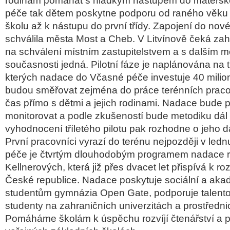
rodinám pomáhat s hladkým nástupem do mateřsk
péče tak dětem poskytne podporu od raného věku
školu až k nástupu do první třídy. Zapojení do nov
schválila města Most a Cheb. V Litvínově čeká zah
na schválení místním zastupitelstvem a s dalším 
současnosti jedná. Pilotní fáze je naplánována na t
kterých nadace do Včasné péče investuje 40 milio
budou směřovat zejména do práce terénních pracovn
čas přímo s dětmi a jejich rodinami. Nadace bude
monitorovat a podle zkušeností bude metodiku dál
vyhodnocení tříletého pilotu pak rozhodne o jeho da
První pracovníci vyrazí do terénu nejpozději v le
péče je čtvrtým dlouhodobým programem nadace r
Kellnerových, která již přes dvacet let přispívá k ro
České republice. Nadace poskytuje sociální a aka
studentům gymnázia Open Gate, podporuje talent
studenty na zahraničních univerzitách a prostředn
Pomáháme školám k úspěchu rozvíjí čtenářství a pi