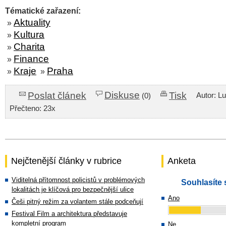
Tématické zařazení:
Aktuality
»
Kultura
»
Charita
»
Finance
»
Kraje
Praha
»
»
Diskuse
Poslat článek
Tisk
Autor: L
(0)
Přečteno: 23x
Nejčtenější články v rubrice
Anketa
Viditelná přítomnost policistů v problémových
Souhlasíte 
lokalitách je klíčová pro bezpečnější ulice
Ano
Češi pitný režim za volantem stále podceňují
Festival Film a architektura představuje
kompletní program
Ne