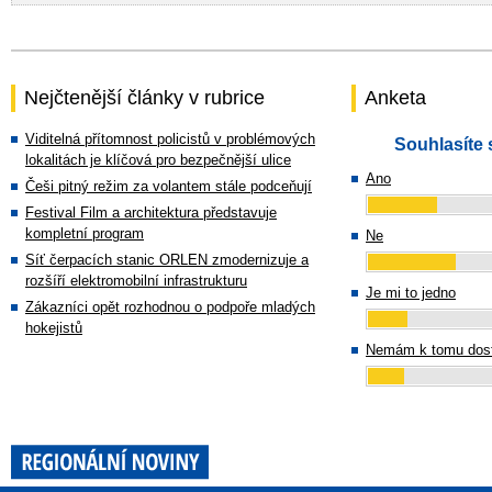
Nejčtenější články v rubrice
Anketa
Viditelná přítomnost policistů v problémových
Souhlasíte 
lokalitách je klíčová pro bezpečnější ulice
Ano
Češi pitný režim za volantem stále podceňují
Festival Film a architektura představuje
kompletní program
Ne
Síť čerpacích stanic ORLEN zmodernizuje a
rozšíří elektromobilní infrastrukturu
Je mi to jedno
Zákazníci opět rozhodnou o podpoře mladých
hokejistů
Nemám k tomu dost