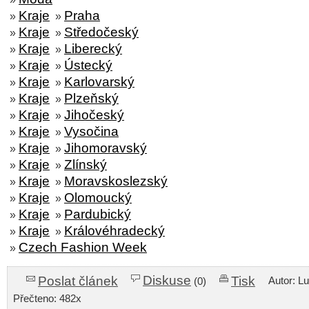
Kraje
Praha
»
»
Kraje
Středočeský
»
»
Kraje
Liberecký
»
»
Kraje
Ústecký
»
»
Kraje
Karlovarský
»
»
Kraje
Plzeňský
»
»
Kraje
Jihočeský
»
»
Kraje
Vysočina
»
»
Kraje
Jihomoravský
»
»
Kraje
Zlínský
»
»
Kraje
Moravskoslezský
»
»
Kraje
Olomoucký
»
»
Kraje
Pardubický
»
»
Kraje
Královéhradecký
»
»
Czech Fashion Week
»
Diskuse
Poslat článek
Tisk
Autor: L
(0)
Přečteno: 482x