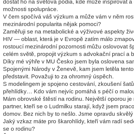
dostat ho na světová pódia, kde může inspirovat a 
možnosti spolupráce.
V čem spočívá váš výzkum a může vám v něm ros
mezinárodní popularita nějak pomoci?
Zaměřuji se na metabolické a výživové aspekty života
HIV — oblast, která je v Evropě zatím málo zmapo
rostoucí mezinárodní pozornosti můžu oslovovat š
celém světě, propojit výzkum s advokační prací a b
Díky mé výhře v MU Česko jsem byla oslovena s
Spojenými Národy v Ženevě, kam jsem letěla tento 
představit. Považuji to za ohromný úspěch.
S modelingem je spojeno cestování, zkoušení šatů,
přehlídky… Kdo vám nejvíc pomáhá s péčí o malo
Mám obrovské štěstí na rodinu. Největší oporou j
partner, kteří se o Ludmilku starají, když jsem pr
domov. Bez nich by to nešlo. Jsme opravdu skvělý
Jaký vzkaz máte pro škarohlídy, kteří vám radí sed
se o rodinu?