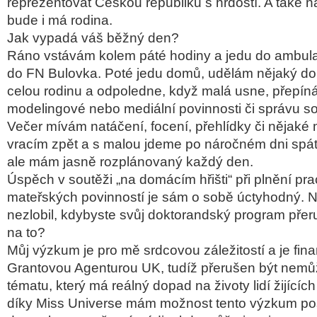
reprezentovat Českou republiku s hrdostí. A také na
bude i má rodina.
Jak vypadá váš běžný den?
Ráno vstávám kolem páté hodiny a jedu do ambul
do FN Bulovka. Poté jedu domů, udělám nějaký do
celou rodinu a odpoledne, když malá usne, přepí
modelingové nebo mediální povinnosti či správu so
Večer mívám natáčení, focení, přehlídky či nějaké 
vracím zpět a s malou jdeme po náročném dni spát.
ale mám jasně rozplánovaný každý den.
Úspěch v soutěži „na domácím hřišti“ při plnění pr
mateřských povinností je sám o sobě úctyhodný. N
nezlobil, kdybyste svůj doktorandský program přeruš
na to?
Můj výzkum je pro mě srdcovou záležitostí a je fi
Grantovou Agenturou UK, tudíž přerušen být nemůž
tématu, který má reálný dopad na životy lidí žijících
díky Miss Universe mám možnost tento výzkum po