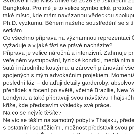
Světové finále Miss Universe 2025 se uskuteční 21.
Bangkoku. Pro mě je to velice symbolické, protože
také místo, kde mám navázanou vědeckou spolupr
Ph.D. výzkumu. Během našeho soustředění se s t
setkám.
Co všechno příprava na významnou reprezentaci 
vyžaduje a v jaké fázi se právě nacházíte?
Příprava je velice náročná a intenzivní. Zahrnuje p
veřejném vystupování, fyzické kondici, mediálním t
šatů i národního kostýmu, a zároveň plánování všec
spojených s mým advokačním projektem. Momentá
poslední fázi – dolaďuji detaily garderoby, absolvov
přehlídek a focení po světě, včetně Brazílie, New 
Londýna, a také připravuji svou návštěvu Thajské
kříže, kde představím výsledky své práce.
Na co se nejvíc těšíte?
Nejvíc se těším na samotný pobyt v Thajsku, před
s ostatními soutěžícími, možnost představit svou pr