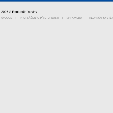
2026 © Regionální noviny
ÚVODEM
|
PROHLÁŠENÍ O PŘÍSTUPNOSTI
|
MAPA WEBU
|
REDAKČNÍ SYSTÉ