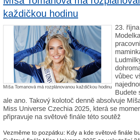
Míša Tomanová má rozplánova
každičkou hodinu
23. říjn
Modelka
pracovn
maminka
Ludmilky
dohroma
vůbec v
najedno
Míša Tomanová má rozplánovanou každičkou hodinu
Budete s
ale ano. Takový kolotoč denně absolvuje Mí
Miss Universe Czechia 2025, která se momen
připravuje na světové finále této soutěž
Vezměme to pozpátku: Kdy a kde světové finále b