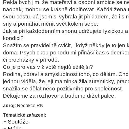
Řekla bych jim, že mateřství a osobní ambice se ne
naopak, mohou se krásně doplňovat. Každá žena m
svou cestu. Já jsem si vybrala jít příkladem, že i s 
sny a pomáhat měnit svět kolem sebe.
Jak si při každodenním shonu udržujete fyzickou 
kondici?
Snažím se pravidelně cvičit, i když někdy je to jen k
doma. Psychickou pohodu mi přináší čas s dcerkou
či procházky v přírodě.
Co je pro vás v životě nejdůležitější?
Rodina, zdraví a smysluplnost toho, co dělám. Chc
jednou viděla, že její maminka žila autenticky, prac
snažila se dělat něco pozitivního pro společnost.
Děkujeme za rozhovor a budeme držet palce.
Zdroj:
Redakce RN
Tématické zařazení:
Soutěže
»
Móda
»