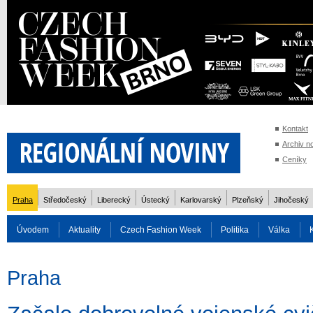
Kontakt
Archiv n
Ceníky
Praha
Středočeský
Liberecký
Ústecký
Karlovarský
Plzeňský
Jihočeský
Úvodem
Aktuality
Czech Fashion Week
Politika
Válka
Auto
Doprava
Zvířata
ZOH Soči 2014
Reality
Cestován
Praha
Rozhovory