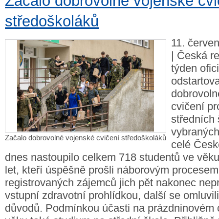
Začalo dobrovolné vojenské cvi
středoškoláků
11. červe
| Česká re
týden ofic
odstartova
dobrovoln
cvičení pr
středních
vybraných
Začalo dobrovolné vojenské cvičení středoškoláků
celé Česk
dnes nastoupilo celkem 718 studentů ve věku
let, kteří úspěšně prošli náborovým procesem
registrovaných zájemců jich pět nakonec nep
vstupní zdravotní prohlídkou, další se omluvil
důvodů. Podmínkou účasti na prázdninovém c