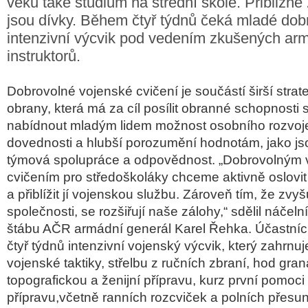
věku také studium na střední škole. Přibližn
jsou dívky. Během čtyř týdnů čeká mladé dob
intenzivní výcvik pod vedením zkušených ar
instruktorů.
Dobrovolné vojenské cvičení je součástí širší strat
obrany, která má za cíl posílit obranné schopnosti 
nabídnout mladým lidem možnost osobního rozvoje
dovednosti a hlubší porozumění hodnotám, jako jso
týmová spolupráce a odpovědnost. „Dobrovolným
cvičením pro středoškoláky chceme aktivně oslovi
a přiblížit jí vojenskou službu. Zároveň tím, že zvy
společnosti, se rozšiřují naše zálohy,“ sdělil náčel
štábu AČR armádní generál Karel Řehka. Účastníc
čtyř týdnů intenzivní vojenský výcvik, který zahrnu
vojenské taktiky, střelbu z ručních zbraní, hod gr
topografickou a ženijní přípravu, kurz první pomoci
přípravu,včetně ranních rozcviček a polních přesu