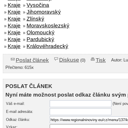
Kraje
Vysočina
»
»
Kraje
Jihomoravský
»
»
Kraje
Zlínský
»
»
Kraje
Moravskoslezský
»
»
Kraje
Olomoucký
»
»
Kraje
Pardubický
»
»
Kraje
Královéhradecký
»
»
Diskuse
Poslat článek
Tisk
Autor: L
(0)
Přečteno: 615x
POSLAT ČLÁNEK
Nyní máte možnost poslat odkaz článku svým 
Váš e-mail:
(Není pov
E-mail adresáta:
Odkaz článku:
Vzkaz: