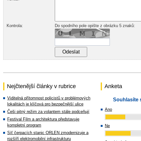
Kontrola:
Do spodního pole opište z obrázku 5 znaků:
Nejčtenější články v rubrice
Anketa
Viditelná přítomnost policistů v problémových
Souhlasíte 
lokalitách je klíčová pro bezpečnější ulice
Ano
Češi pitný režim za volantem stále podceňují
Festival Film a architektura představuje
kompletní program
Ne
Síť čerpacích stanic ORLEN zmodernizuje a
rozšíří elektromobilní infrastrukturu