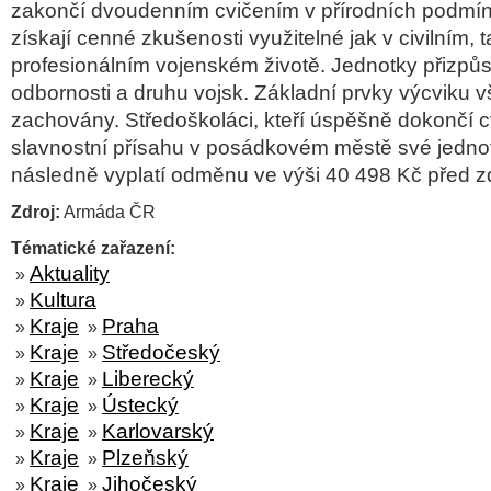
zakončí dvoudenním cvičením v přírodních podmín
získají cenné zkušenosti využitelné jak v civilním, t
profesionálním vojenském životě. Jednotky přizpůs
odbornosti a druhu vojsk. Základní prvky výcviku 
zachovány. Středoškoláci, kteří úspěšně dokončí cv
slavnostní přísahu v posádkovém městě své jedno
následně vyplatí odměnu ve výši 40 498 Kč před 
Zdroj:
Armáda ČR
Tématické zařazení:
Aktuality
»
Kultura
»
Kraje
Praha
»
»
Kraje
Středočeský
»
»
Kraje
Liberecký
»
»
Kraje
Ústecký
»
»
Kraje
Karlovarský
»
»
Kraje
Plzeňský
»
»
Kraje
Jihočeský
»
»