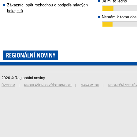
Je mi to jedno
Zákazníci opět rozhodnou o podpoře mladých
hokejistů
Nemám k tomu dost
2026 © Regionální noviny
ÚVODEM
|
PROHLÁŠENÍ O PŘÍSTUPNOSTI
|
MAPA WEBU
|
REDAKČNÍ SYSTÉ