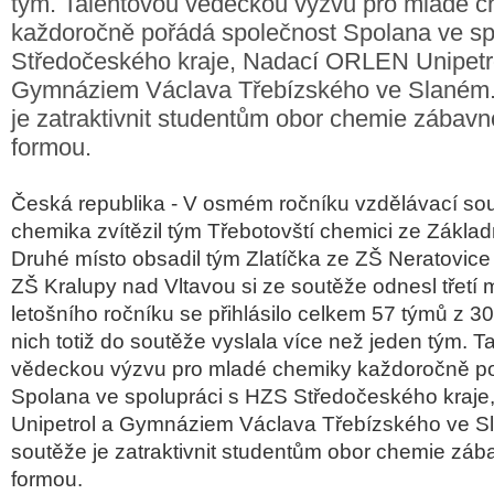
tým. Talentovou vědeckou výzvu pro mladé 
každoročně pořádá společnost Spolana ve sp
Středočeského kraje, Nadací ORLEN Unipetr
Gymnáziem Václava Třebízského ve Slaném.
je zatraktivnit studentům obor chemie zábav
formou.
Česká republika - V osmém ročníku vzdělávací so
chemika zvítězil tým Třebotovští chemici ze Základ
Druhé místo obsadil tým Zlatíčka ze ZŠ Neratovic
ZŠ Kralupy nad Vltavou si ze soutěže odnesl třetí 
letošního ročníku se přihlásilo celkem 57 týmů z 3
nich totiž do soutěže vyslala více než jeden tým. T
vědeckou výzvu pro mladé chemiky každoročně p
Spolana ve spolupráci s HZS Středočeského kraj
Unipetrol a Gymnáziem Václava Třebízského ve S
soutěže je zatraktivnit studentům obor chemie zá
formou.