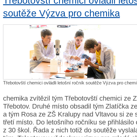
Třebotovští chemici ovládli leto
soutěže Výzva pro chemika
Třebotovští chemici ovládli letošní ročník soutěže Výzva pro chem
chemika zvítězil tým Třebotovští chemici ze Z
Třebotov. Druhé místo obsadil tým Zlatíčka z
a tým Rosa ze ZŠ Kralupy nad Vltavou si ze 
třetí místo. Do letošního ročníku se přihlásil
z 30 škol. Řada z nich totiž do soutěže vyslal