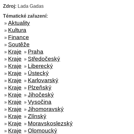
Zdroj:
Lada Gadas
Tématické zařazení:
Aktuality
»
Kultura
»
Finance
»
Soutěže
»
Kraje
Praha
»
»
Kraje
Středočeský
»
»
Kraje
Liberecký
»
»
Kraje
Ústecký
»
»
Kraje
Karlovarský
»
»
Kraje
Plzeňský
»
»
Kraje
Jihočeský
»
»
Kraje
Vysočina
»
»
Kraje
Jihomoravský
»
»
Kraje
Zlínský
»
»
Kraje
Moravskoslezský
»
»
Kraje
Olomoucký
»
»