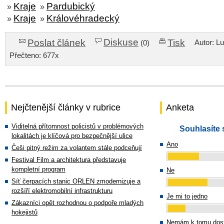
Kraje
Pardubický
»
»
Kraje
Královéhradecký
»
»
Diskuse
Poslat článek
Tisk
Autor: L
(0)
Přečteno: 677x
Nejčtenější články v rubrice
Anketa
Viditelná přítomnost policistů v problémových
Souhlasíte 
lokalitách je klíčová pro bezpečnější ulice
Ano
Češi pitný režim za volantem stále podceňují
Festival Film a architektura představuje
kompletní program
Ne
Síť čerpacích stanic ORLEN zmodernizuje a
rozšíří elektromobilní infrastrukturu
Je mi to jedno
Zákazníci opět rozhodnou o podpoře mladých
hokejistů
Nemám k tomu dost