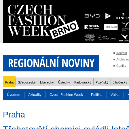
Kontakt
Archiv n
Ceníky
Praha
Středočeský
Liberecký
Ústecký
Karlovarský
Plzeňský
Jihočeský
Úvodem
Aktuality
Czech Fashion Week
Politika
Válka
Auto
Doprava
Zvířata
ZOH Soči 2014
Reality
Cestován
Praha
Rozhovory