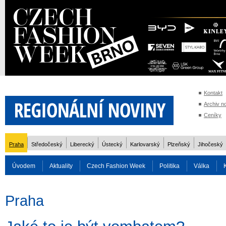
Kontakt
Archiv n
Ceníky
Praha
Středočeský
Liberecký
Ústecký
Karlovarský
Plzeňský
Jihočeský
Úvodem
Aktuality
Czech Fashion Week
Politika
Válka
Auto
Doprava
Zvířata
ZOH Soči 2014
Reality
Cestován
Praha
Rozhovory