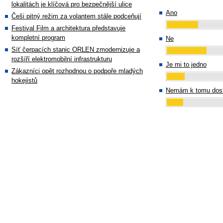
lokalitách je klíčová pro bezpečnější ulice
Ano
Češi pitný režim za volantem stále podceňují
Festival Film a architektura představuje
kompletní program
Ne
Síť čerpacích stanic ORLEN zmodernizuje a
rozšíří elektromobilní infrastrukturu
Je mi to jedno
Zákazníci opět rozhodnou o podpoře mladých
hokejistů
Nemám k tomu dost