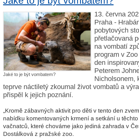
Jaké to je být vombatem?
13. června 202
Praha - Hrabán
pobytových sto
přetlačovaná p
na vombatí zp
program v Zoo
den inspirova
Peterem John
Jaké to je být vombatem?
Nicholsonem, k
teprve náctiletý zkoumal život vombatů a výr
přispěl k jejich poznání.
„Kromě zábavných aktivit pro děti v tento den zvem
nabídku komentovaných krmení a setkání u těchto
vačnatců, které chováme jako jediná zahrada v Čes
Dostálková z pražské zoo.