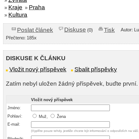
»
Kraje
Praha
»
»
Kultura
»
Diskuse
Poslat článek
Tisk
Autor: L
(0)
Přečteno: 185x
DISKUSE K ČLÁNKU
Vložit nový příspěvek
Sbalit příspěvky
Zatím nebyl uložen žádný příspěvek, buďte první.
Vložit nový příspěvek
Jméno:
Pohlaví:
Muž,
Žena
E-mail:
(Vyplňte pouze tehdy, jestliže chcete být informování o odpovědích na váš 
Předmět: