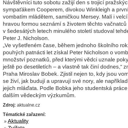
Návštěvníci tuto sobotu zažijí den s trojicí pražsk
sympaťákem Cooperem, divokou Winkleigh a prv
vombatím mládětem, samičkou Mersey. Malí i velcí
hravou formou seznámí s životem těchto vačnatců 
v šedesátých letech minulého století studoval tehd
Peter J. Nicholson.
„Ve vyšetřeném čase, během jednoho školního rok
pouhých patnácti let získal Peter Nicholson o vom
množství poznatků, před kterými vědci uznale poky
ještě po desetiletích – a vlastně tak činí dodnes,“ z
Praha Miroslav Bobek. Zjistil nejen to, kdy jsou vom
se živí, jak budují a upravují své nory, ale například
jejich mláďata. Podle Bobka jeho studentská práce 
dalším vědeckým výzkumům.
Zdroj:
aktualne.cz
Tématické zařazení:
Aktuality
»
Zvířata