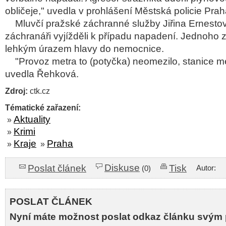
obličeje," uvedla v prohlášení Městská policie Prah
Mluvčí pražské záchranné služby Jiřina Ernestov
záchranáři vyjížděli k případu napadení. Jednoho 
lehkým úrazem hlavy do nemocnice.
"Provoz metra to (potyčka) neomezilo, stanice me
uvedla Řehková.
Zdroj:
ctk.cz
Tématické zařazení:
Aktuality
»
Krimi
»
Kraje
Praha
»
»
Diskuse
Poslat článek
Tisk
Autor:
(0)
POSLAT ČLÁNEK
Nyní máte možnost poslat odkaz článku svým 