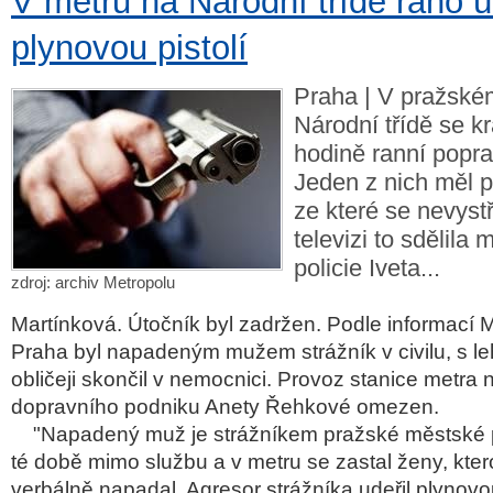
V metru na Národní třídě ráno ú
plynovou pistolí
Praha | V pražské
Národní třídě se k
hodině ranní popra
Jeden z nich měl p
ze které se nevystř
televizi to sdělila
policie Iveta...
zdroj: archiv Metropolu
Martínková. Útočník byl zadržen. Podle informací M
Praha byl napadeným mužem strážník v civilu, s l
obličeji skončil v nemocnici. Provoz stanice metra 
dopravního podniku Anety Řehkové omezen.
"Napadený muž je strážníkem pražské městské pol
té době mimo službu a v metru se zastal ženy, kte
verbálně napadal. Agresor strážníka udeřil plynovo