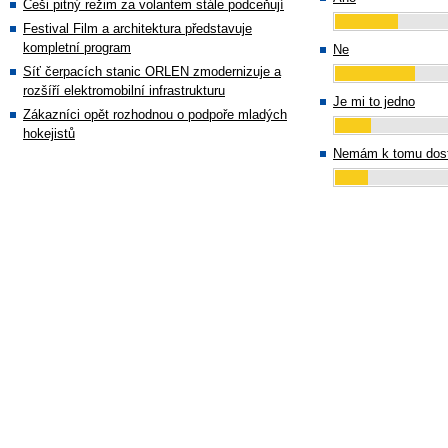
Češi pitný režim za volantem stále podceňují
Festival Film a architektura představuje
kompletní program
Ne
Síť čerpacích stanic ORLEN zmodernizuje a
rozšíří elektromobilní infrastrukturu
Je mi to jedno
Zákazníci opět rozhodnou o podpoře mladých
hokejistů
Nemám k tomu dost