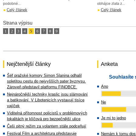
podobné...
obhájce zlata z...
Celý článek
Celý článek
Strana výpisu
1
2
3
4
5
6
7
8
9
Nejčtenější články
Anketa
Šéf pražské komory Simon Slanina odhalil
Souhlasíte 
spletitou cestu do nejvyšších pater byznysu.
Ano
Zároveň představil platformu FINOBCE.
Nejnáročnější techniky kraslic jsou slámování
a batikování. V Libotenicích vystavují tisíce
Ne
vajíček
Viditelná přítomnost policistů v problémových
Je mi to jedno
lokalitách je klíčová pro bezpečnější ulice
Češi pitný režim za volantem stále podceňují
Festival Film a architektura představuje
Nemám k tomu dost