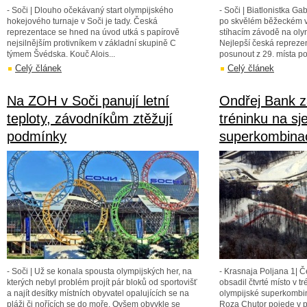
- Soči | Dlouho očekávaný start olympijského
- Soči | Biatlonistka G
hokejového turnaje v Soči je tady. Česká
po skvělém běžeckém vý
reprezentace se hned na úvod utká s papírově
stíhacím závodě na oly
nejsilnějším protivníkem v základní skupině C
Nejlepší česká repreze
týmem Švédska. Kouč Alois...
posunout z 29. místa po.
Celý článek
Celý článek
Na ZOH v Soči panují letní
Ondřej Bank za
teploty, závodníkům ztěžují
tréninku na sj
podmínky
superkombina
- Soči | Už se konala spousta olympijských her, na
- Krasnaja Poljana 1| 
kterých nebyl problém projít pár bloků od sportovišť
obsadil čtvrté místo v t
a najít desítky místních obyvatel opalujících se na
olympijské superkombin
pláži či nořících se do moře. Ovšem obvykle se
Roza Chutor pojede v pá