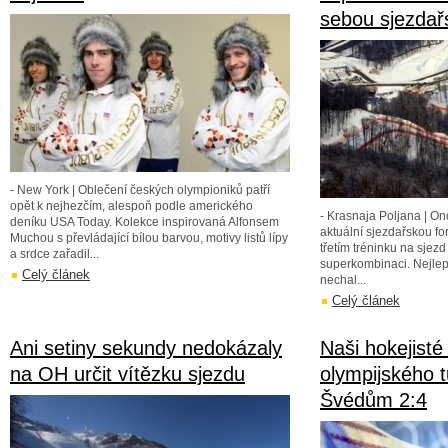
sebou sjezdař
- New York | Oblečení českých olympioniků patří
opět k nejhezčím, alespoň podle amerického
- Krasnaja Poljana | On
deníku USA Today. Kolekce inspirovaná Alfonsem
aktuální sjezdařskou fo
Muchou s převládající bílou barvou, motivy listů lípy
třetím tréninku na sjez
a srdce zařadil...
superkombinaci. Nejlep
Celý článek
nechal...
Celý článek
Ani setiny sekundy nedokázaly
Naši hokejisté
na OH určit vítězku sjezdu
olympijského t
Švédům 2:4