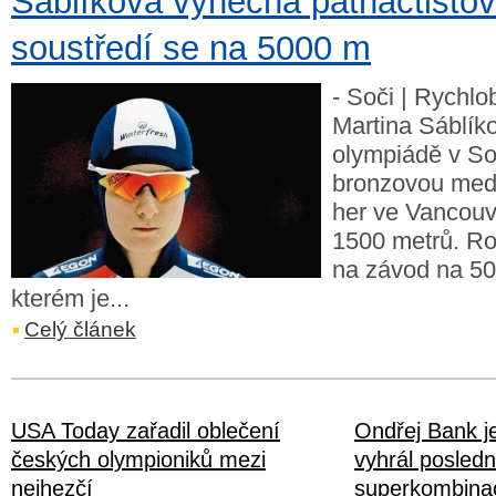
Sáblíková vynechá patnáctistov
soustředí se na 5000 m
- Soči | Rychlo
Martina Sáblík
olympiádě v So
bronzovou meda
her ve Vancouve
1500 metrů. Roz
na závod na 50
kterém je...
Celý článek
USA Today zařadil oblečení
Ondřej Bank j
českých olympioniků mezi
vyhrál posledn
nejhezčí
superkombinac