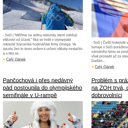
- Soči | "Měříme na setiny sekundy, které odlišují
vítězství od účasti," říká se hrdě v olympijské
- Soči | Čeští hokejisté
reklamě švýcarské hodinářské firmy Omega. Ve
turnaje v Soči porážko
sjezdu žen to dnes ovšem k určení vítězky nestačilo
národního týmu se posta
a o titul se...
však prosadil až za stav
Celý článek
Dalším...
Celý článek
Pančochová i přes nedávný
Problém s prá
pád postoupila do olympijského
na ZOH trvá, o
semifinále v U-rampě
dobrovolníci