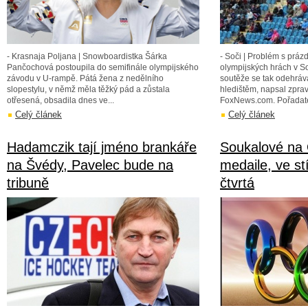
- Krasnaja Poljana | Snowboardistka Šárka
- Soči | Problém s prá
Pančochová postoupila do semifinále olympijského
olympijských hrách v So
závodu v U-rampě. Pátá žena z nedělního
soutěže se tak odehráv
slopestylu, v němž měla těžký pád a zůstala
hledištěm, napsal zpra
otřesená, obsadila dnes ve...
FoxNews.com. Pořadatel
Celý článek
Celý článek
Hadamczik tají jméno brankáře
Soukalové na 
na Švédy, Pavelec bude na
medaile, ve st
tribuně
čtvrtá