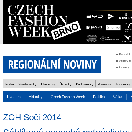
Kontakt
Archiv n
Ceníky
Praha
Středočeský
Liberecký
Ústecký
Karlovarský
Plzeňský
Jihočeský
Úvodem
Aktuality
Czech Fashion Week
Politika
Válka
Auto
Doprava
Zvířata
ZOH Soči 2014
Reality
Cestován
ZOH Soči 2014
Rozhovory