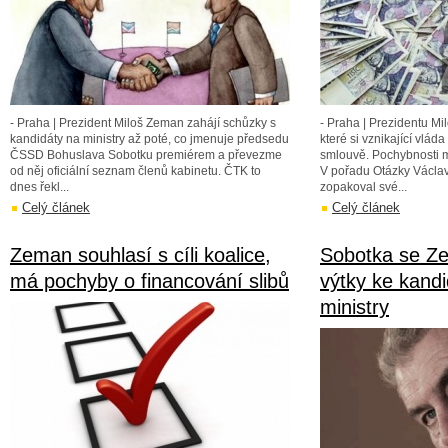
- Praha | Prezident Miloš Zeman zahájí schůzky s
- Praha | Prezidentu Mil
kandidáty na ministry až poté, co jmenuje předsedu
které si vznikající vláda
ČSSD Bohuslava Sobotku premiérem a převezme
smlouvě. Pochybnosti má
od něj oficiální seznam členů kabinetu. ČTK to
V pořadu Otázky Václa
dnes řekl...
zopakoval své...
Celý článek
Celý článek
Zeman souhlasí s cíli koalice,
Sobotka se Z
má pochyby o financování slibů
výtky ke kand
ministry