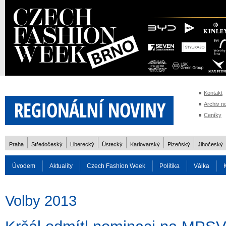
Kontakt
Archiv n
Ceníky
Praha
Středočeský
Liberecký
Ústecký
Karlovarský
Plzeňský
Jihočeský
Úvodem
Aktuality
Czech Fashion Week
Politika
Válka
Auto
Doprava
Zvířata
ZOH Soči 2014
Reality
Cestován
Volby 2013
Rozhovory