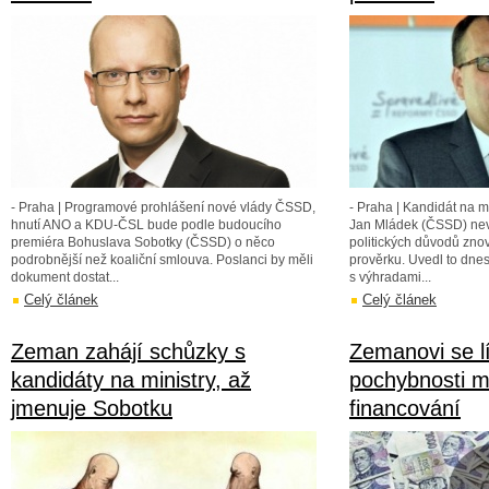
- Praha | Programové prohlášení nové vlády ČSSD,
- Praha | Kandidát na 
hnutí ANO a KDU-ČSL bude podle budoucího
Jan Mládek (ČSSD) nevyl
premiéra Bohuslava Sobotky (ČSSD) o něco
politických důvodů zno
podrobnější než koaliční smlouva. Poslanci by měli
prověrku. Uvedl to dnes
dokument dostat...
s výhradami...
Celý článek
Celý článek
Zeman zahájí schůzky s
Zemanovi se lí
kandidáty na ministry, až
pochybnosti má
jmenuje Sobotku
financování