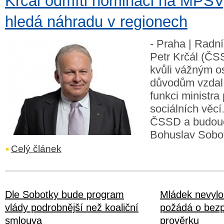
Krčál odmítl nominaci na MPSV
hledá náhradu v regionech
- Praha | Radní
Petr Krčál (ČS
kvůli vážným 
důvodům vzdal
funkci ministra
sociálních věc
ČSSD a budouc
Bohuslav Sobot
Celý článek
Dle Sobotky bude program
Mládek nevylou
vlády podrobnější než koaliční
požádá o bez
smlouva
prověrku