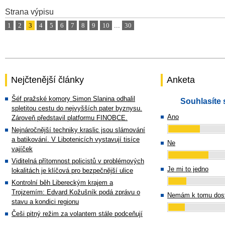
Strana výpisu
1
2
3
4
5
6
7
8
9
10
...
30
Nejčtenější články
Anketa
Šéf pražské komory Simon Slanina odhalil
Souhlasíte 
spletitou cestu do nejvyšších pater byznysu.
Ano
Zároveň představil platformu FINOBCE.
Nejnáročnější techniky kraslic jsou slámování
a batikování. V Libotenicích vystavují tisíce
Ne
vajíček
Viditelná přítomnost policistů v problémových
Je mi to jedno
lokalitách je klíčová pro bezpečnější ulice
Kontrolní běh Libereckým krajem a
Trojzemím: Edvard Kožušník podá zprávu o
Nemám k tomu dost
stavu a kondici regionu
Češi pitný režim za volantem stále podceňují