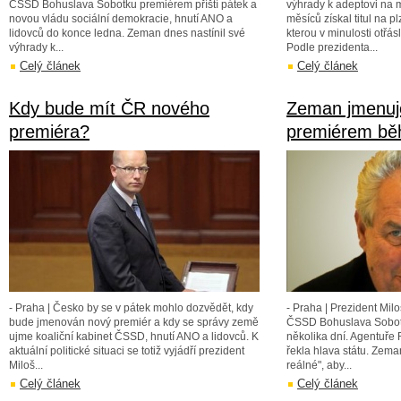
ČSSD Bohuslava Sobotku premiérem příští pátek a
výhrady k adeptovi na m
novou vládu sociální demokracie, hnutí ANO a
měsíců získal titul na p
lidovců do konce ledna. Zeman dnes nastínil své
kterou v minulosti otřás
výhrady k...
Podle prezidenta...
Celý článek
Celý článek
Kdy bude mít ČR nového
Zeman jmenuj
premiéra?
premiérem běh
- Praha | Česko by se v pátek mohlo dozvědět, kdy
- Praha | Prezident Mi
bude jmenován nový premiér a kdy se správy země
ČSSD Bohuslava Sobo
ujme koaliční kabinet ČSSD, hnutí ANO a lidovců. K
několika dní. Agentuře 
aktuální politické situaci se totiž vyjádří prezident
řekla hlava státu. Zema
Miloš...
reálné", aby...
Celý článek
Celý článek