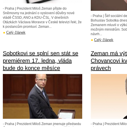
- Praha | Prezident Miloš Zeman přijde do
Sněmovny na jednání o vyslovení důvěry nové
- Praha | Šéf sociální d
vládě ČSSD, ANO a KDU-ČSL. V dnešních
Bohuslav Sobotka dnes
Otázkách Václava Moravce v České televizi řekl, že
Zemanem mluvil o výtká
k poslancům promluví. Zeman...
možným ministrům. Sobo
Celý článek
návrh...
Celý článek
Sobotkovi se splní sen stát se
Zeman má výtk
premiérem 17. ledna, vláda
Chovancovi kvů
bude do konce měsíce
právech
- Praha | Prezident Miloš Zeman jmenuje předsedu
- Praha | Prezident Mil