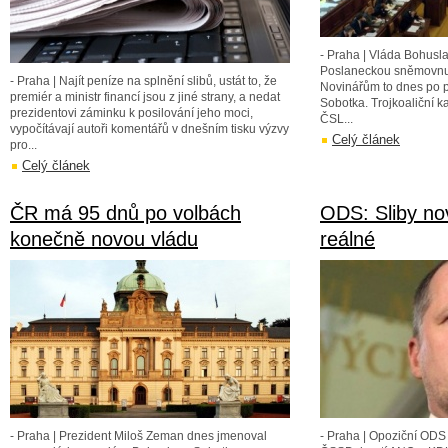
- Praha | Vláda Bohus
Poslaneckou sněmovnu 
- Praha | Najít peníze na splnění slibů, ustát to, že
Novinářům to dnes po p
premiér a ministr financí jsou z jiné strany, a nedat
Sobotka. Trojkoaliční
prezidentovi záminku k posilování jeho moci,
ČSL...
vypočítávají autoři komentářů v dnešním tisku výzvy
Celý článek
pro...
Celý článek
ČR má 95 dnů po volbách
ODS: Sliby no
konečně novou vládu
reálné
- Praha | Prezident Miloš Zeman dnes jmenoval
- Praha | Opoziční ODS