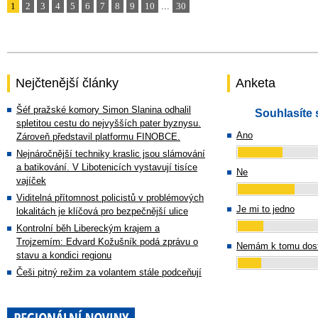
1
2
3
4
5
6
7
8
9
10
...
30
Nejčtenější články
Anketa
Šéf pražské komory Simon Slanina odhalil
Souhlasíte 
spletitou cestu do nejvyšších pater byznysu.
Ano
Zároveň představil platformu FINOBCE.
Nejnáročnější techniky kraslic jsou slámování
a batikování. V Libotenicích vystavují tisíce
Ne
vajíček
Viditelná přítomnost policistů v problémových
Je mi to jedno
lokalitách je klíčová pro bezpečnější ulice
Kontrolní běh Libereckým krajem a
Trojzemím: Edvard Kožušník podá zprávu o
Nemám k tomu dost
stavu a kondici regionu
Češi pitný režim za volantem stále podceňují