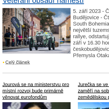
Veteráni obsadí náměstí
5. září 2023 - 
Budějovice - Čt
South Bohemia 
největší tuzem
rallye, odstartu
září v 16.30 ho
českobudějovi
Přemysla Otaka
Celý článek
Jourová se na ministerstvu pro
Jurečka se ve
místní rozvoj bude primárně
zaměří na sob
věnovat eurofondům
zemědělskou p