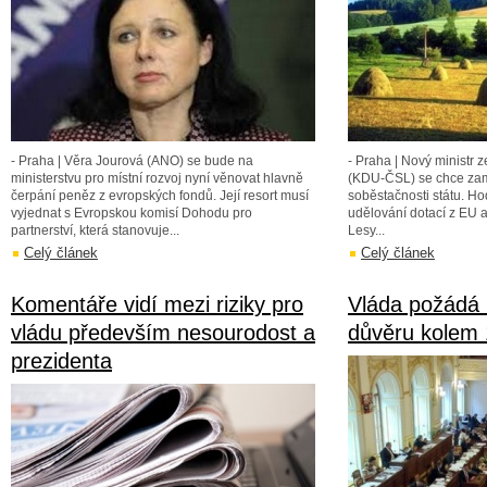
- Praha | Věra Jourová (ANO) se bude na
- Praha | Nový ministr 
ministerstvu pro místní rozvoj nyní věnovat hlavně
(KDU-ČSL) se chce zamě
čerpání peněz z evropských fondů. Její resort musí
soběstačnosti státu. Ho
vyjednat s Evropskou komisí Dohodu pro
udělování dotací z EU a 
partnerství, která stanovuje...
Lesy...
Celý článek
Celý článek
Komentáře vidí mezi riziky pro
Vláda požádá
vládu především nesourodost a
důvěru kolem 
prezidenta