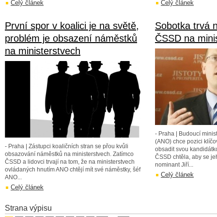
Celý článek
Celý článek
První spor v koalici je na světě,
Sobotka trvá 
problém je obsazení náměstků
ČSSD na mini
na ministerstvech
- Praha | Budoucí minist
(ANO) chce pozici klíč
- Praha | Zástupci koaličních stran se přou kvůli
obsadit svou kandidátko
obsazování náměstků na ministerstvech. Zatímco
ČSSD chtěla, aby se je
ČSSD a lidovci trvají na tom, že na ministerstvech
nominant Jiří...
ovládaných hnutím ANO chtějí mít své náměstky, šéf
Celý článek
ANO...
Celý článek
Strana výpisu