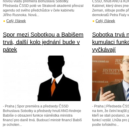
novou vládu premiéra Bohuslava Sobotky.
ČSSD, hnutí ANO a KD
Předseda ČSSD poté ve Strakově akademii převzal
Kabinet, který dnes jme
agendu od svého předchůdce v čele kabinetu
Zeman, slibuje podle 
Jiřího Rusnoka. Nová...
demokratů Petra Fialy v
Celý článek
Celý článek
Spor mezi Sobotkou a Babišem
Sobotka trvá n
trvá, další kolo jednání bude v
kumulaci funkc
pátek
vyčkávají
- Praha | Spor premiéra a předsedy ČSSD
- Praha | Předseda ČS
Bohuslava Sobotky a předsedy hnutí ANO Andreje
na tom, že čelní krajští 
Babiše o obsazení funkce náměstka ministra
kteří se stali poslanci,
financí pro daně trvá. Budoucí ministr financí Babiš
funkcí vzdát. Lhůta pro 
je ochoten...
podle loňského...