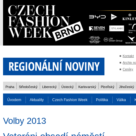
Kontakt
Archiv n
Ceníky
Praha
Středočeský
Liberecký
Ústecký
Karlovarský
Plzeňský
Jihočeský
Úvodem
Aktuality
Czech Fashion Week
Politika
Válka
Auto
Doprava
Zvířata
ZOH Soči 2014
Reality
Cestován
Volby 2013
Rozhovory