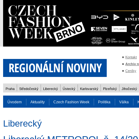
Kontakt
Archiv 
Ceníky
Praha
Středočeský
Liberecký
Ústecký
Karlovarský
Plzeňský
Jihočeský
Úvodem
Aktuality
Czech Fashion Week
Politika
Válka
Auto
Doprava
Zvířata
ZOH Soči 2014
Reality
Cestován
Liberecký
Rozhovory