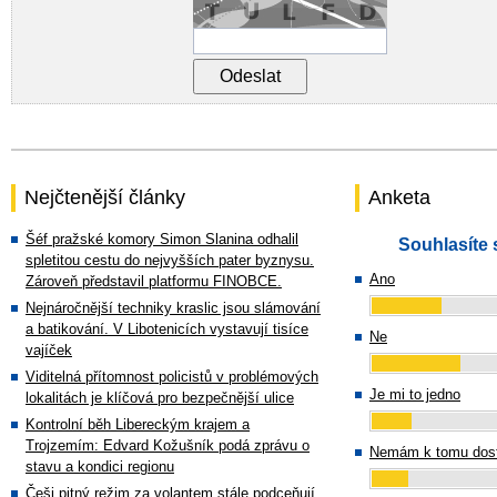
Nejčtenější články
Anketa
Šéf pražské komory Simon Slanina odhalil
Souhlasíte 
spletitou cestu do nejvyšších pater byznysu.
Ano
Zároveň představil platformu FINOBCE.
Nejnáročnější techniky kraslic jsou slámování
a batikování. V Libotenicích vystavují tisíce
Ne
vajíček
Viditelná přítomnost policistů v problémových
Je mi to jedno
lokalitách je klíčová pro bezpečnější ulice
Kontrolní běh Libereckým krajem a
Trojzemím: Edvard Kožušník podá zprávu o
Nemám k tomu dost
stavu a kondici regionu
Češi pitný režim za volantem stále podceňují