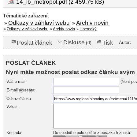
14_lb_metropol.pdf (2 459,75 kB)
Tématické zařazení:
Odkazy v záhlaví webu
Archiv novin
»
»
Odkazy v záhlaví webu
Archiv novin
Liberecký
»
»
»
Diskuse
Poslat článek
Tisk
Autor:
(0)
POSLAT ČLÁNEK
Nyní máte možnost poslat odkaz článku svým 
Váš e-mail:
(Není pov
E-mail adresáta:
Odkaz článku:
Vzkaz:
Kontrola:
Do spodního pole opište z obrázku 5 znaků: