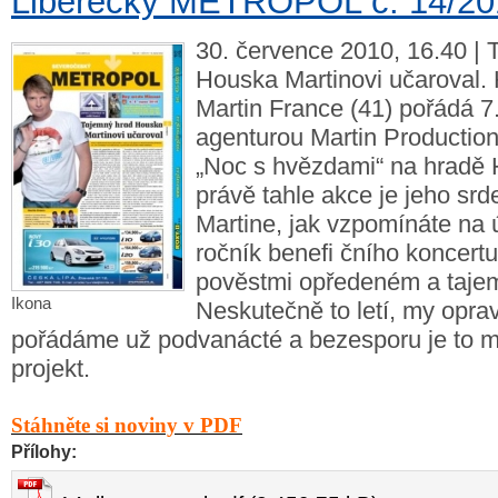
Liberecký METROPOL č. 14/20
30. července 2010, 16.40 | 
Houska Martinovi učaroval.
Martin France (41) pořádá 7.
agenturou Martin Production
„Noc s hvězdami“ na hradě 
právě tahle akce je jeho srde
Martine, jak vzpomínáte na 
ročník benefi čního koncert
pověstmi opředeném a taj
Ikona
Neskutečně to letí, my oprav
pořádáme už podvanácté a bezesporu je to mů
projekt.
Stáhněte si noviny v PDF
Přílohy: