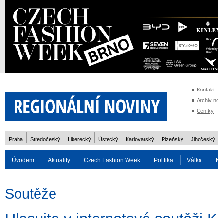
Kontakt
Archiv n
Ceníky
Praha
Středočeský
Liberecký
Ústecký
Karlovarský
Plzeňský
Jihočeský
Úvodem
Aktuality
Czech Fashion Week
Politika
Válka
Auto
Doprava
Zvířata
ZOH Soči 2014
Reality
Cestován
Soutěže
Rozhovory