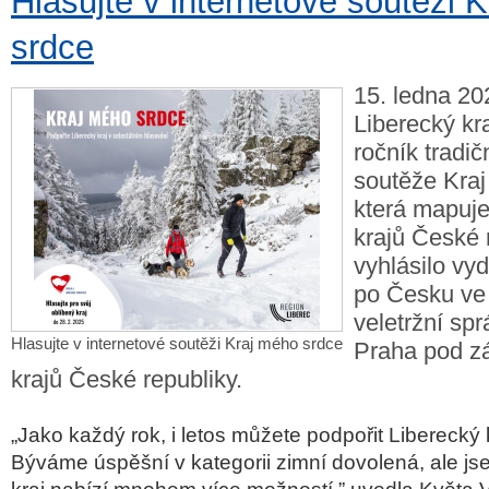
Hlasujte v internetové soutěži 
srdce
15. ledna 20
Liberecký kra
ročník tradič
soutěže Kraj
která mapuje
krajů České 
vyhlásilo vy
po Česku ve 
veletržní s
Hlasujte v internetové soutěži Kraj mého srdce
Praha pod zá
krajů České republiky.
„Jako každý rok, i letos můžete podpořit Liberecký k
Býváme úspěšní v kategorii zimní dovolená, ale jsem