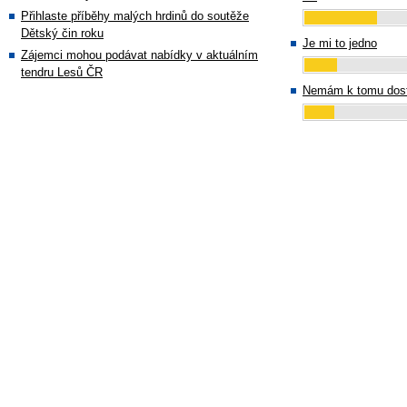
Přihlaste příběhy malých hrdinů do soutěže
Dětský čin roku
Je mi to jedno
Zájemci mohou podávat nabídky v aktuálním
tendru Lesů ČR
Nemám k tomu dost