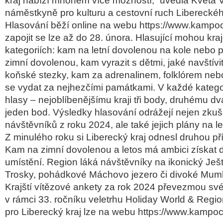
kraj nabízí mnohem více možností,” uvedla Květa V
náměstkyně pro kulturu a cestovní ruch Libereckéh
Hlasování běží online na webu https://www.kampo
zapojit se lze až do 28. února. Hlasující mohou kra
kategoriích: kam na letní dovolenou na kole nebo 
zimní dovolenou, kam vyrazit s dětmi, jaké navštívit
koňské stezky, kam za adrenalinem, folklórem neb
se vydat za nejhezčími památkami. V každé kategorii
hlasy – nejoblíbenějšímu kraji tři body, druhému dv
jeden bod. Výsledky hlasování odrážejí nejen zkuš
návštěvníků z roku 2024, ale také jejich plány na le
Z minulého roku si Liberecký kraj odnesl druhou pří
Kam na zimní dovolenou a letos má ambici získat
umístění. Region láká návštěvníky na ikonický Ješ
Trosky, pohádkové Máchovo jezero či divoké Mum
Krajští vítězové ankety za rok 2024 převezmou sv
v rámci 33. ročníku veletrhu Holiday World & Regi
pro Liberecký kraj lze na webu https://www.kampo