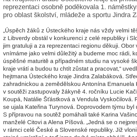
reprezentaci osobně poděkovala 1. náměstk
pro oblast školství, mládeže a sportu Jindra 
„Úspěch žáků z Ústeckého kraje nás vždy velmi tě
z Libverdy obstál v konkurenci z celé republiky i 
jim gratuluji a za reprezentaci regionu děkuji. Obor 
vnímáme jako velmi důležitý a budeme moc rádi, 
úspěšné maturitě a případném studiu na vysoké š
kraje vrátí a budou tu chtít zůstat a pracovat,“
uvedl
hejtmana Ústeckého kraje
Jindra Zalabáková
. Stř
zahradnickou a zemědělskou Antonína Emanuela
v soutěži zastupovaly žákyně 4. ročníku Lucie Kač
Koupá, Natálie Šťástková a Vendula Vyskočilová. 
se ujala Kateřina Turynová. Doprovodem týmu byl u
S přípravou na soutěž pomáhali také Karina Vašino
manželé Citovi a Alena Píšová.
„Jedná se o nejpres
v rámci celé České a Slovenské republiky. Již vlon