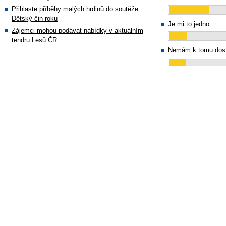
Přihlaste příběhy malých hrdinů do soutěže
Dětský čin roku
Je mi to jedno
Zájemci mohou podávat nabídky v aktuálním
tendru Lesů ČR
Nemám k tomu dost