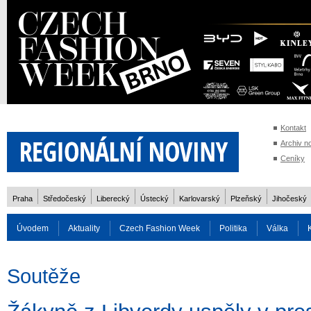
Kontakt
Archiv n
Ceníky
Praha
Středočeský
Liberecký
Ústecký
Karlovarský
Plzeňský
Jihočeský
Úvodem
Aktuality
Czech Fashion Week
Politika
Válka
Auto
Doprava
Zvířata
ZOH Soči 2014
Reality
Cestován
Soutěže
Rozhovory