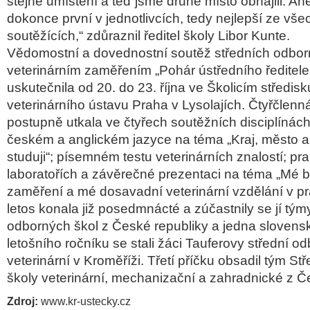
stejné umístění a teď jsme druhé místo obhájili. A
dokonce první v jednotlivcích, tedy nejlepší ze vše
soutěžících,“
zdůraznil ředitel školy
Libor Kunte
.
Vědomostní a dovednostní soutěž středních odbor
veterinárním zaměřením „Pohár ústředního ředitel
uskutečnila od 20. do 23. října ve Školicím středisk
veterinárního ústavu Praha v Lysolajích. Čtyřčlenn
postupně utkala ve čtyřech soutěžních disciplínách
českém a anglickém jazyce na téma „Kraj, město a
studuji“; písemném testu veterinárních znalostí; pra
laboratořích a závěrečné prezentaci na téma „Mé 
zaměření a mé dosavadní veterinární vzdělání v pr
letos konala již posedmnácté a zúčastnily se jí tým
odborných škol z České republiky a jedna slovens
letošního ročníku se stali žáci Tauferovy střední o
veterinární v Kroměříži. Třetí příčku obsadil tým St
školy veterinární, mechanizační a zahradnické z 
Zdroj:
www.kr-ustecky.cz