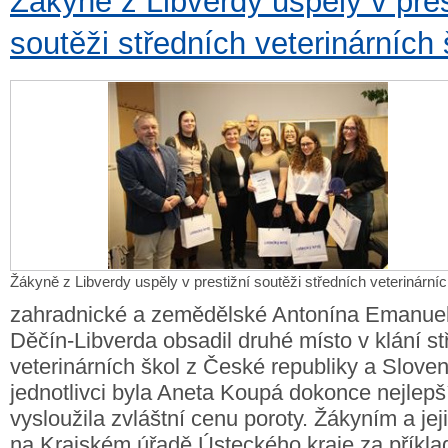
Žákyně z Libverdy uspěly v pres
soutěži středních veterinárních 
Žákyně z Libverdy uspěly v prestižní soutěži středních veterinárníc
zahradnické a zemědělské Antonína Emanue
Děčín-Libverda obsadil druhé místo v klání st
veterinárních škol z České republiky a Slove
jednotlivci byla Aneta Koupá dokonce nejlepší
vysloužila zvláštní cenu poroty. Žákyním a j
na Krajském úřadě Ústeckého kraje za příkl