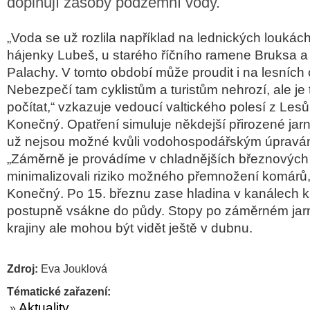
doplňují zásoby podzemní vody.
„Voda se už rozlila například na lednických loukác
hájenky Lubeš, u starého říčního ramene Bruksa a v
Palachy. V tomto období může proudit i na lesních 
Nebezpečí tam cyklistům a turistům nehrozí, ale je 
počítat,“ vzkazuje vedoucí valtického polesí z Les
Konečný. Opatření simuluje někdejší přirozené jarn
už nejsou možné kvůli vodohospodářským úpravám
„Záměrně je provádíme v chladnějších březnovýc
minimalizovali riziko možného přemnožení komárů,
Konečný. Po 15. březnu zase hladina v kanálech k
postupně vsákne do půdy. Stopy po záměrném jar
krajiny ale mohou být vidět ještě v dubnu.
Zdroj:
Eva Jouklová
Tématické zařazení:
Aktuality
»