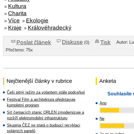
Kultura
»
Charita
»
Více
Ekologie
»
»
Kraje
Královéhradecký
»
»
Diskuse
Poslat článek
Tisk
Autor: L
(0)
Přečteno: 75x
Nejčtenější články v rubrice
Anketa
Češi pitný režim za volantem stále podceňují
Souhlasíte 
Festival Film a architektura představuje
Ano
kompletní program
Síť čerpacích stanic ORLEN zmodernizuje a
rozšíří elektromobilní infrastrukturu
Ne
Skupina ČEZ se stará o budoucí recyklaci
solárních panelů