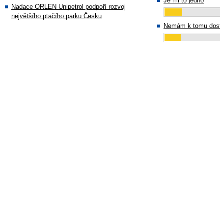
Je mi to jedno
Nadace ORLEN Unipetrol podpoří rozvoj
největšího ptačího parku Česku
Nemám k tomu dost