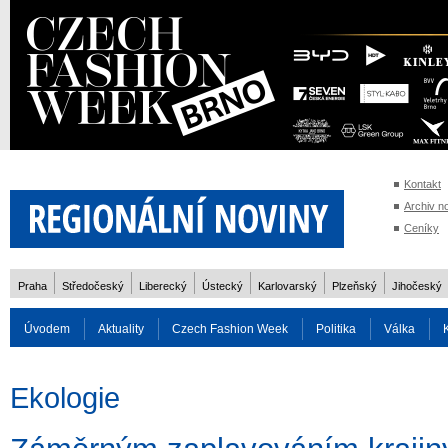
Kontakt
Archiv n
Ceníky
Praha
Středočeský
Liberecký
Ústecký
Karlovarský
Plzeňský
Jihočeský
Úvodem
Aktuality
Czech Fashion Week
Politika
Válka
Auto
Doprava
Zvířata
ZOH Soči 2014
Reality
Cestován
Ekologie
Rozhovory