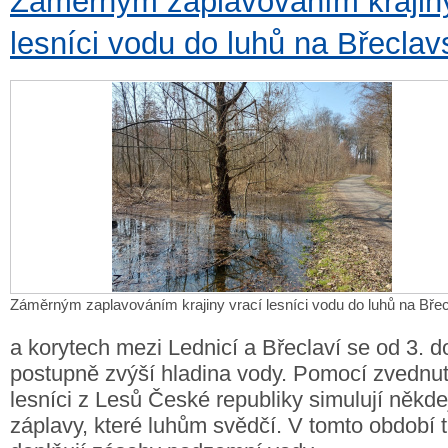
Záměrným zaplavováním krajiny
lesníci vodu do luhů na Břeclav
Záměrným zaplavováním krajiny vrací lesníci vodu do luhů na Bře
a korytech mezi Lednicí a Břeclaví se od 3. d
postupně zvýší hladina vody. Pomocí zvednut
lesníci z Lesů České republiky simulují někdej
záplavy, které luhům svědčí. V tomto období t