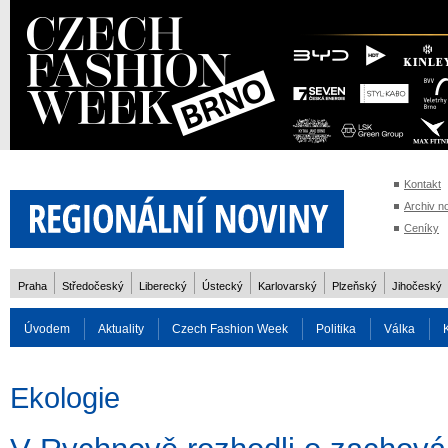
Kontakt
Archiv n
Ceníky
Praha
Středočeský
Liberecký
Ústecký
Karlovarský
Plzeňský
Jihočeský
Úvodem
Aktuality
Czech Fashion Week
Politika
Válka
Auto
Doprava
Zvířata
ZOH Soči 2014
Reality
Cestován
Ekologie
Rozhovory