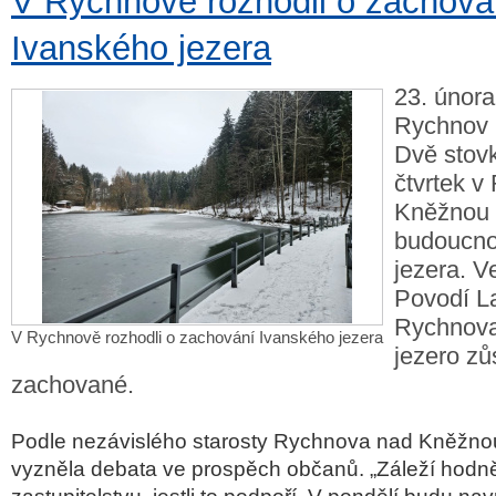
V Rychnově rozhodli o zachová
Ivanského jezera
23. února
Rychnov 
Dvě stovky
čtvrtek 
Kněžnou 
budoucno
jezera. V
Povodí La
Rychnova
V Rychnově rozhodli o zachování Ivanského jezera
jezero zů
zachované.
Podle nezávislého starosty Rychnova nad Kněžno
vyzněla debata ve prospěch občanů. „Záleží hodn