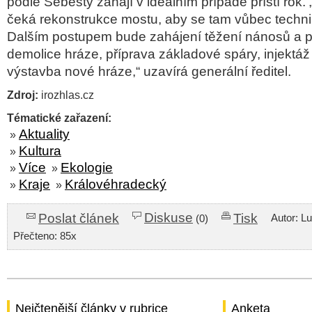
podle Šebesty zahájí v ideálním případě příští rok.
čeká rekonstrukce mostu, aby se tam vůbec techni
Dalším postupem bude zahájení těžení nánosů a 
demolice hráze, příprava základové spáry, injektáž
výstavba nové hráze,“ uzavírá generální ředitel.
Zdroj:
irozhlas.cz
Tématické zařazení:
Aktuality
»
Kultura
»
Více
Ekologie
»
»
Kraje
Královéhradecký
»
»
Diskuse
Poslat článek
Tisk
Autor: L
(0)
Přečteno: 85x
Nejčtenější články v rubrice
Anketa