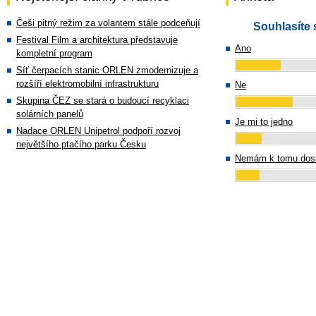
Češi pitný režim za volantem stále podceňují
Souhlasíte 
Festival Film a architektura představuje
Ano
kompletní program
Síť čerpacích stanic ORLEN zmodernizuje a
rozšíří elektromobilní infrastrukturu
Ne
Skupina ČEZ se stará o budoucí recyklaci
solárních panelů
Je mi to jedno
Nadace ORLEN Unipetrol podpoří rozvoj
největšího ptačího parku Česku
Nemám k tomu dost