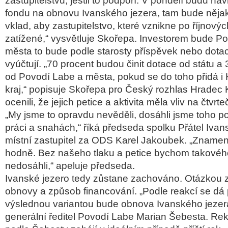
zastupitelstvu, jestli to podpoří. V pondělí budu nav
fondu na obnovu Ivanského jezera, tam bude něja
vklad, aby zastupitelstvo, které vznikne po říjnový
zatížené,“ vysvětluje Skořepa. Investorem bude P
města to bude podle starosty příspěvek nebo dotac
vyúčtují. „70 procent budou činit dotace od státu a
od Povodí Labe a města, pokud se do toho přidá i
kraj,“ popisuje Skořepa pro Český rozhlas Hradec
ocenili, že jejich petice a aktivita měla vliv na čtvrt
„My jsme to opravdu nevěděli, dosáhli jsme toho p
práci a snahách,“ říká předseda spolku Přátel Ivan
místní zastupitel za ODS Karel Jakoubek. „Znamen
hodně. Bez našeho tlaku a petice bychom takovéh
nedosáhli,“ apeluje předseda.
Ivanské jezero tedy zůstane zachováno. Otázkou 
obnovy a způsob financování. „Podle reakcí se dá 
výslednou variantou bude obnova Ivanského jezera,
generální ředitel Povodí Labe Marian Šebesta. Re