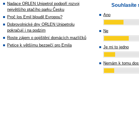
Nadace ORLEN Unipetrol podpoří rozvoj
Souhlasíte 
největšího ptačího parku Česku
Ano
Proč los Emil bloudil Evropou?
Dobrovolnické dny ORLEN Unipetrolu
pokračují i na podzim
Ne
Roste zájem o pojištění domácích mazlíčků
Petice k většímu bezpečí pro Emila
Je mi to jedno
Nemám k tomu dost