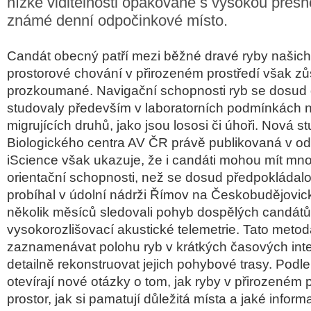
nízké viditelnosti opakovaně s vysokou přesn
známé denní odpočinkové místo.
Candát obecný patří mezi běžné dravé ryby našich
prostorové chování v přirozeném prostředí však zů
prozkoumané. Navigační schopnosti ryb se dosud 
studovaly především v laboratorních podmínkách
migrujících druhů, jako jsou lososi či úhoři. Nová s
Biologického centra AV ČR právě publikovaná v o
iScience však ukazuje, že i candáti mohou mít mn
orientační schopnosti, než se dosud předpokládal
probíhal v údolní nádrži Římov na Českobudějovic
několik měsíců sledovali pohyb dospělých candát
vysokorozlišovací akustické telemetrie. Tato met
zaznamenávat polohu ryb v krátkých časových inte
detailně rekonstruovat jejich pohybové trasy. Podl
otevírají nové otázky o tom, jak ryby v přirozeném 
prostor, jak si pamatují důležitá místa a jaké inform