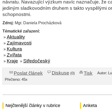
návratu. Navazující výzkum navíc naznačuje, že c
jediným sladkovodním druhem s takto vyspělými or
schopnostmi.
Zdroj:
Mgr. Daniela Procházková
Tématické zařazení:
Aktuality
»
Zajímavosti
»
Kultura
»
Zvířata
»
Kraje
Středočeský
»
»
Diskuse
Poslat článek
Tisk
Autor: L
(0)
Přečteno: 45x
Nejčtenější články v rubrice
Anketa