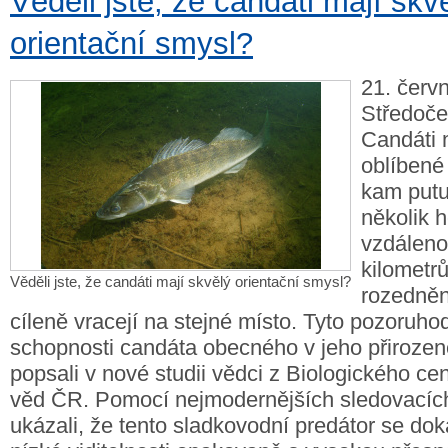
Věděli jste, že candáti mají skv
orientační smysl?
21. červ
Středočes
Candáti 
oblíbené 
kam putu
několik 
vzdálenos
kilometr
Věděli jste, že candáti mají skvělý orientační smysl?
rozedněn
cíleně vracejí na stejné místo. Tyto pozoruh
schopnosti candáta obecného v jeho přirozen
popsali v nové studii vědci z Biologického c
věd ČR. Pomocí nejmodernějších sledovacíc
ukázali, že tento sladkovodní predátor se dok