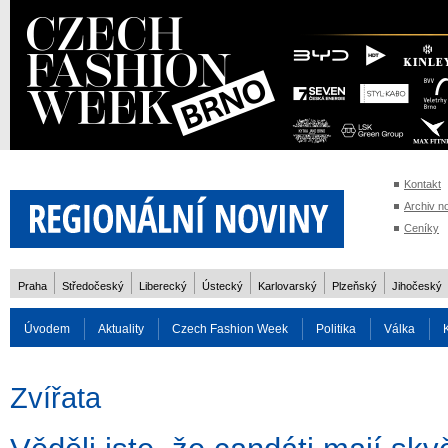
Kontakt
Archiv n
Ceníky
Praha
Středočeský
Liberecký
Ústecký
Karlovarský
Plzeňský
Jihočeský
Úvodem
Aktuality
Czech Fashion Week
Politika
Válka
Auto
Doprava
Zvířata
ZOH Soči 2014
Reality
Cestován
Zvířata
Rozhovory