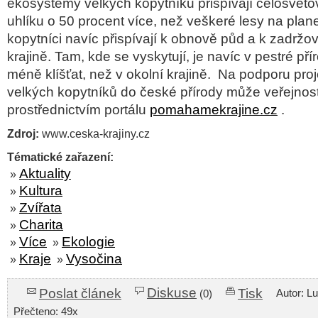
ekosystémy velkých kopytníků přispívají celosvěto
uhlíku o 50 procent více, než veškeré lesy na plane
kopytníci navíc přispívají k obnově půd a k zadržo
krajině. Tam, kde se vyskytují, je navíc v pestré příro
méně klíšťat, než v okolní krajině. Na podporu pro
velkých kopytníků do české přírody může veřejnost
prostřednictvím portálu
pomahamekrajine.cz
.
Zdroj:
www.ceska-krajiny.cz
Tématické zařazení:
Aktuality
»
Kultura
»
Zvířata
»
Charita
»
Více
Ekologie
»
»
Kraje
Vysočina
»
»
Diskuse
Poslat článek
Tisk
Autor: L
(0)
Přečteno: 49x