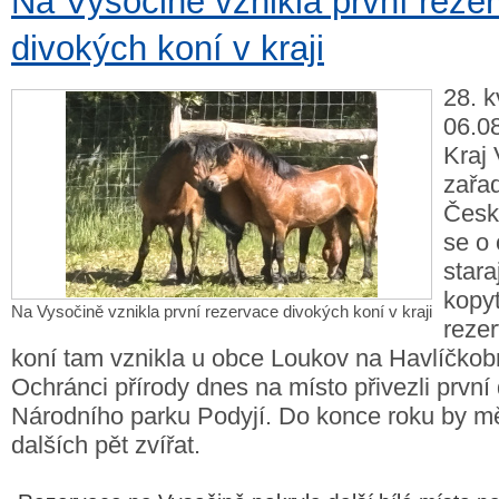
Na Vysočině vznikla první reze
divokých koní v kraji
28. k
06.08
Kraj
zařad
České
se o
stara
kopyt
Na Vysočině vznikla první rezervace divokých koní v kraji
reze
koní tam vznikla u obce Loukov na Havlíčkob
Ochránci přírody dnes na místo přivezli první
Národního parku Podyjí. Do konce roku by mě
dalších pět zvířat.