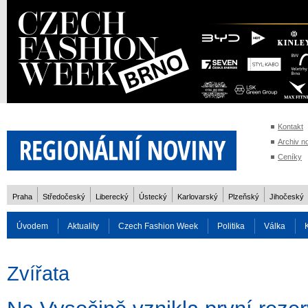
Kontakt
Archiv n
Ceníky
Praha
Středočeský
Liberecký
Ústecký
Karlovarský
Plzeňský
Jihočeský
Úvodem
Aktuality
Czech Fashion Week
Politika
Válka
Auto
Doprava
Zvířata
ZOH Soči 2014
Reality
Cestován
Zvířata
Rozhovory