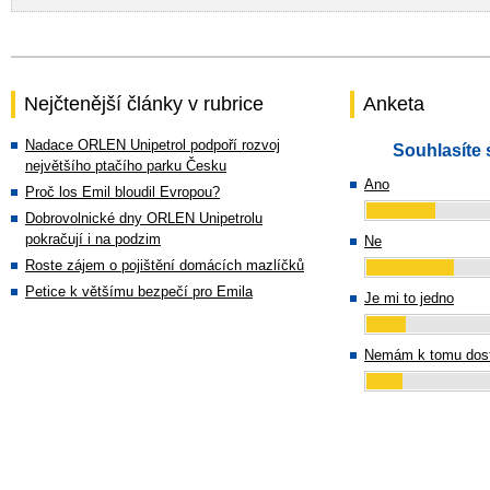
Nejčtenější články v rubrice
Anketa
Nadace ORLEN Unipetrol podpoří rozvoj
Souhlasíte 
největšího ptačího parku Česku
Ano
Proč los Emil bloudil Evropou?
Dobrovolnické dny ORLEN Unipetrolu
pokračují i na podzim
Ne
Roste zájem o pojištění domácích mazlíčků
Petice k většímu bezpečí pro Emila
Je mi to jedno
Nemám k tomu dost