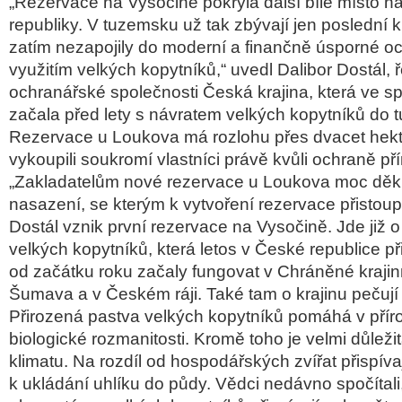
„Rezervace na Vysočině pokryla další bílé místo 
republiky. V tuzemsku už tak zbývají jen poslední k
zatím nezapojily do moderní a finančně úsporné oc
využitím velkých kopytníků,“ uvedl Dalibor Dostál, ř
ochranářské společnosti Česká krajina, která ve sp
začala před lety s návratem velkých kopytníků do 
Rezervace u Loukova má rozlohu přes dvacet hek
vykoupili soukromí vlastníci právě kvůli ochraně pří
„Zakladatelům nové rezervace u Loukova moc dě
nasazení, se kterým k vytvoření rezervace přistoupil
Dostál vznik první rezervace na Vysočině. Jde již o 
velkých kopytníků, která letos v České republice př
od začátku roku začaly fungovat v Chráněné krajin
Šumava a v Českém ráji. Také tam o krajinu pečují
Přirozená pastva velkých kopytníků pomáhá v pří
biologické rozmanitosti. Kromě toho je velmi důleži
klimatu. Na rozdíl od hospodářských zvířat přispívaj
k ukládání uhlíku do půdy. Vědci nedávno spočítali