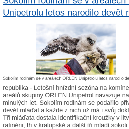
Sokolím rodinám se v areálec
Unipetrolu letos narodilo devět
Sokolím rodinám se v areálech ORLEN Unipetrolu letos narodilo d
republika - Letošní hnízdní sezóna na komín
areálů skupiny ORLEN Unipetrol navazuje na
minulých let. Sokolím rodinám se podařilo při
devět mláďat a každé z nich už má i svůj dokl
Tři mláďata dostala identifikační kroužky v li
rafinérii, tři v kralupské a další tři mladí sokoli