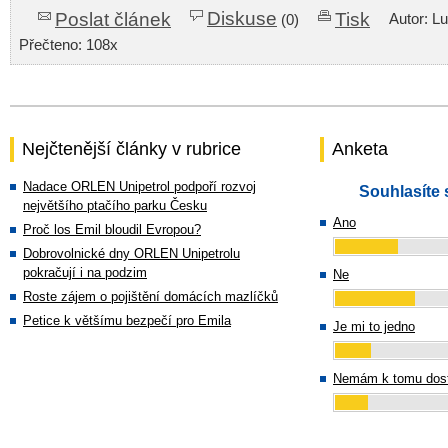
Diskuse
Poslat článek
Tisk
Autor: L
(0)
Přečteno: 108x
Nejčtenější články v rubrice
Anketa
Nadace ORLEN Unipetrol podpoří rozvoj
Souhlasíte 
největšího ptačího parku Česku
Ano
Proč los Emil bloudil Evropou?
Dobrovolnické dny ORLEN Unipetrolu
pokračují i na podzim
Ne
Roste zájem o pojištění domácích mazlíčků
Petice k většímu bezpečí pro Emila
Je mi to jedno
Nemám k tomu dost