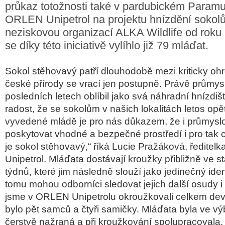
průkaz totožnosti také v pardubickém Param
ORLEN Unipetrol na projektu hnízdění sokolů
neziskovou organizací ALKA Wildlife od rok
se díky této iniciativě vylíhlo již 79 mláďat.
Sokol stěhovavý patří dlouhodobě mezi kriticky oh
české přírody se vrací jen postupně. Právě průmysl
posledních letech oblíbil jako svá náhradní hnízdi
radost, že se sokolům v našich lokalitách letos opě
vyvedené mládě je pro nás důkazem, že i průmysl
poskytovat vhodné a bezpečné prostředí i pro tak ci
je sokol stěhovavý,“ říká Lucie Pražáková, ředit
Unipetrol. Mláďata dostávají kroužky přibližně ve stář
týdnů, které jim následně slouží jako jedinečný ident
tomu mohou odborníci sledovat jejich další osudy i 
jsme v ORLEN Unipetrolu okroužkovali celkem devě
bylo pět samců a čtyři samičky. Mláďata byla ve vý
čerstvě nažraná a při kroužkování spolupracovala.