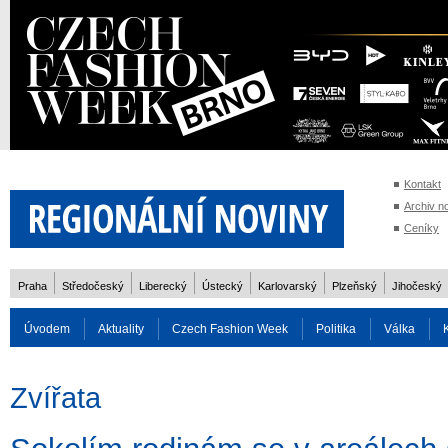
Kontakt
Archiv n
Ceníky
Praha
Středočeský
Liberecký
Ústecký
Karlovarský
Plzeňský
Jihočeský
Úvodem
Aktuality
Czech Fashion Week
Politika
Válka
Auto
Doprava
Zvířata
ZOH Soči 2014
Reality
Cestován
Zvířata
Rozhovory