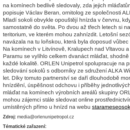
na komínech bedlivě sledovaly, zda jejich mláďatů
popisuje Václav Beran, ornitolog ze společnosti ALK
Mladí sokoli obvykle opouštějí hnízda v červnu, kd
samostatně do světa. Po dvou až třech letech si na
teritorium, ve kterém mohou zahnízdit. Letošní se
navázala na tu loňskou, která byla doposud vůbec 
Na komínech v Litvínově, Kralupech nad Vltavou 
Paramu se vylíhlo celkem dvanáct mláďat, shodně 
každé lokalitě. ORLEN Unipetrol spolupracuje na 
sledování sokolů s odborníky ze sdružení ALKA Wil
let. Díky tomuto partnerství se daří dlouhodobě mo
hnízdění, úspěšnost odchovu i příběhy jednotlivýc
mláďat na komínech výrobních areálů skupiny OR
mohou zájemci stále sledovat online prostřednictv
umístěných přímo u hnízd na webu
starameseosok
Zdroj:
media@orlenunipetropol.cz
Tématické zařazení: