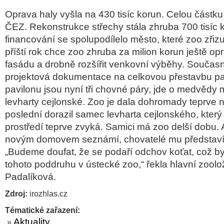
Oprava haly vyšla na 430 tisíc korun. Celou částku
ČEZ. Rekonstrukce střechy stála zhruba 700 tisíc k
financování se spolupodílelo město, které zoo zři
příští rok chce zoo zhruba za milion korun ještě opr
fasádu a drobně rozšířit venkovní výběhy. Součas
projektová dokumentace na celkovou přestavbu pa
pavilonu jsou nyní tři chovné páry, jde o medvědy m
levharty cejlonské. Zoo je dala dohromady teprve
poslední dorazil samec levharta cejlonského, který
prostředí teprve zvyká. Samici má zoo delší dobu.
novým domovem seznámí, chovatelé mu představí 
„Budeme doufat, že se podaří odchov koťat, což b
tohoto poddruhu v ústecké zoo,“ řekla hlavní zoolo
Padalíková.
Zdroj:
irozhlas.cz
Tématické zařazení:
Aktuality
»