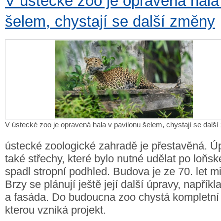
V ústecké zoo je opravená hala
šelem, chystají se další změny
V ústecké zoo je opravená hala v pavilonu šelem, chystají se dalš
ústecké zoologické zahradě je přestavěná. Úp
také střechy, které bylo nutné udělat po loňsk
spadl stropní podhled. Budova je ze 70. let mi
Brzy se plánují ještě její další úpravy, napří
a fasáda. Do budoucna zoo chystá kompletní
kterou vzniká projekt.