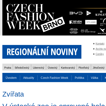
Kontakt
Archiv n
Ceníky
Praha
Středočeský
Liberecký
Ústecký
Karlovarský
Plzeňský
Jihočeský
Úvodem
Aktuality
Czech Fashion Week
Politika
Válka
Auto
Doprava
Zvířata
ZOH Soči 2014
Reality
Cestován
Zvířata
Rozhovory