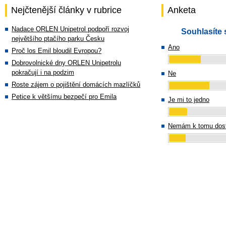
Nejčtenější články v rubrice
Anketa
Nadace ORLEN Unipetrol podpoří rozvoj
Souhlasíte 
největšího ptačího parku Česku
Ano
Proč los Emil bloudil Evropou?
Dobrovolnické dny ORLEN Unipetrolu
pokračují i na podzim
Ne
Roste zájem o pojištění domácích mazlíčků
Petice k většímu bezpečí pro Emila
Je mi to jedno
Nemám k tomu dost