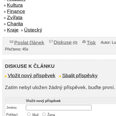
Kultura
»
Finance
»
Zvířata
»
Charita
»
Kraje
Ústecký
»
»
Diskuse
Poslat článek
Tisk
Autor: L
(0)
Přečteno: 45x
DISKUSE K ČLÁNKU
Vložit nový příspěvek
Sbalit příspěvky
Zatím nebyl uložen žádný příspěvek, buďte první.
Vložit nový příspěvek
Jméno:
Pohlaví:
Muž,
Žena