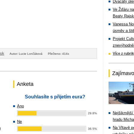
Dvacátý ple
Ve Žďáru na
Beaty Rajsk
Vanessa Noe
úsměv a ště
Projekt Cul
znevýhodněn
isk
Více z rubri
Autor: Lucie Lončáková
Přečteno: 414x
Zajímavo
Anketa
Souhlasíte s přijetím eura?
Ano
Nejšikmější
29.8%
hradu Michal
Ne
Na Vltavě p
ů
36.5%