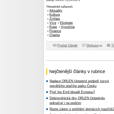
Zdroj:
www.kr-vysócina.cz
Tématické zařazení:
Aktuality
»
Kultura
»
Zvířata
»
Více
Ekologie
»
»
Kraje
Vysočina
»
»
Finance
»
Charita
»
Poslat článek
Diskuse
T
(0)
Nejčtenější články v rubrice
Nadace ORLEN Unipetrol podpoří rozvoj
největšího ptačího parku Česku
Proč los Emil bloudil Evropou?
Dobrovolnické dny ORLEN Unipetrolu
pokračují i na podzim
Roste zájem o pojištění domácích mazlíčk