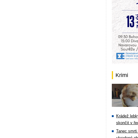
Krimi
Krádež lebky
skončit v ře
Tanec smrti 
ukradené ob