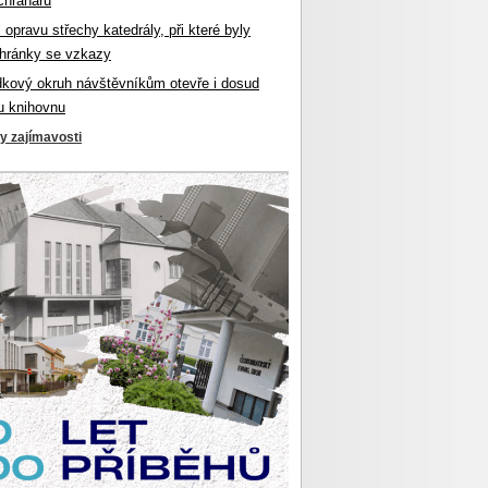
chranářů
l opravu střechy katedrály, při které byly
hránky se vzkazy
dkový okruh návštěvníkům otevře i dosud
u knihovnu
ky zajímavosti