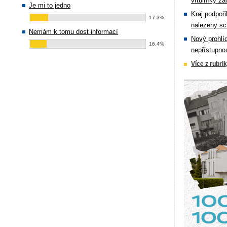
vrtulníky zá
Je mi to jedno
Kraj podpoři
17.3%
nalezeny sc
Nemám k tomu dost informací
Nový prohlí
16.4%
nepřístupno
Více z rubri