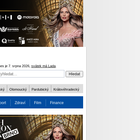
es je 7. srpna 2026,
svátek má Lada
.
ský
Olomoucký
Pardubický
Královéhradecký
port
Zdraví
Film
Finance
obnost
Více
ODM 2016