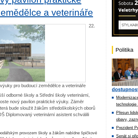
zemědělce a veterináře
22.
Politika
é výuky pro budoucí zemědělce a veterináře
dostupnost
ší odborné školy a Střední školy veterinární,
Modernizace
oste nový pavilon praktické výuky. Záměr
technologie 
která bude sloužit žákům středoškolských oborů
Přesun lids
Š Diplomovaný veterinární asistent schválili
obavy, zazn
Prezident Pe
ospodářským provozem školy a žákům nabídne špičkové
Senát si př