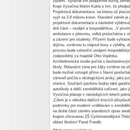
zázemí. Výrazně tím podpoříme rozvoj zemědě
Kraje Vysočina Martin Kukla s tím, že předpo
Projektová dokumentace, na kterou už pracovn
vyjít na 3,8 milionu korun. Stavební záměr je
projektové dokumentace a následné výběrové 
dvě části – studijní a hospodářskou. „V prvn
ambulance s pitevnou, velká posluchárna s uč
a zázemí pro studenty. Přízemí bude vyhrazen
dojírnu, vzniknou tu stájové boxy s výběhy, 
provozu bude celoroční ustájení hospodářský
zodpovědný za majetek Otto Vopěnka.
Architektonická studie počítá s bezbariérový
školy. Relaxační zóna pro žáky vznikne na s
bude možné vstoupit přímo z hlavní posluchá
zároveň počítá s ekologickými prvky, jako js
stanice. Součástí pavilonu budou také garáže p
autoškoly a další zemědělská zařízení, jako j
Vysočina plánuje v následujících letech pokra
„Cílem je v několika dalších krocích přizpůsob
podmínky pro moderní vzdělávání v zemědělsk
na druhé části záměru stavebních úprav areál
krajem zřizovanou ZŠ Cyrilometodějská Třebí
oblast školství Pavel Franěk.