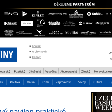
Kontakt
Archiv novin
Dn
Ceníky
lovarský
Plzeňský
Jihočeský
Vysočina
Jihomoravský
Zlínský
Moravskoslez
ek
Politika
Válka
Krimi
Zajímavosti
Volby
Kultura
S
2014
Reality
Cestování
Volby 2013
Technika
Charita
Os
vý pavilon praktické