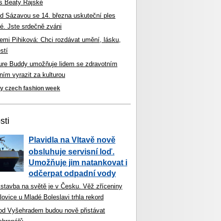
s Beaty Rajské
d Sázavou se 14. března uskuteční ples
é. Jste srdečně zváni
mi Pihiková: Chci rozdávat umění, lásku,
stí
ture Buddy umožňuje lidem se zdravotním
ím vyrazit za kulturou
ky czech fashion week
sti
Plavidla na Vltavě nově
obsluhuje servisní loď.
Umožňuje jim natankovat i
odčerpat odpadní vody
 stavba na světě je v Česku. Věž zříceniny
ovice u Mladé Boleslavi trhla rekord
od Vyšehradem budou nově přistávat