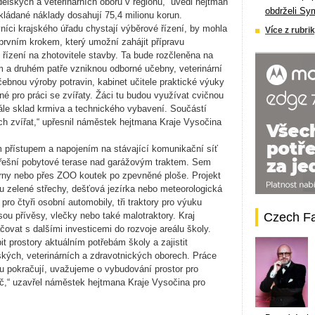
lských a veterinárních oborů v regionu,“ uvedl hejtman
obdrželi Sy
kládané náklady dosahují 75,4 milionu korun.
íci krajského úřadu chystají výběrové řízení, by mohla
Více z rubrik
 prvním krokem, který umožní zahájit přípravu
řízení na zhotovitele stavby. Ta bude rozčleněna na
ím a druhém patře vzniknou odborné učebny, veterinární
ebnou výroby potravin, kabinet učitele praktické výuky
é pro práci se zvířaty. Žáci tu budou využívat cvičnou
dále sklad krmiva a technického vybavení. Součástí
ch zvířat,“ upřesnil náměstek hejtmana Kraje Vysočina
m přístupem a napojením na stávající komunikační síť
třešní pobytové terase nad garážovým traktem. Sem
rny nebo přes ZOO koutek po zpevněné ploše. Projekt
ou zelené střechy, dešťová jezírka nebo meteorologická
ro čtyři osobní automobily, tři traktory pro výuku
sou přívěsy, vlečky nebo také malotraktory. Kraj
Czech F
čovat s dalšími investicemi do rozvoje areálu školy.
it prostory aktuálním potřebám školy a zajistit
ých, veterinárních a zdravotnických oborech. Práce
u pokračují, uvažujeme o vybudování prostor pro
č,“ uzavřel náměstek hejtmana Kraje Vysočina pro