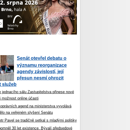
Senát otevřel debatu o
významu reorganizace
agendy závislostí, její
přesun nesmí ohrozit
 služeb
 jednacího sálu Zastupitelstva přinese nové
i možnost online účasti
koprávních agend na ministerstva vyvolává
ělo na veřejném slyšení Senátu
tr Pavel se tradičně setkal s mladými politiky
ipomněl 30 let existence. Bývalí předsedové