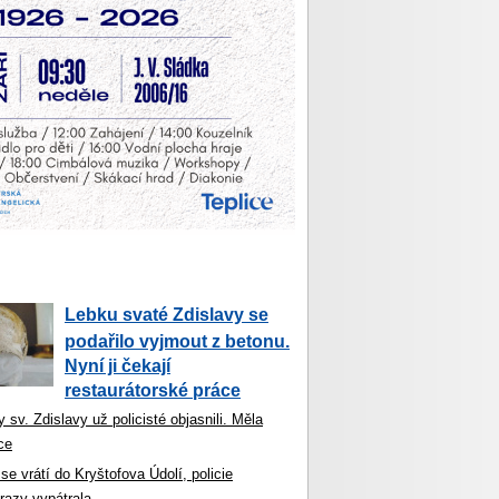
Lebku svaté Zdislavy se
podařilo vyjmout z betonu.
Nyní ji čekají
restaurátorské práce
 sv. Zdislavy už policisté objasnili. Měla
ce
se vrátí do Kryštofova Údolí, policie
razy vypátrala