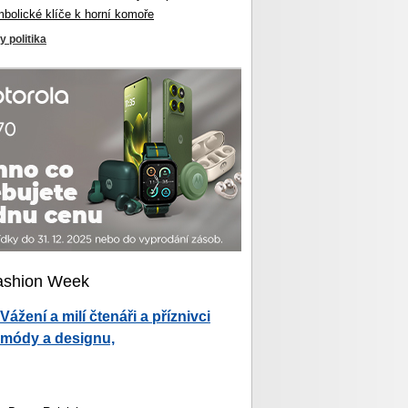
mbolické klíče k horní komoře
y politika
ashion Week
Vážení a milí čtenáři a příznivci
módy a designu,