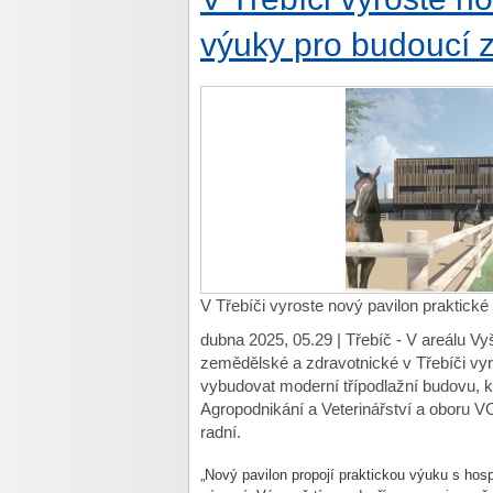
výuky pro budoucí 
V Třebíči vyroste nový pavilon praktick
dubna 2025, 05.29 | Třebíč - V areálu Vyš
zemědělské a zdravotnické v Třebíči vyr
vybudovat moderní třípodlažní budovu, 
Agropodnikání a Veterinářství a oboru VO
radní.
„Nový pavilon propojí praktickou výuku s h