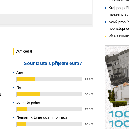
vrtulníky zá
Kraj podpoři
nalezeny sc
Nový prohlí
nepřístupno
Více z rubri
Anketa
Souhlasíte s přijetím eura?
Ano
29.8%
Ne
ů
36.4%
Je mi to jedno
17.3%
Nemám k tomu dost informací
16.4%