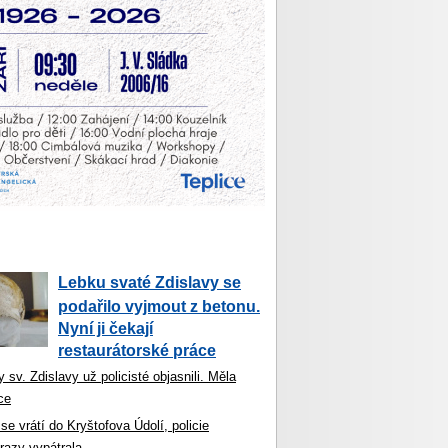
Lebku svaté Zdislavy se
podařilo vyjmout z betonu.
Nyní ji čekají
restaurátorské práce
 sv. Zdislavy už policisté objasnili. Měla
ce
se vrátí do Kryštofova Údolí, policie
razy vypátrala