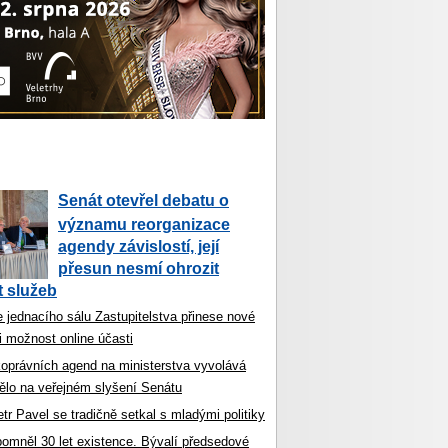
Senát otevřel debatu o
významu reorganizace
agendy závislostí, její
přesun nesmí ohrozit
 služeb
 jednacího sálu Zastupitelstva přinese nové
i možnost online účasti
koprávních agend na ministerstva vyvolává
ělo na veřejném slyšení Senátu
tr Pavel se tradičně setkal s mladými politiky
ipomněl 30 let existence. Bývalí předsedové