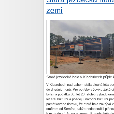
zemi
Stará jezdecká hala v Kladrubech půjde 
V Kladrubech nad Labem stála dlouhá léta pouze
do dnešních dnů. Pro potřeby výcviku žáků d
byla na počátku 80. let 20. století vybudován
let stal kulturní a později i národní kulturní pa
památkového ústavu, že stará hala zakrývá vý
směrem od Semína, takže nedoporučili plánova
k rozhodnutí, že na pozemku Pardubického kra