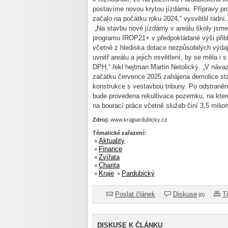
postavíme novou krytou jízdárnu. Přípravy proj
začalo na počátku roku 2024,“ vysvětlil radní
„Na stavbu nové jízdárny v areálu školy jsme
programu IROP21+ v předpokládané výši přibli
včetně z hlediska dotace nezpůsobilých výdaj
uvnitř areálu a jejich osvětlení, by se měla i
DPH,“ řekl hejtman Martin Netolický. „V náva
začátku července 2025 zahájena demolice sta
konstrukce s vestavbou tribuny. Po odstranění
bude provedena rekultivace pozemku, na kte
na bourací práce včetně služeb činí 3,5 milion
Zdroj:
www.krajpardubicky.cz
Tématické zařazení:
Aktuality
»
Finance
»
Zvířata
»
Charita
»
Kraje
Pardubický
»
»
Poslat článek
Diskuse
T
(0)
DISKUSE K ČLÁNKU