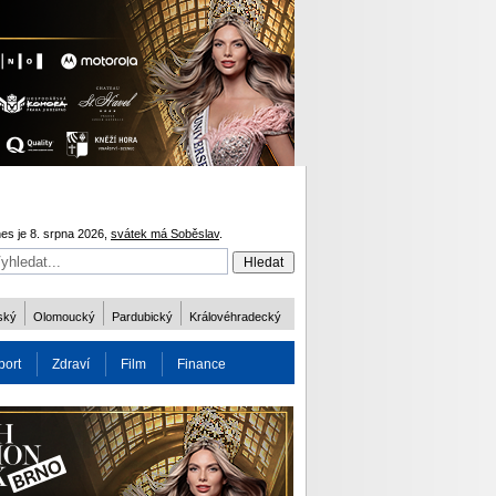
es je 8. srpna 2026,
svátek má Soběslav
.
ský
Olomoucký
Pardubický
Královéhradecký
port
Zdraví
Film
Finance
obnost
Více
ODM 2016