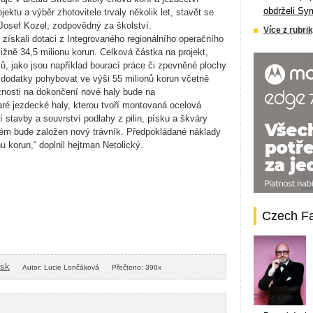
obdrželi Sy
ektu a výběr zhotovitele trvaly několik let, stavět se
 Josef Kozel, zodpovědný za školství.
Více z rubrik
 získali dotaci z Integrovaného regionálního operačního
žně 34,5 milionu korun. Celková částka na projekt,
ů, jako jsou například bourací práce či zpevněné plochy
 s dodatky pohybovat ve výši 55 milionů korun včetně
znosti na dokončení nové haly bude na
ré jezdecké haly, kterou tvoří montovaná ocelová
 stavby a souvrství podlahy z pilin, písku a škváry
rém bude založen nový trávník. Předpokládané náklady
u korun,“ doplnil hejtman Netolický.
Czech F
isk
Autor: Lucie Lončáková
Přečteno: 390x