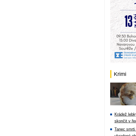
Krimi
Krádež lebky
skončit v ře
Tanec smrti 
ukradené ob