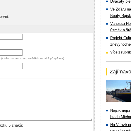
Dvacátý ple
Ve Žďáru na
Beaty Rajsk
první.
Vanessa Noe
úsměv a ště
Projekt Cul
znevýhodněn
Více z rubri
 být informování o odpovědích na váš příspěvek)
Zajímavo
Nejšikmější
hradu Michal
Na Vltavě p
rázku 5 znaků: