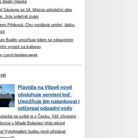
s Beaty Rajské
d Sázavou se 14. března uskuteční ples
é. Jste srdečně zváni
mi Pihiková: Chci rozdávat umění, lásku,
stí
ture Buddy umožňuje lidem se zdravotním
ím vyrazit za kulturou
ky czech fashion week
sti
Plavidla na Vltavě nově
obsluhuje servisní loď.
Umožňuje jim natankovat i
odčerpat odpadní vody
 stavba na světě je v Česku. Věž zříceniny
ovice u Mladé Boleslavi trhla rekord
od Vyšehradem budou nově přistávat