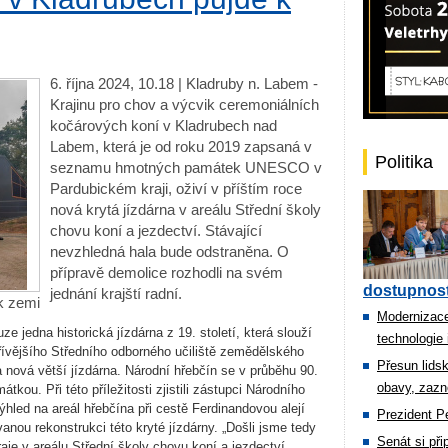
6. října 2024, 10.18 | Kladruby n. Labem -
Krajinu pro chov a výcvik ceremoniálních
kočárových koní v Kladrubech nad
Labem, která je od roku 2019 zapsaná v
Politika
seznamu hmotných památek UNESCO v
Pardubickém kraji, oživí v příštím roce
nová krytá jízdárna v areálu Střední školy
chovu koní a jezdectví. Stávající
nevzhledná hala bude odstraněna. O
přípravě demolice rozhodli na svém
dostupnost
jednání krajští radní.
k zemi
Modernizace
 jedna historická jízdárna z 19. století, která slouží
technologie 
řívějšího Středního odborného učiliště zemědělského
Přesun lids
a nová větší jízdárna. Národní hřebčín se v průběhu 90.
obavy, zazn
mátkou. Při této příležitosti zjistili zástupci Národního
hled na areál hřebčína při cestě Ferdinandovou alejí
Prezident Pe
nou rekonstrukci této kryté jízdárny. „Došli jsme tedy
Senát si př
je v areálu Střední školy chovu koní a jezdectví