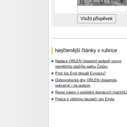
Nejčtenější články v rubrice
Nadace ORLEN Unipetrol podpoří rozvoj
největšího ptačího parku Česku
Proč los Emil bloudil Evropou?
Dobrovolnické dny ORLEN Unipetrolu
pokračují i na podzim
Roste zájem o pojištění domácích mazlíčk
Petice k většímu bezpečí pro Emila