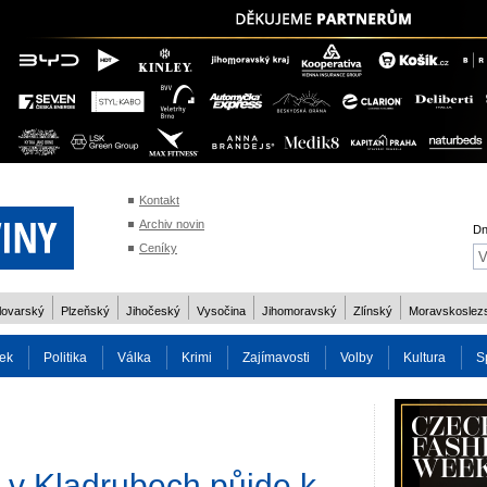
Kontakt
Archiv novin
Dn
Ceníky
lovarský
Plzeňský
Jihočeský
Vysočina
Jihomoravský
Zlínský
Moravskoslez
ek
Politika
Válka
Krimi
Zajímavosti
Volby
Kultura
S
2014
Reality
Cestování
Volby 2013
Technika
Charita
Os
 v Kladrubech půjde k