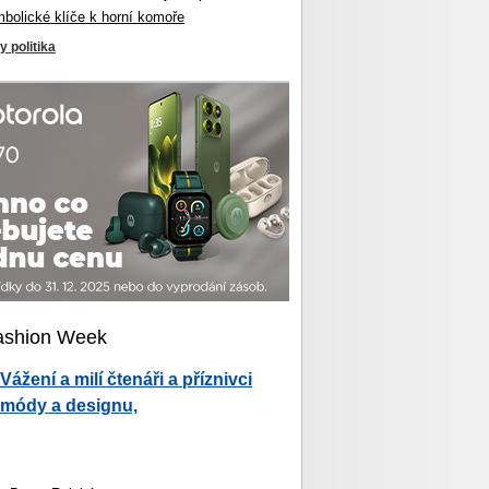
mbolické klíče k horní komoře
y politika
ashion Week
Vážení a milí čtenáři a příznivci
módy a designu,