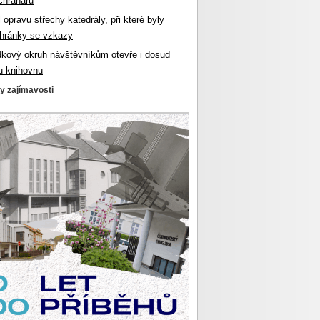
chranářů
l opravu střechy katedrály, při které byly
hránky se vzkazy
dkový okruh návštěvníkům otevře i dosud
u knihovnu
ky zajímavosti