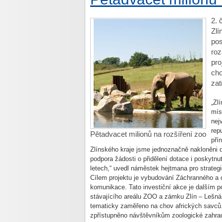
2. 
Zlí
pos
roz
pro
cho
zat
„Zl
mís
nej
rep
Pětadvacet milionů na rozšíření zoo
pří
Zlínského kraje jsme jednoznačně nakloněni d
podpora žádosti o přidělení dotace i poskytnu
letech,“ uvedl náměstek hejtmana pro strateg
Cílem projektu je vybudování Záchranného a 
komunikace. Tato investiční akce je dalším p
stávajícího areálu ZOO a zámku Zlín – Lešná
tematicky zaměřeno na chov afrických savců
zpřístupněno návštěvníkům zoologické zahrady