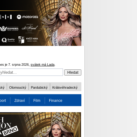
es je 7. srpna 2026,
svátek má Lada
.
ský
Olomoucký
Pardubický
Královéhradecký
port
Zdraví
Film
Finance
obnost
Více
ODM 2016