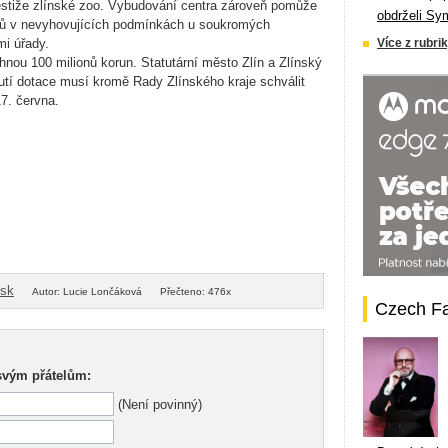
estiže zlínské zoo. Vybudování centra zároveň pomůže
obdrželi Sy
lvů v nevyhovujících podmínkách u soukromých
mi úřady.
Více z rubrik
áhnou 100 milionů korun. Statutární město Zlín a Zlínský
nutí dotace musí kromě Rady Zlínského kraje schválit
7. června.
isk
Autor: Lucie Lončáková
Přečteno: 476x
Czech F
svým přátelům:
(Není povinný)