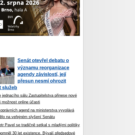
Senát otevřel debatu o
významu reorganizace
agendy závislostí, její
přesun nesmí ohrozit
 služeb
 jednacího sálu Zastupitelstva přinese nové
i možnost online účasti
koprávních agend na ministerstva vyvolává
ělo na veřejném slyšení Senátu
tr Pavel se tradičně setkal s mladými politiky
ipomněl 30 let existence. Bývalí předsedové