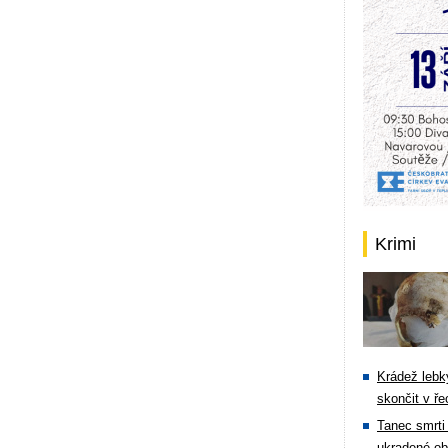
Krimi
Krádež lebky
skončit v ře
Tanec smrti 
ukradené ob