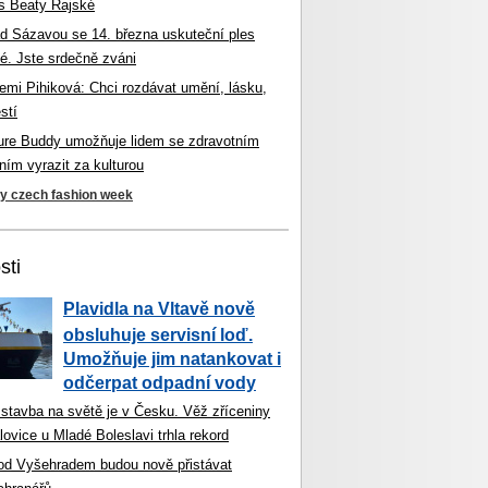
s Beaty Rajské
d Sázavou se 14. března uskuteční ples
é. Jste srdečně zváni
mi Pihiková: Chci rozdávat umění, lásku,
stí
ture Buddy umožňuje lidem se zdravotním
ím vyrazit za kulturou
ky czech fashion week
sti
Plavidla na Vltavě nově
obsluhuje servisní loď.
Umožňuje jim natankovat i
odčerpat odpadní vody
 stavba na světě je v Česku. Věž zříceniny
ovice u Mladé Boleslavi trhla rekord
od Vyšehradem budou nově přistávat