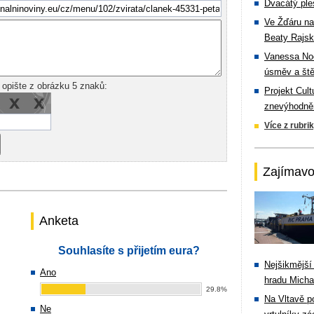
Dvacátý ple
Ve Žďáru na
Beaty Rajsk
Vanessa Noe
úsměv a ště
 opište z obrázku 5 znaků:
Projekt Cul
znevýhodněn
Více z rubri
Zajímavo
Anketa
Souhlasíte s přijetím eura?
Nejšikmější
Ano
hradu Michal
29.8%
Na Vltavě p
Ne