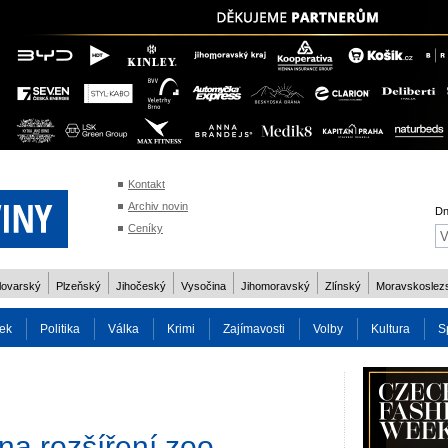
Kontakt
Archiv novin
Dn
Ceníky
lovarský
Plzeňský
Jihočeský
Vysočina
Jihomoravský
Zlínský
Moravskoslez
ek
Politika
Válka
Krimi
Zajímavosti
Volby
Kultura
S
2014
Reality
Cestování
Volby 2013
Technika
Charita
Os
na rozšíření zoo