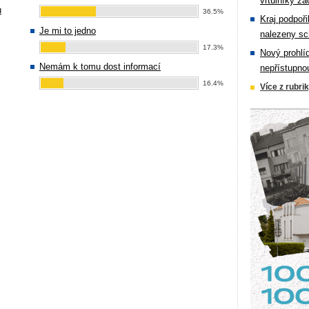
vrtulníky zá
ů
36.5%
Kraj podpoři
Je mi to jedno
nalezeny sc
17.3%
Nový prohlí
Nemám k tomu dost informací
nepřístupno
16.4%
Více z rubri