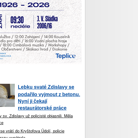
Lebku svaté Zdislavy se
podařilo vyjmout z betonu.
Nyní ji čekají
restaurátorské práce
 sv. Zdislavy už policisté objasnili. Měla
ce
se vrátí do Kryštofova Údolí, policie
razy vypátrala