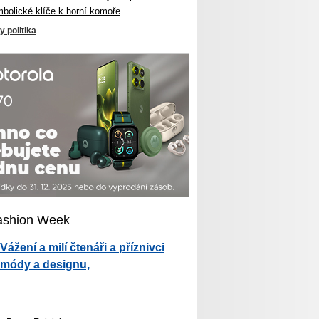
mbolické klíče k horní komoře
y politika
ashion Week
Vážení a milí čtenáři a příznivci
módy a designu,