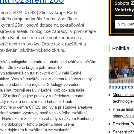
června 2024, 07.43 | Zlínský kraj – Rada
nského kraje podpořila žádost Zoo Zlín o
kytnutí 25milionové dotace na pokračování
šiřování areálu zoologické zahrady. V první etapě
jektu Karibuni II má vzniknout záchranné a
vné centrum pro lvy. Dojde tak k rozšíření a
Politika
raktivnění návštěvnického okruhu.
ínská zoologická zahrada je turisty nejnavštěvovanějším
tem Zlínského kraje a patří mezi 10
vyhledávanějších turistických cílů v celé České
ublice. Vysoká návštěvnost znamená také významný
nos pro ekonomiku regionu. S kolegy ve vedení
dostupnost
alšímu rozvoji areálu v Lešné, což dokládá naše
Modernizace
tí 22 milionů na jiné projekty v předchozích osmi
technologie 
ický rozvoj a cestovní ruch Lubomír Traub.
chovného centra CITES pro lvy a přístupové areálové
Přesun lids
okračováním výstavby nově vznikajícího rozšíření
obavy, zazn
. Nové území zoologické zahrady s názvem Karibuni je
Prezident Pe
. Po dokončení tohoto projektu bude území
 a dojde tím k rozšíření a zatraktivnění
Senát si př