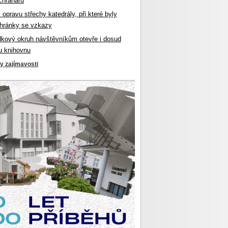
chranářů
l opravu střechy katedrály, při které byly
hránky se vzkazy
dkový okruh návštěvníkům otevře i dosud
u knihovnu
ky zajímavosti