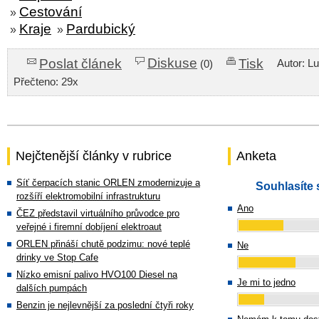
Cestování
»
Kraje
Pardubický
»
»
Diskuse
Poslat článek
Tisk
Autor: L
(0)
Přečteno: 29x
Nejčtenější články v rubrice
Anketa
Síť čerpacích stanic ORLEN zmodernizuje a
Souhlasíte 
rozšíří elektromobilní infrastrukturu
Ano
ČEZ představil virtuálního průvodce pro
veřejné i firemní dobíjení elektroaut
ORLEN přináší chutě podzimu: nové teplé
Ne
drinky ve Stop Cafe
Nízko emisní palivo HVO100 Diesel na
Je mi to jedno
dalších pumpách
Benzin je nejlevnější za poslední čtyři roky