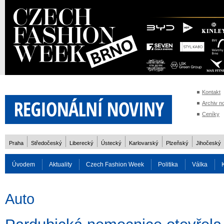
Kontakt
Archiv n
Ceníky
Praha
Středočeský
Liberecký
Ústecký
Karlovarský
Plzeňský
Jihočeský
Úvodem
Aktuality
Czech Fashion Week
Politika
Válka
Auto
Doprava
Zvířata
ZOH Soči 2014
Reality
Cestován
Auto
Rozhovory