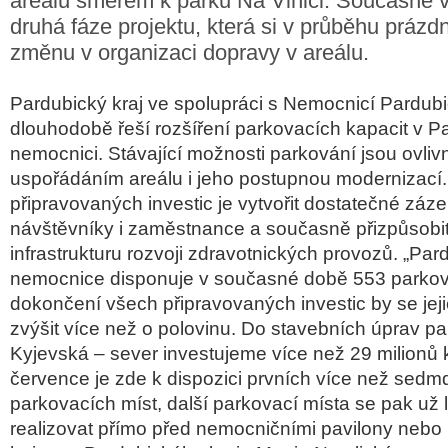
areálu směrem k parku Na Vinici. Současně 
druhá fáze projektu, která si v průběhu prázd
změnu v organizaci dopravy v areálu.
Pardubický kraj ve spolupráci s Nemocnicí Pardub
dlouhodobě řeší rozšíření parkovacích kapacit v P
nemocnici. Stávající možnosti parkování jsou ovliv
uspořádáním areálu i jeho postupnou modernizací.
připravovaných investic je vytvořit dostatečné záze
návštěvníky i zaměstnance a současně přizpůsobi
infrastrukturu rozvoji zdravotnických provozů. „Par
nemocnice disponuje v současné době 553 parkov
dokončení všech připravovaných investic by se jej
zvýšit více než o polovinu. Do stavebních úprav par
Kyjevská – sever investujeme více než 29 milionů 
července je zde k dispozici prvních více než sedm
parkovacích míst, další parkovací místa se pak už l
realizovat přímo před nemocničními pavilony nebo u