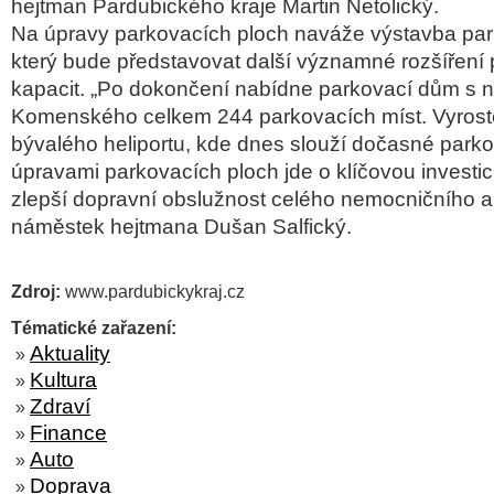
hejtman Pardubického kraje Martin Netolický.
Na úpravy parkovacích ploch naváže výstavba pa
který bude představovat další významné rozšíření
kapacit. „Po dokončení nabídne parkovací dům s n
Komenského celkem 244 parkovacích míst. Vyrost
bývalého heliportu, kde dnes slouží dočasné parko
úpravami parkovacích ploch jde o klíčovou investi
zlepší dopravní obslužnost celého nemocničního are
náměstek hejtmana Dušan Salfický.
Zdroj:
www.pardubickykraj.cz
Tématické zařazení:
Aktuality
»
Kultura
»
Zdraví
»
Finance
»
Auto
»
Doprava
»