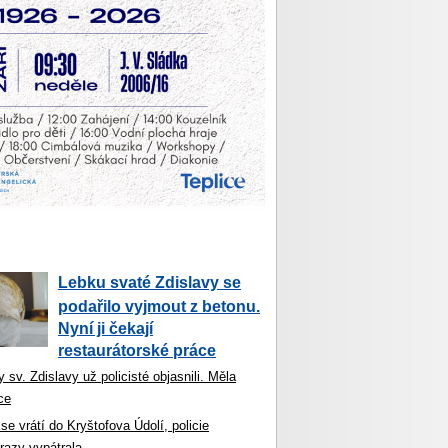
Lebku svaté Zdislavy se
podařilo vyjmout z betonu.
Nyní ji čekají
restaurátorské práce
 sv. Zdislavy už policisté objasnili. Měla
ce
se vrátí do Kryštofova Údolí, policie
razy vypátrala