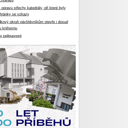
chranářů
l opravu střechy katedrály, při které byly
hránky se vzkazy
dkový okruh návštěvníkům otevře i dosud
u knihovnu
ky zajímavosti