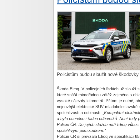
Policistům budou sloužit nové škodovky
Škoda Elroq. V policejních řadách už slouží
které snáší mimořádnou zátěž zejména s oh
vysoké nájezdy kilometrů. Přitom je nutné, ab
nejnovější elektrické SUV mladoboleslavské a
spolehlivosti a odolnosti.
„Kompaktní elektric
a bylo oceněno i řadou odborníků. Není tedy p
Policie ČR. Do jejích služeb míří Elroq vůbe
spolehlivým pomocníkem.“
Policie ČR si převzala Elroq ve specifikaci 8