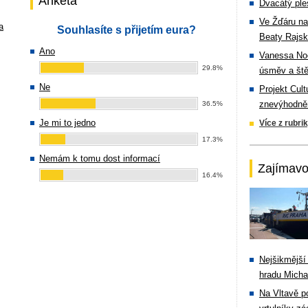
Anketa
Dvacátý ple
Ve Žďáru na
a
Souhlasíte s přijetím eura?
Beaty Rajsk
Ano
Vanessa Noe
29.8%
úsměv a ště
Ne
Projekt Cul
znevýhodněn
36.5%
Je mi to jedno
Více z rubri
17.3%
Nemám k tomu dost informací
Zajímavo
16.4%
Nejšikmější
hradu Michal
Na Vltavě p