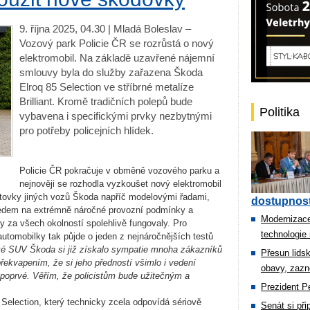
9. října 2025, 04.30 | Mladá Boleslav –
Vozový park Policie ČR se rozrůstá o nový
elektromobil. Na základě uzavřené nájemní
smlouvy byla do služby zařazena Škoda
Elroq 85 Selection ve stříbrné metalíze
Brilliant. Kromě tradičních polepů bude
Politika
vybavena i specifickými prvky nezbytnými
pro potřeby policejních hlídek.
Policie ČR pokračuje v obměně vozového parku a
nejnověji se rozhodla vyzkoušet nový elektromobil
 stovky jiných vozů Škoda napříč modelovými řadami,
dostupnost
ledem na extrémně náročné provozní podmínky a
Modernizace
y za všech okolností spolehlivě fungovaly. Pro
technologie 
utomobilky tak půjde o jeden z nejnáročnějších testů
ké SUV Škoda si již získalo sympatie mnoha zákazníků
Přesun lids
řekvapením, že si jeho předností všimlo i vedení
obavy, zazn
c poprvé. Věřím, že policistům bude užitečným a
Prezident Pe
5 Selection, který technicky zcela odpovídá sériově
Senát si př