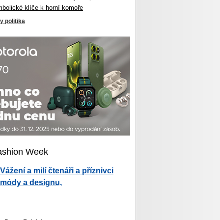
mbolické klíče k horní komoře
y politika
ashion Week
Vážení a milí čtenáři a příznivci
módy a designu,