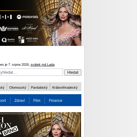
es je 7. srpna 2026,
svátek má Lada
.
ský
Olomoucký
Pardubický
Královéhradecký
port
Zdraví
Film
Finance
obnost
Více
ODM 2016