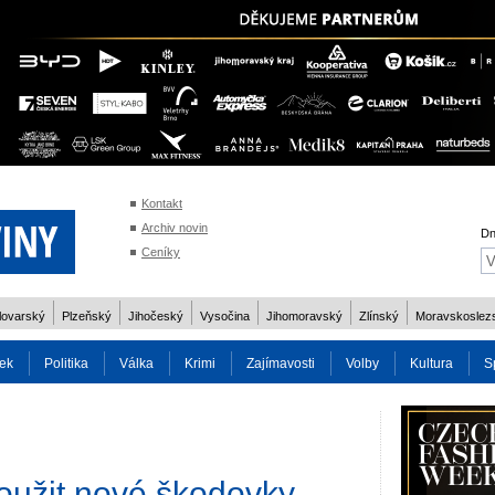
Kontakt
Archiv novin
Dn
Ceníky
lovarský
Plzeňský
Jihočeský
Vysočina
Jihomoravský
Zlínský
Moravskoslez
ek
Politika
Válka
Krimi
Zajímavosti
Volby
Kultura
S
2014
Reality
Cestování
Volby 2013
Technika
Charita
Os
loužit nové škodovky