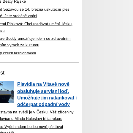
s Beaty Rajské
d Sázavou se 14. března uskuteční ples
é. Jste srdečně zváni
mi Pihiková: Chci rozdávat umění, lásku,
stí
ture Buddy umožňuje lidem se zdravotním
ím vyrazit za kulturou
ky czech fashion week
sti
Plavidla na Vltavě nově
obsluhuje servisní loď.
Umožňuje jim natankovat i
odčerpat odpadní vody
 stavba na světě je v Česku. Věž zříceniny
ovice u Mladé Boleslavi trhla rekord
od Vyšehradem budou nově přistávat