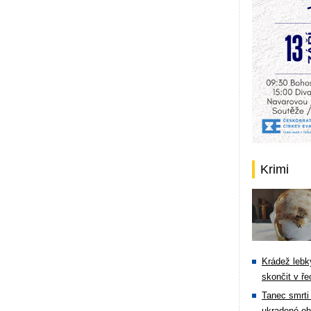
Krimi
Krádež lebky
skončit v ře
Tanec smrti 
ukradené ob