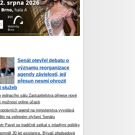
Senát otevřel debatu o
významu reorganizace
agendy závislostí, její
přesun nesmí ohrozit
 služeb
 jednacího sálu Zastupitelstva přinese nové
i možnost online účasti
koprávních agend na ministerstva vyvolává
ělo na veřejném slyšení Senátu
tr Pavel se tradičně setkal s mladými politiky
ipomněl 30 let existence. Bývalí předsedové