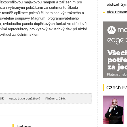
nízkoprofilovou majákovou rampou a zařízením pro
obdrželi Sy
 vozu i vybranými položkami ze sortimentu Škoda
Více z rubrik
je rovněž aplikace polepů či instalace výstražného a
e světelné soupravy Magnum, programovatelného
m, ovládacího panelu doplňkových funkcí ve středové
ími reproduktory pro vysoký akustický tlak při nízké
vítidel za čelním sklem.
Czech F
isk
Autor: Lucie Lončáková
Přečteno: 239x