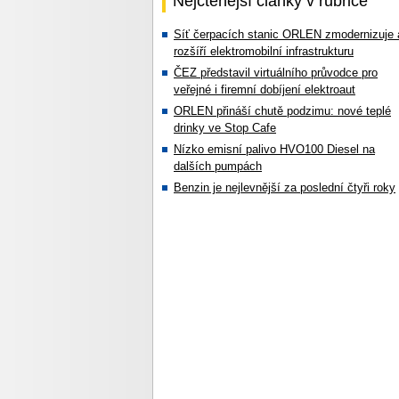
Nejčtenější články v rubrice
Síť čerpacích stanic ORLEN zmodernizuje 
rozšíří elektromobilní infrastrukturu
ČEZ představil virtuálního průvodce pro
veřejné i firemní dobíjení elektroaut
ORLEN přináší chutě podzimu: nové teplé
drinky ve Stop Cafe
Nízko emisní palivo HVO100 Diesel na
dalších pumpách
Benzin je nejlevnější za poslední čtyři roky