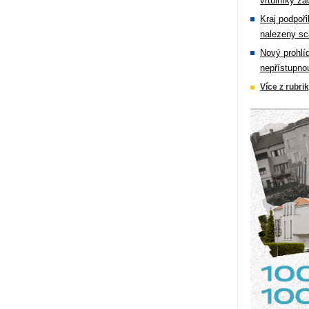
vrtulníky zá
Kraj podpoři
nalezeny sc
Nový prohlí
nepřístupno
Více z rubri