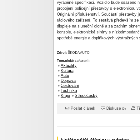
vyráběné specifikaci. Vozidlo bude osazeno 
propojení policejní přestavby s elektronikou
Originální příslušenství. Součástí přestavby 
rádiového zařízení. To sestává především z
displeje na sluneční cloně a za zadním okne
konzole, elektronické sirény s nízkoimpedančn
spotřebě energie a doplňkových výstražných s
Zdroj:
ŠKODA AUTO
Tématické zařazení:
Aktuality
»
Kultura
»
Auto
»
Doprava
»
Cestování
»
Technika
»
Kraje
Středočeský
»
»
Poslat článek
Diskuse
T
(0)