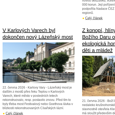
novou skluzavku, včet
000 korun. Její poříze
podpořila Nadace ČEZ 
regionů.
Celý článek
V Karlových Varech byl
Z konopí, hlín
dokončen nový Lázeňský most
Božího Daru o
ekologická ho
děti a mládež
22. června 2026 - Karlovy Vary - Lázeňský most je
dalším z mostů přes řeku Teplou v Karlových
Varech, které město v posledních letech
rekonstruovalo, resp. postavilo znovu. Před tím to
21. června 2026 - Boží
byly třeba most Festivalový nebo Goethova lávka v
nedaleko krušnohorské
blízkosti rekonstruovaných Císařských lázní.
slavnostně otevřela Kl
Celý článek
má sloužit především d