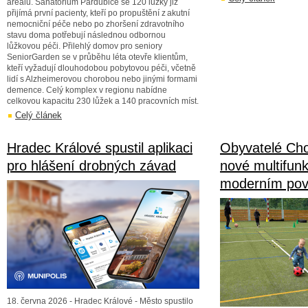
areálu. Sanatorium Pardubice se 120 lůžky již
přijímá první pacienty, kteří po propuštění z akutní
nemocniční péče nebo po zhoršení zdravotního
stavu doma potřebují následnou odbornou
lůžkovou péči. Přilehlý domov pro seniory
SeniorGarden se v průběhu léta otevře klientům,
kteří vyžadují dlouhodobou pobytovou péči, včetně
lidí s Alzheimerovou chorobou nebo jinými formami
demence. Celý komplex v regionu nabídne
celkovou kapacitu 230 lůžek a 140 pracovních míst.
Celý článek
Hradec Králové spustil aplikaci
Obyvatelé Cho
pro hlášení drobných závad
nové multifunk
moderním po
18. června 2026 - Hradec Králové - Město spustilo