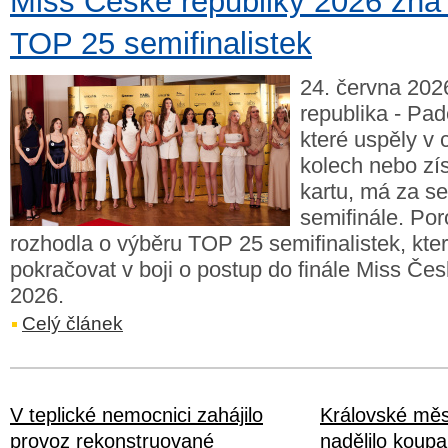
Miss České republiky 2026 zná 
TOP 25 semifinalistek
24. června 202
republika - Pad
které uspěly v 
kolech nebo zí
kartu, má za s
semifinále. Por
rozhodla o výběru TOP 25 semifinalistek, kte
pokračovat v boji o postup do finále Miss Čes
2026.
Celý článek
V teplické nemocnici zahájilo
Královské mě
provoz rekonstruované
nadělilo koupal