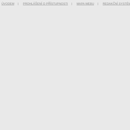
ÚVODEM
|
PROHLÁŠENÍ O PŘÍSTUPNOSTI
|
MAPA WEBU
|
REDAKČNÍ SYSTÉ