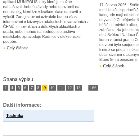
aplikaci MUNIPOLIS, díky které je možné
17. června 2026 - Svět
nahlašovat drobné závady nebo upozornit na
multifunkční sportovišt
nedostatky, které lze v krátkém čase napravit a
kategorie mají od sobot
vyřešit. Zaregistrovaní uživatelé budou včas
obyvatelé Chotějovic. 
informováni o krizových událostech, o varováních z
hřiště u Ledvické ulice,
ČHMÚ, o novinkách a důležitých aktualitách z
zub času. Na jeho kompl
úřadu, nebo mohou nahlédnout do archivu
obci Světec i Nadace Č
městského zpravodaje Radnice v elektronické
korun v rámci grantu Or
podobě.
otevření bylo spojeno s
Celý článek
k nimž se přidali i někt
občerstvením s točeným
Blues Gin a posezením
Celý článek
Strana výpisu
1
4
5
6
7
8
9
10
11
12
13
...
166
Další informace:
Technika