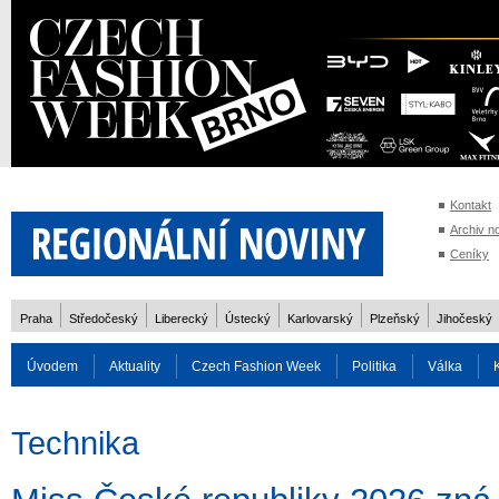
Kontakt
Archiv n
Ceníky
Praha
Středočeský
Liberecký
Ústecký
Karlovarský
Plzeňský
Jihočeský
Úvodem
Aktuality
Czech Fashion Week
Politika
Válka
Auto
Doprava
Zvířata
ZOH Soči 2014
Reality
Cestován
Technika
Rozhovory