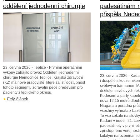
oddělení jednodenní chirurgie
padesátinám n
přispěla Nad
23. června 2026 - Teplice - Prvními operačními
výkony zahájilo provoz Oddělení jednodenní
23. června 2026 - Kada
chirurgie Nemocnice Teplice. Krajská zdravotní
i dospělé s kouzelník
(KZ) má nové pracoviště, které zajistí dostupnost
světovým barmanem Ma
tohoto segmentu zdravotní péče především pro
držitelem světových re
pacienty z teplického okresu.
Kodešem a párty kapelo
Celý článek
nová 12,15 metrů dlou
Niagara a pořádná průt
všechny vyhnala z bazénů
To vše čekalo na stovky
Kadani v neděli 21. čer
padesáti lety v první le
zpřístupněno veřejnost
kulatým narozeninám d