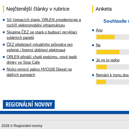
Nejčtenější články v rubrice
Anketa
Síť čerpacích stanic ORLEN zmodernizuje a
Souhlasíte 
rozšíří elektromobilní infrastrukturu
Ano
Skupina ČEZ se stará o budoucí recyklaci
solárních panelů
ČEZ představil virtuálního průvodce pro
Ne
veřejné i firemní dobíjení elektroaut
ORLEN přináší chutě podzimu: nové teplé
Je mi to jedno
drinky ve Stop Cafe
Nízko emisní palivo HVO100 Diesel na
dalších pumpách
Nemám k tomu dost
2026 © Regionální noviny