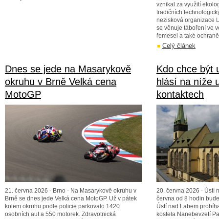
vznikal za využití ekolo
tradičních technologický
nezisková organizace L
se věnuje táboření ve v
řemesel a také ochraně 
Celý článek
Dnes se jede na Masarykově
Kdo chce být u
okruhu v Brně Velká cena
hlásí na níže
MotoGP
kontaktech
21. června 2026 - Brno - Na Masarykově okruhu v
20. června 2026 - Ústí 
Brně se dnes jede Velká cena MotoGP. Už v pátek
června od 8 hodin bude
kolem okruhu podle policie parkovalo 1420
Ústí nad Labem probíh
osobních aut a 550 motorek. Zdravotnická
kostela Nanebevzetí P