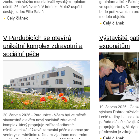
záchranná služba musela kvůli vysokým teplotám
geoinformatiků z Fakult
ošetřit 26 návštěvníků. V tréninku Moto2 uspěl i
ve spolupráci s Drono
český jezdec Filip Salač.
bude pořizovat data pro
modelu objektu.
Celý článek
Celý článek
V Pardubicích se otevírá
Výstaviště pat
unikátní komplex zdravotní a
exponátům
sociální péče
19. června 2026 - Česk
výstava Dobrodružství s
20. června 2026 - Pardubice - Včera byl ve městě
i celé rodiny. Letos se k
slavnostně otevřen nový sociálně zdravotní
pořadatelé očekávají až
komplex, který propojuje zařízení odborné
propojuje firmy, školy i
ošetřovatelské lůžkové zdravotní péče a domov pro
především je zdrojem i
seniory se zvláštním režimem v jednom moderním
Celý článek