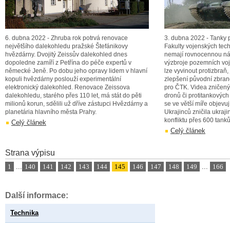
6. dubna 2022 - Zhruba rok potrvá renovace
3. dubna 2022 - Tanky 
největšího dalekohledu pražské Štefánikovy
Fakulty vojenských tech
hvězdárny. Dvojitý Zeissův dalekohled dnes
nemají rovnocennou ná
dopoledne zamíří z Petřína do péče expertů v
výzbroje pozemních voj
německé Jeně. Po dobu jeho opravy lidem v hlavní
lze vyvinout protizbraň
kopuli hvězdárny poslouží experimentální
zlepšení původní zbran
elektronický dalekohled. Renovace Zeissova
pro ČTK. Videa zničen
dalekohledu, starého přes 110 let, má stát do pěti
dronů či protitankových 
milionů korun, sdělili už dříve zástupci Hvězdárny a
se ve větší míře objevuj
planetária hlavního města Prahy.
Ukrajinců zničila ukra
konfliktu přes 600 tank
Celý článek
Celý článek
Strana výpisu
1
...
140
141
142
143
144
145
146
147
148
149
...
166
Další informace:
Technika