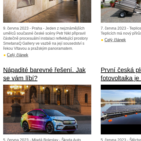
9. června 2023 - Praha - Jeden z nejznámějších
7. června 2023 - Teplic
umělců současné české scény Petr Nikl připravil
Teplicích má nový přírů
částečně procesuální instalaci reflektující prostory
Celý článek
SmetanaQ Gallery ve vazbě na její sousedství s
řekou Vltavou a pražským panoramatem.
Celý článek
Nápadité barevné řešení. Jak
První česká p
se vám líbí?
fotovoltaika j
5. června 2023 - Mladá Boleslav - Škoda Auto
5. června 2023 - Štěcho