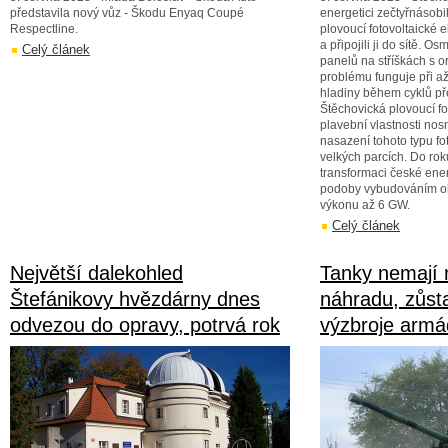
představila nový vůz - Škodu Enyaq Coupé
energetici zečtyřnásobi
Respectline.
plovoucí fotovoltaické 
a připojili ji do sítě. 
Celý článek
panelů na stříškách s 
problému funguje při a
hladiny během cyklů př
Štěchovická plovoucí fo
plavební vlastnosti no
nasazení tohoto typu fo
velkých parcích. Do ro
transformaci české ene
podoby vybudováním ob
výkonu až 6 GW.
Celý článek
Největší dalekohled
Tanky nemají
Štefánikovy hvězdárny dnes
náhradu, zůst
odvezou do opravy, potrvá rok
výzbroje armá