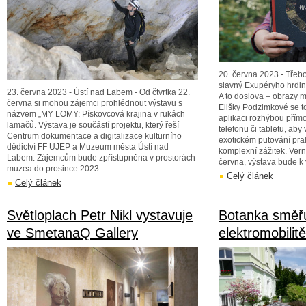
20. června 2023 - Třebo
slavný Exupéryho hrdina
23. června 2023 - Ústí nad Labem - Od čtvrtka 22.
A to doslova – obrazy 
června si mohou zájemci prohlédnout výstavu s
Elišky Podzimkové se t
názvem „MY LOMY: Pískovcová krajina v rukách
aplikaci rozhýbou přím
lamačů. Výstava je součástí projektu, který řeší
telefonu či tabletu, aby
Centrum dokumentace a digitalizace kulturního
exotickém putování pra
dědictví FF UJEP a Muzeum města Ústí nad
komplexní zážitek. Vern
Labem. Zájemcům bude zpřístupněna v prostorách
června, výstava bude k v
muzea do prosince 2023.
Celý článek
Celý článek
Světloplach Petr Nikl vystavuje
Botanka směřu
ve SmetanaQ Gallery
elektromobilitě