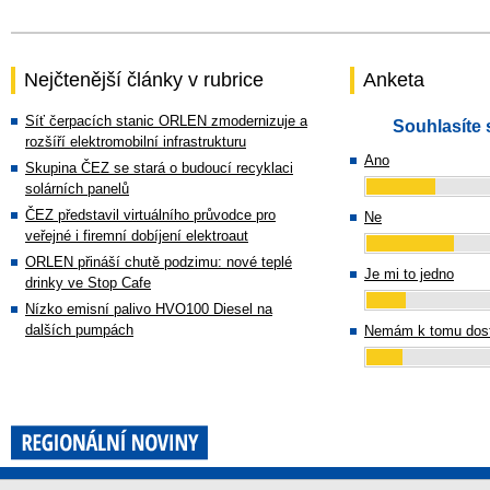
Nejčtenější články v rubrice
Anketa
Síť čerpacích stanic ORLEN zmodernizuje a
Souhlasíte 
rozšíří elektromobilní infrastrukturu
Ano
Skupina ČEZ se stará o budoucí recyklaci
solárních panelů
ČEZ představil virtuálního průvodce pro
Ne
veřejné i firemní dobíjení elektroaut
ORLEN přináší chutě podzimu: nové teplé
Je mi to jedno
drinky ve Stop Cafe
Nízko emisní palivo HVO100 Diesel na
dalších pumpách
Nemám k tomu dost