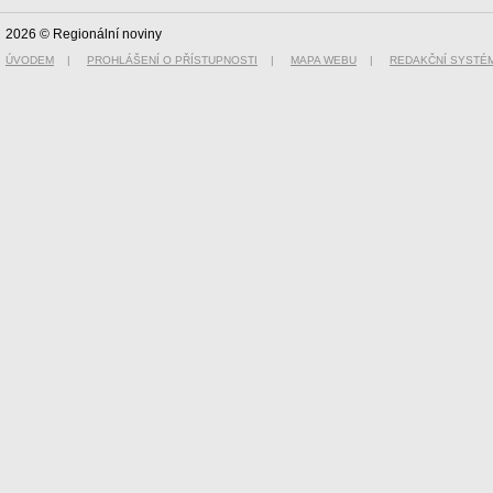
2026 © Regionální noviny
ÚVODEM
|
PROHLÁŠENÍ O PŘÍSTUPNOSTI
|
MAPA WEBU
|
REDAKČNÍ SYSTÉ