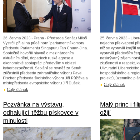
26. června 2023 - Praha - Předseda Senátu Miloš
25. června 2023 - Liberec
Vystrčil přijal na půdě horní parlamentní komory
nejedno překvapení při
předsedu Parlamentu Singapuru Tan Chuan-Jina.
niž se vypravili krajští 
Společně hovořili hlavně o mezinárodním
vypravili především čerp
aktuálním dění, dopadech ruské agrese a
neskrývaný zájem nors
ekonomické spolupráci především v oblasti
zkušenosti a respekt, kte
kyberbezpečnosti. Setkání se rovněž za Senát
Ulvr, radní Libereckého 
zúčastnili předseda zahraničního výboru Pavel
hospodářského a region
Fischer, předseda školského výboru Jiří Růžička a
projektů, územního plá
místopředseda evropského výboru Jiří Dušek.
Celý článek
Celý článek
Pozvánka na výstavu,
Malý princ i fi
odhalující těžbu pískovce v
ožijí
minulosti