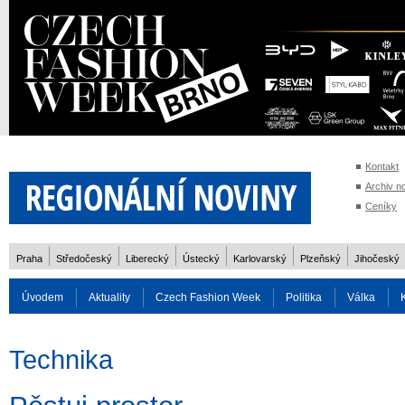
Kontakt
Archiv n
Ceníky
Praha
Středočeský
Liberecký
Ústecký
Karlovarský
Plzeňský
Jihočeský
Úvodem
Aktuality
Czech Fashion Week
Politika
Válka
Auto
Doprava
Zvířata
ZOH Soči 2014
Reality
Cestován
Technika
Rozhovory