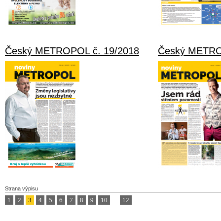
Český METROPOL č. 19/2018
Český METRO
Strana výpisu
1
2
3
4
5
6
7
8
9
10
...
12