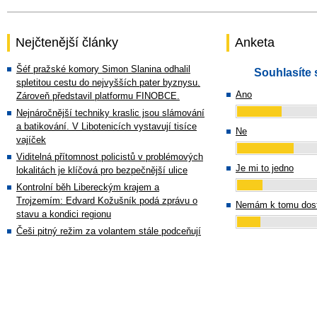
Nejčtenější články
Anketa
Šéf pražské komory Simon Slanina odhalil
Souhlasíte 
spletitou cestu do nejvyšších pater byznysu.
Ano
Zároveň představil platformu FINOBCE.
Nejnáročnější techniky kraslic jsou slámování
a batikování. V Libotenicích vystavují tisíce
Ne
vajíček
Viditelná přítomnost policistů v problémových
Je mi to jedno
lokalitách je klíčová pro bezpečnější ulice
Kontrolní běh Libereckým krajem a
Trojzemím: Edvard Kožušník podá zprávu o
Nemám k tomu dost
stavu a kondici regionu
Češi pitný režim za volantem stále podceňují