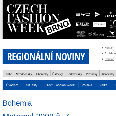
Kontakt
Archiv 
Ceníky
Praha
Středočeský
Liberecký
Ústecký
Karlovarský
Plzeňský
Jihočeský
Úvodem
Aktuality
Czech Fashion Week
Politika
Válka
Auto
Doprava
Zvířata
ZOH Soči 2014
Reality
Cestován
Bohemia
Rozhovory