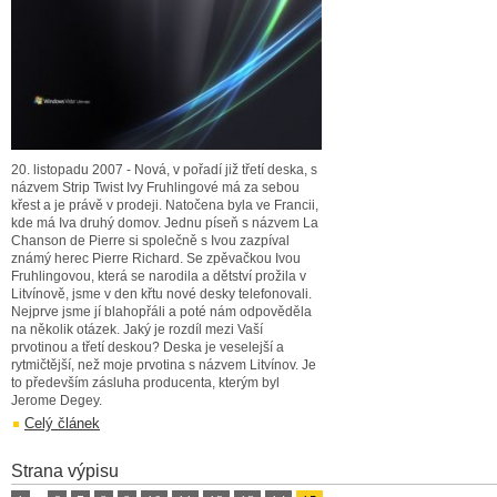
20. listopadu 2007 - Nová, v pořadí již třetí deska, s
názvem Strip Twist Ivy Fruhlingové má za sebou
křest a je právě v prodeji. Natočena byla ve Francii,
kde má Iva druhý domov. Jednu píseň s názvem La
Chanson de Pierre si společně s Ivou zazpíval
známý herec Pierre Richard. Se zpěvačkou Ivou
Fruhlingovou, která se narodila a dětství prožila v
Litvínově, jsme v den křtu nové desky telefonovali.
Nejprve jsme jí blahopřáli a poté nám odpověděla
na několik otázek. Jaký je rozdíl mezi Vaší
prvotinou a třetí deskou? Deska je veselejší a
rytmičtější, než moje prvotina s názvem Litvínov. Je
to především zásluha producenta, kterým byl
Jerome Degey.
Celý článek
Strana výpisu