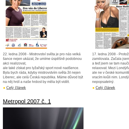
22. ledna 2008 - Mistrovství světa je pro nás velká
17. ledna 2008 - Proto
šance nejen ukázat, že umíme úspěšně podobnou
zamilovala. Začala jsem
akci realizovat,
a teď jsem se tam nauč
ale také získat pro lyžařský sport nové nadšence.
relaxovat. Mezi Londýňa
Byla bych ráda, kdyby mistrovstvím světa žil nejen
ale ne v české komunitě
Liberec, ale celá Česká republika. Máme důvod být
vracím kvůli nim. Lond
na něj hrdí a naše hrdost by měla být vidět.
nepopsatelný.
Celý článek
Celý článek
Metropol 2007 č. 1