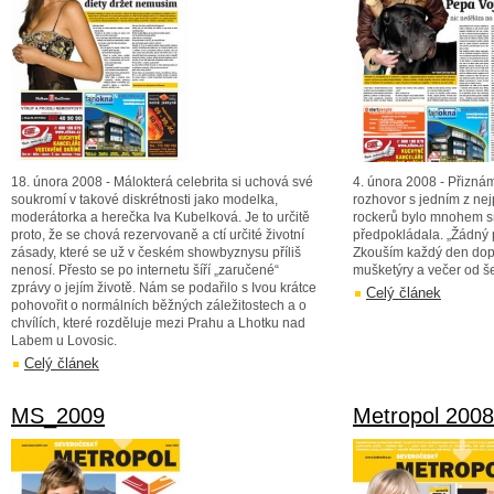
18. února 2008 - Málokterá celebrita si uchová své
4. února 2008 - Přiznám
soukromí v takové diskrétnosti jako modelka,
rozhovor s jedním z ne
moderátorka a herečka Iva Kubelková. Je to určitě
rockerů bylo mnohem s
proto, že se chová rezervovaně a ctí určité životní
předpokládala. „Žádný p
zásady, které se už v českém showbyznysu příliš
Zkouším každý den dop
nenosí. Přesto se po internetu šíří „zaručené“
mušketýry a večer od še
zprávy o jejím životě. Nám se podařilo s Ivou krátce
Celý článek
pohovořit o normálních běžných záležitostech a o
chvílích, které rozděluje mezi Prahu a Lhotku nad
Labem u Lovosic.
Celý článek
MS_2009
Metropol 2008