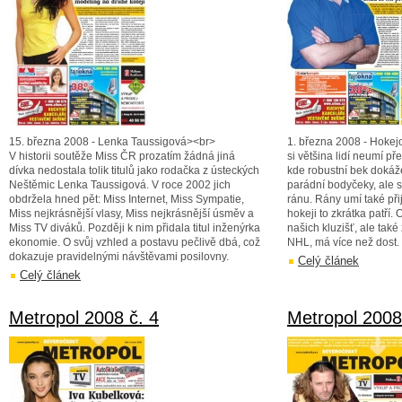
15. března 2008 - Lenka Taussigová><br>
1. března 2008 - Hokej
V historii soutěže Miss ČR prozatím žádná jiná
si většina lidí neumí pře
dívka nedostala tolik titulů jako rodačka z ústeckých
kde robustní bek doká
Neštěmic Lenka Taussigová. V roce 2002 jich
parádní bodyčeky, ale 
obdržela hned pět: Miss Internet, Miss Sympatie,
ránu. Rány umí také při
Miss nejkrásnější vlasy, Miss nejkrásnější úsměv a
hokeji to zkrátka patří.
Miss TV diváků. Později k nim přidala titul inženýrka
našich kluzišť, ale tak
ekonomie. O svůj vzhled a postavu pečlivě dbá, což
NHL, má více než dost.
dokazuje pravidelnými návštěvami posilovny.
Celý článek
Celý článek
Metropol 2008 č. 4
Metropol 2008