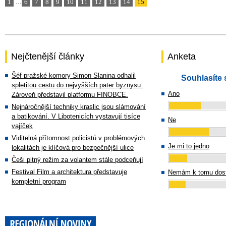
1
...
6
7
8
9
10
11
12
13
14
15
Nejčtenější články
Anketa
Šéf pražské komory Simon Slanina odhalil
Souhlasíte 
spletitou cestu do nejvyšších pater byznysu.
Ano
Zároveň představil platformu FINOBCE.
Nejnáročnější techniky kraslic jsou slámování
a batikování. V Libotenicích vystavují tisíce
Ne
vajíček
Viditelná přítomnost policistů v problémových
Je mi to jedno
lokalitách je klíčová pro bezpečnější ulice
Češi pitný režim za volantem stále podceňují
Festival Film a architektura představuje
Nemám k tomu dost
kompletní program