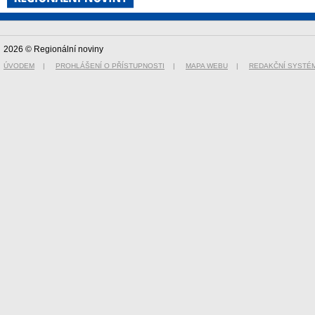
2026 © Regionální noviny
ÚVODEM
|
PROHLÁŠENÍ O PŘÍSTUPNOSTI
|
MAPA WEBU
|
REDAKČNÍ SYSTÉ