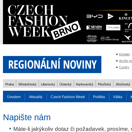
Kontakt
Archiv n
Ceníky
Praha
Středočeský
Liberecký
Ústecký
Karlovarský
Plzeňský
Jihočeský
Úvodem
Aktuality
Czech Fashion Week
Politika
Válka
Auto
Doprava
Zvířata
ZOH Soči 2014
Reality
Cestován
Napište nám
Rozhovory
Máte-li jakýkoliv dotaz či požadavek, prosíme, 