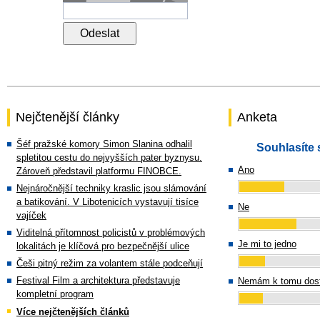
Nejčtenější články
Anketa
Šéf pražské komory Simon Slanina odhalil
Souhlasíte 
spletitou cestu do nejvyšších pater byznysu.
Ano
Zároveň představil platformu FINOBCE.
Nejnáročnější techniky kraslic jsou slámování
a batikování. V Libotenicích vystavují tisíce
Ne
vajíček
Viditelná přítomnost policistů v problémových
Je mi to jedno
lokalitách je klíčová pro bezpečnější ulice
Češi pitný režim za volantem stále podceňují
Festival Film a architektura představuje
Nemám k tomu dost
kompletní program
Více nejčtenějších článků