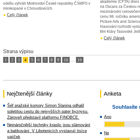
akademie (ČFTA) dnes 
oddílu vyhráli Mistrovství České republiky ČSMPS v
na Oscara za Českou re
minikopané v Chroustovicích.
mezinárodní celovečerní
Celý článek
cenu 98. ročníku ameri
Picture Arts and Scien
hlasování rozhodli vysl
film Kláry Tasovské Ješ
Celý článek
Strana výpisu
1
2
3
4
5
6
7
8
9
10
...
16
Nejčtenější články
Anketa
Šéf pražské komory Simon Slanina odhalil
Souhlasíte 
spletitou cestu do nejvyšších pater byznysu.
Ano
Zároveň představil platformu FINOBCE.
Nejnáročnější techniky kraslic jsou slámování
a batikování. V Libotenicích vystavují tisíce
Ne
vajíček