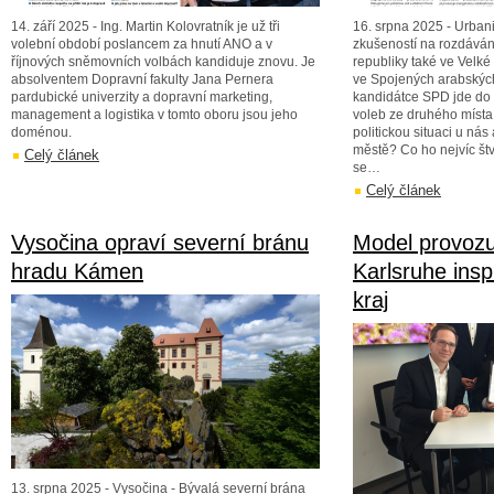
14. září 2025 - Ing. Martin Kolovratník je už tři
16. srpna 2025 - Urbani
volební období poslancem za hnutí ANO a v
zkušeností na rozdáván
říjnových sněmovních volbách kandiduje znovu. Je
republiky také ve Velké
absolventem Dopravní fakulty Jana Pernera
ve Spojených arabskýc
pardubické univerzity a dopravní marketing,
kandidátce SPD jde do
management a logistika v tomto oboru jsou jeho
voleb ze druhého míst
doménou.
politickou situaci u nás
městě? Co ho nejvíc štv
Celý článek
se…
Celý článek
Vysočina opraví severní bránu
Model provozu
hradu Kámen
Karlsruhe insp
kraj
13. srpna 2025 - Vysočina - Bývalá severní brána