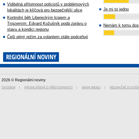
Viditelná přítomnost policistů v problémových
Je mi to jedno
lokalitách je klíčová pro bezpečnější ulice
Kontrolní běh Libereckým krajem a
Trojzemím: Edvard Kožušník podá zprávu o
Nemám k tomu dost
stavu a kondici regionu
Češi pitný režim za volantem stále podceňují
2026 © Regionální noviny
ÚVODEM
|
PROHLÁŠENÍ O PŘÍSTUPNOSTI
|
MAPA WEBU
|
REDAKČNÍ SYSTÉ