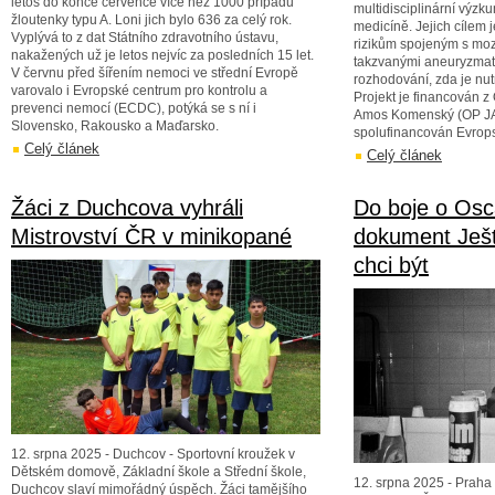
letos do konce července více než 1000 případů
multidisciplinární výzk
žloutenky typu A. Loni jich bylo 636 za celý rok.
medicíně. Jejich cílem 
Vyplývá to z dat Státního zdravotního ústavu,
rizikům spojeným s mo
nakažených už je letos nejvíc za posledních 15 let.
takzvanými aneuryzmat
V červnu před šířením nemoci ve střední Evropě
rozhodování, zda je nut
varovalo i Evropské centrum pro kontrolu a
Projekt je financován 
prevenci nemocí (ECDC), potýká se s ní i
Amos Komenský (OP JAK
Slovensko, Rakousko a Maďarsko.
spolufinancován Evrops
Celý článek
Celý článek
Žáci z Duchcova vyhráli
Do boje o Osc
Mistrovství ČR v minikopané
dokument Ješ
chci být
12. srpna 2025 - Duchcov - Sportovní kroužek v
Dětském domově, Základní škole a Střední škole,
12. srpna 2025 - Praha 
Duchcov slaví mimořádný úspěch. Žáci tamějšího