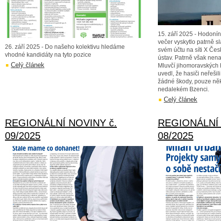
15. září 2025 - Hodoní
večer vyskytlo patrně s
26. září 2025 - Do našeho kolektivu hledáme
svém účtu na síti X Če
vhodné kandidáty na tyto pozice
ústav. Patrně však nen
Celý článek
Mluvčí jihomoravských 
uvedl, že hasiči neřešili
žádné škody, pouze něk
nedalekém Bzenci.
Celý článek
REGIONÁLNÍ NOVINY č.
REGIONÁLNÍ 
09/2025
08/2025