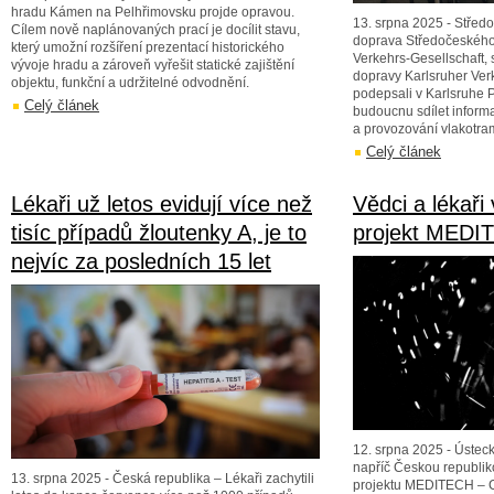
hradu Kámen na Pelhřimovsku projde opravou.
13. srpna 2025 - Středo
Cílem nově naplánovaných prací je docílit stavu,
doprava Středočeského 
který umožní rozšíření prezentací historického
Verkehrs-Gesellschaft, 
vývoje hradu a zároveň vyřešit statické zajištění
dopravy Karlsruher Ver
objektu, funkční a udržitelné odvodnění.
podepsali v Karlsruhe P
Celý článek
budoucnu sdílet inform
a provozování vlakotram
Celý článek
Lékaři už letos evidují více než
Vědci a lékaři 
tisíc případů žloutenky A, je to
projekt MEDI
nejvíc za posledních 15 let
12. srpna 2025 - Ústeck
napříč Českou republiko
13. srpna 2025 - Česká republika – Lékaři zachytili
projektu MEDITECH – 