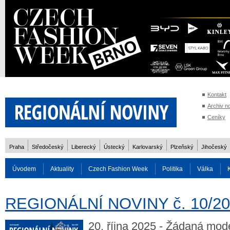
Kontakt
Archiv n
Ceníky
Praha
Středočeský
Liberecký
Ústecký
Karlovarský
Plzeňský
Jihočeský
Úvodem
Aktuality
Czech Fashion Week
Politika
Válka
Auto
Doprava
Zvířata
ZOH Soči 2014
Reality
Cestován
REGIONÁLNÍ NOVINY č. 10/2
Rozhovory
20. října 2025 - Žádaná mod