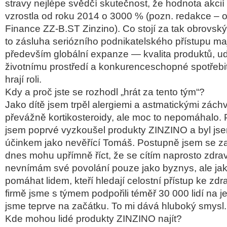
stravy nejlépe svědčí skutečnost, že hodnota akcií
vzrostla od roku 2014 o 3000 % (pozn. redakce –
Finance ZZ-B.ST Zinzino). Co stojí za tak obrov
to zásluha seriózního podnikatelského přístupu maji
především globální expanze — kvalita produktů, udr
životnímu prostředí a konkurenceschopné spotřebi
hrají roli.
Kdy a proč jste se rozhodl „hrát za tento tým“?
Jako dítě jsem trpěl alergiemi a astmatickými záchv
převážně kortikosteroidy, ale moc to nepomáhalo. P
jsem poprvé vyzkoušel produkty ZINZINO a byl jse
účinkem jako nevěřící Tomáš. Postupně jsem se zača
dnes mohu upřímně říct, že se cítím naprosto zdra
nevnímám své povolání pouze jako byznys, ale jak
pomáhat lidem, kteří hledají celostní přístup ke zdra
firmě jsme s týmem podpořili téměř 30 000 lidí na j
jsme teprve na začátku. To mi dává hluboký smysl.
Kde mohou lidé produkty ZINZINO najít?