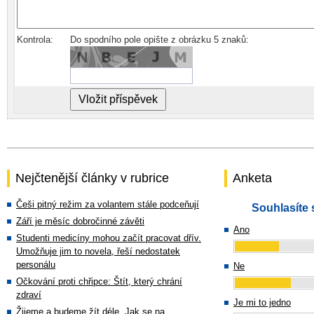
Kontrola:
Do spodního pole opište z obrázku 5 znaků:
Nejčtenější články v rubrice
Anketa
Češi pitný režim za volantem stále podceňují
Souhlasíte 
Září je měsíc dobročinné závěti
Ano
Studenti medicíny mohou začít pracovat dřív.
Umožňuje jim to novela, řeší nedostatek
personálu
Ne
Očkování proti chřipce: Štít, který chrání
zdraví
Je mi to jedno
Žijeme a budeme žít déle. Jak se na