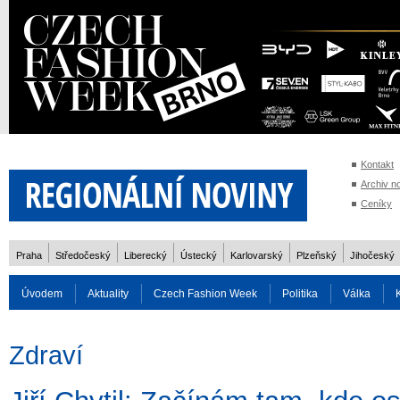
Kontakt
Archiv n
Ceníky
Praha
Středočeský
Liberecký
Ústecký
Karlovarský
Plzeňský
Jihočeský
Úvodem
Aktuality
Czech Fashion Week
Politika
Válka
Auto
Doprava
Zvířata
ZOH Soči 2014
Reality
Cestován
Zdraví
Rozhovory