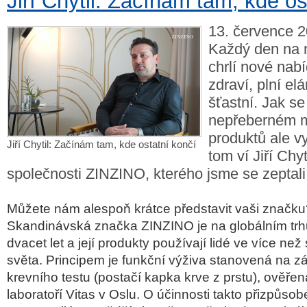
Jiří Chytil: Začínám tam, kde os
13. července 2
Každý den na 
chrlí nové nabí
zdraví, plní el
šťastní. Jak se
nepřeberném m
produktů ale v
Jiří Chytil: Začínám tam, kde ostatní končí
tom ví Jiří Chyt
společnosti ZINZINO, kterého jsme se zeptal
Můžete nám alespoň krátce představit vaši značku
Skandinávská značka ZINZINO je na globálním trh
dvacet let a její produkty používají lidé ve více ne
světa. Principem je funkční výživa stanovená na z
krevního testu (postačí kapka krve z prstu), ověře
laboratoří Vitas v Oslu. O účinnosti takto přizpůs