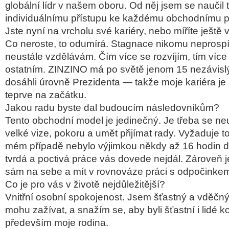
globální lídr v našem oboru. Od něj jsem se naučil t
individuálnímu přístupu ke každému obchodnímu pa
Jste nyní na vrcholu své kariéry, nebo míříte ještě 
Co neroste, to odumírá. Stagnace nikomu neprospí
neustále vzdělávám. Čím více se rozvíjím, tím ví
ostatním. ZINZINO má po světě jenom 15 nezávislýc
dosáhli úrovně Prezidenta — takže moje kariéra 
teprve na začátku.
Jakou radu byste dal budoucím následovníkům?
Tento obchodní model je jedinečný. Je třeba se neus
velké vize, pokoru a umět přijímat rady. Vyžaduje to
mém případě nebylo výjimkou někdy až 16 hodin 
tvrdá a poctivá práce vás dovede nejdál. Zároveň je
sám na sebe a mít v rovnováze práci s odpočinke
Co je pro vás v životě nejdůležitější?
Vnitřní osobní spokojenost. Jsem šťastný a vděčn
mohu zažívat, a snažím se, aby byli šťastní i lidé
především moje rodina.