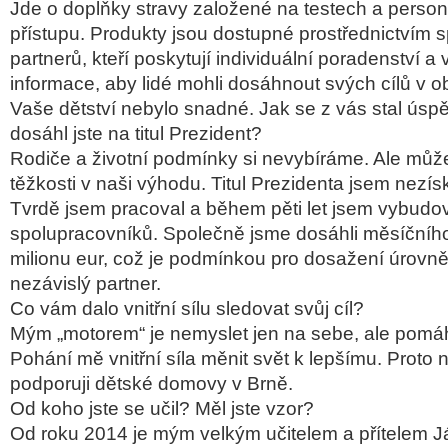
Jde o doplňky stravy založené na testech a perso
přístupu. Produkty jsou dostupné prostřednictvím 
partnerů, kteří poskytují individuální poradenství 
informace, aby lidé mohli dosáhnout svých cílů v ob
Vaše dětství nebylo snadné. Jak se z vás stal úsp
dosáhl jste na titul Prezident?
Rodiče a životní podmínky si nevybíráme. Ale mů
těžkosti v naši výhodu. Titul Prezidenta jsem nezí
Tvrdě jsem pracoval a během pěti let jsem vybudova
spolupracovníků. Společně jsme dosáhli měsíčníh
milionu eur, což je podmínkou pro dosažení úrovně
nezávislý partner.
Co vám dalo vnitřní sílu sledovat svůj cíl?
Mým „motorem“ je nemyslet jen na sebe, ale pomáh
Pohání mě vnitřní síla měnit svět k lepšímu. Proto 
podporuji dětské domovy v Brně.
Od koho jste se učil? Měl jste vzor?
Od roku 2014 je mým velkým učitelem a přítelem J