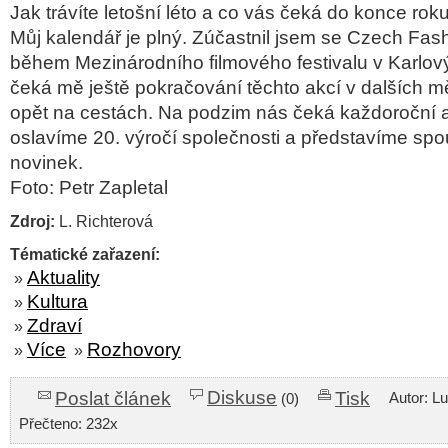
Jak trávíte letošní léto a co vás čeká do konce rok
Můj kalendář je plný. Zúčastnil jsem se Czech Fa
během Mezinárodního filmového festivalu v Karlov
čeká mě ještě pokračování těchto akcí v dalších m
opět na cestách. Na podzim nás čeká každoroční 
oslavíme 20. výročí společnosti a představíme sp
novinek.
Foto: Petr Zapletal
Zdroj:
L. Richterová
Tématické zařazení:
Aktuality
»
Kultura
»
Zdraví
»
Více
Rozhovory
»
»
Diskuse
Poslat článek
Tisk
Autor: L
(0)
Přečteno: 232x