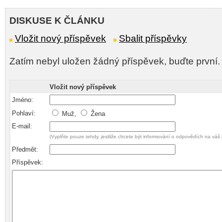
DISKUSE K ČLÁNKU
Vložit nový příspěvek
Sbalit příspěvky
Zatím nebyl uložen žádný příspěvek, buďte první.
Vložit nový příspěvek
Jméno:
Pohlaví:
Muž,
Žena
E-mail:
(Vyplňte pouze tehdy, jestliže chcete být informování o odpovědích na váš 
Předmět:
Příspěvek: