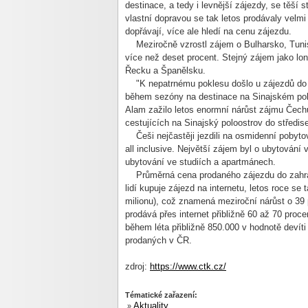
destinace, a tedy i levnější zájezdy, se těší 
vlastní dopravou se tak letos prodávaly velmi 
dopřávají, více ale hledí na cenu zájezdu.
Meziročně vzrostl zájem o Bulharsko, Tuni
více než deset procent. Stejný zájem jako loni
Řecku a Španělsku.
"K nepatrnému poklesu došlo u zájezdů do 
během sezóny na destinace na Sinajském pol
Alam zažilo letos enormní nárůst zájmu Čech
cestujících na Sinajský poloostrov do středis
Češi nejčastěji jezdili na osmidenní pobyto
all inclusive. Největší zájem byl o ubytování
ubytování ve studiích a apartmánech.
Průměrná cena prodaného zájezdu do zahranič
lidí kupuje zájezd na internetu, letos roce se
milionu), což znamená meziroční nárůst o 39
prodává přes internet přibližně 60 až 70 proce
během léta přibližně 850.000 v hodnotě devíti
prodaných v ČR.
zdroj:
https://www.ctk.cz/
Tématické zařazení:
Aktuality
»