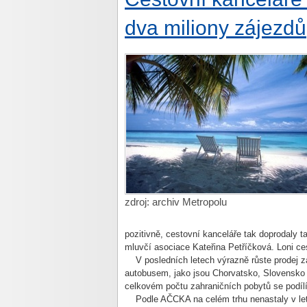
dva miliony zájezdů
zdroj: archiv Metropolu
pozitivně, cestovní kanceláře tak doprodaly 
mluvčí asociace Kateřina Petříčková. Loni ce
V posledních letech výrazně růste prodej zá
autobusem, jako jsou Chorvatsko, Slovensko a
celkovém počtu zahraničních pobytů se podílí
Podle AČCKA na celém trhu nenastaly v leto