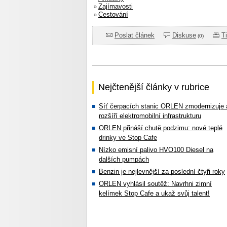
Zajímavosti
»
Cestování
»
Poslat článek
Diskuse
T
(0)
Nejčtenější články v rubrice
Síť čerpacích stanic ORLEN zmodernizuje 
rozšíří elektromobilní infrastrukturu
ORLEN přináší chutě podzimu: nové teplé
drinky ve Stop Cafe
Nízko emisní palivo HVO100 Diesel na
dalších pumpách
Benzin je nejlevnější za poslední čtyři roky
ORLEN vyhlásil soutěž: Navrhni zimní
kelímek Stop Cafe a ukaž svůj talent!