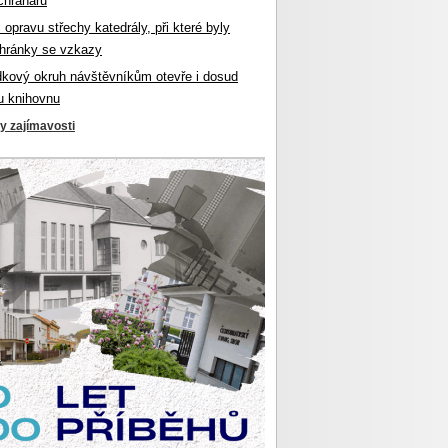
chranářů
l opravu střechy katedrály, při které byly
hránky se vzkazy
dkový okruh návštěvníkům otevře i dosud
u knihovnu
ky zajímavosti