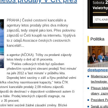
PRAHA | České cestovní kanceláře a
agentury letos prodaly přes dva miliony
zájezdů, tedy stejně jako loni. Přes polovinu
zájezdů si Češi koupili na internetu. Vyplývá
Politika
to z údajů Asociace českých cestovních
kanceláří...
a agentur (AČCKA). Tržby za prodané zájezdy
letos klesly o dvě až tři procenta.
"Pokles celkových tržeb byl způsoben
především vysokými slevami prodejů 'first minute'
dostupnost
na jaře 2012 a 'last minute' v průběhu léta.
Modernizace
Doprodej letní sezóny v září a říjnu probíhal velmi
technologie 
takřka všechny nasmlouvané kapacity," řekla ČTK
stovní kanceláře prodaly 2,09 milionu zájezdů.
Přesun lids
jezdů do destinací v dojezdové vzdálenosti autem či
obavy, zazn
 Itálie. Prodej leteckých zájezdů stagnuje, na
Prezident Pe
 z 35 procent.
šní letní sezóně žádné zásadní změny. Blízké
Senát si př