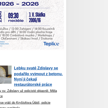
Lebku svaté Zdislavy se
podařilo vyjmout z betonu.
Nyní ji čekají
restaurátorské práce
 sv. Zdislavy už policisté objasnili. Měla
ce
se vrátí do Kryštofova Údolí, policie
razy vypátrala