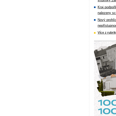
vrtulníky zá
Kraj podpoři
nalezeny sc
Nový prohlí
nepřístupno
Více z rubri