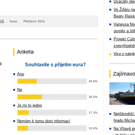
Dvacátý ple
Ve Žďáru na
Beaty Rajsk
isk
Autor:
Přečteno: 815x
Vanessa Noe
úsměv a ště
Projekt Cul
znevýhodněn
Anketa
Více z rubri
a
Souhlasíte s přijetím eura?
Zajímavo
Ano
29.8%
Ne
36.5%
Je mi to jedno
17.3%
Nejšikmější
hradu Michal
Nemám k tomu dost informací
Na Vltavě p
16.4%