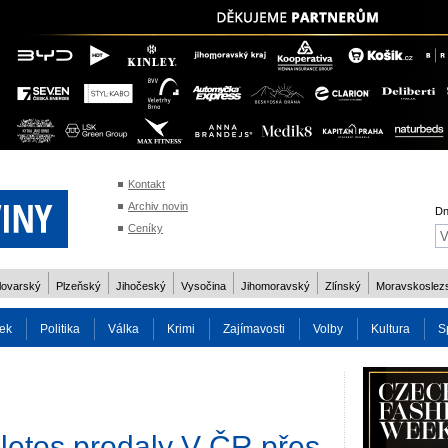
Kontakt
Archiv novin
Dn
Ceníky
lovarský
Plzeňský
Jihočeský
Vysočina
Jihomoravský
Zlínský
Moravskoslez
ek
Politika
Válka
Krimi
Zajímavosti
Volby
Kultura
S
2014
Reality
Cestování
Volby 2013
Technika
Charita
Os
letos prodaly V ČR přes