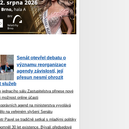
Senát otevřel debatu o
významu reorganizace
agendy závislostí, její
přesun nesmí ohrozit
 služeb
 jednacího sálu Zastupitelstva přinese nové
i možnost online účasti
koprávních agend na ministerstva vyvolává
ělo na veřejném slyšení Senátu
tr Pavel se tradičně setkal s mladými politiky
ipomněl 30 let existence. Bývalí předsedové