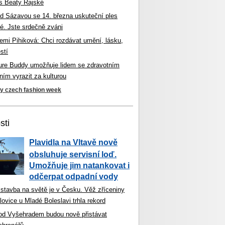
s Beaty Rajské
d Sázavou se 14. března uskuteční ples
é. Jste srdečně zváni
mi Pihiková: Chci rozdávat umění, lásku,
stí
ture Buddy umožňuje lidem se zdravotním
ím vyrazit za kulturou
ky czech fashion week
sti
Plavidla na Vltavě nově
obsluhuje servisní loď.
Umožňuje jim natankovat i
odčerpat odpadní vody
 stavba na světě je v Česku. Věž zříceniny
ovice u Mladé Boleslavi trhla rekord
od Vyšehradem budou nově přistávat