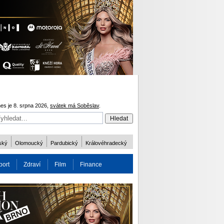
es je 8. srpna 2026,
svátek má Soběslav
.
ský
Olomoucký
Pardubický
Královéhradecký
port
Zdraví
Film
Finance
obnost
Více
ODM 2016