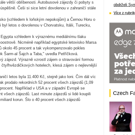
stále větší oblíbenosti. Autobusové zájezdy či pobyty s
obdrželi Sy
úspěšně. Češi si sice letní dovolenou v zahraničí stále
Více z rubrik
sko (vzhledem k loňským nepokojům) a Černou Horu o
 byl letos o dovolenou v Chorvatsku, Itálii, Turecku,
Egypta vzhledem k výraznému mediálnímu tlaku
oostrově. Nicméně například egyptské letovisko Marsa
ů okolo 45 procent a tak vykompenzovalo pokles
ek Šarm-al Šajch a Taba," uvedla Petříčková.
vý zájezd. Výrazně vzrostl zájem o stravování formou
 v čtyřhvězdičkových hotelech, klesá zájem o nejlevnější
í letos byla 11.400 Kč, stejně jako loni. Čím dál víc
 tak prodalo rekordních 52 procent všech zájezdů (1,09
 procent. Například v USA a v západní Evropě se
Czech F
nt všech zájezdů. Last minute zájezdů si lidé koupili
 miliard korun. Šlo o 40 procent všech zájezdů