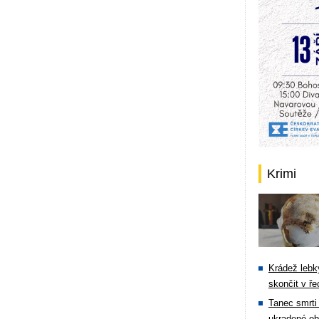
Krimi
Krádež lebky
skončit v ře
Tanec smrti 
ukradené ob