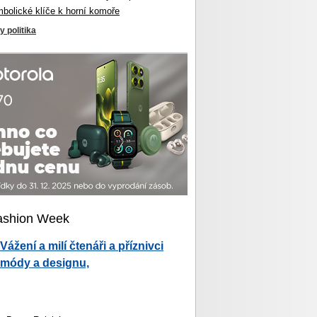
mbolické klíče k horní komoře
y politika
ashion Week
Vážení a milí čtenáři a příznivci
módy a designu,