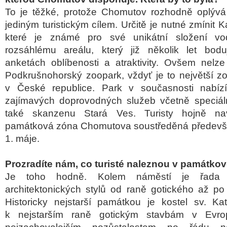
To je těžké, protože Chomutov rozhodně oplývá
jediným turistickým cílem. Určitě je nutné zmínit
které je známé pro své unikátní složení vo
rozsáhlému areálu, který již několik let boduj
anketách oblíbenosti a atraktivity. Ovšem nelz
Podkrušnohorský zoopark, vždyť je to největší z
v České republice. Park v současnosti nabízí
zajímavých doprovodných služeb včetně speciáln
také skanzenu Stará Ves. Turisty hojně na
památková zóna Chomutova soustředěná předevš
1. máje.
Prozradíte nám, co turisté naleznou v památko
Je toho hodně. Kolem náměstí je řada 
architektonických stylů od raně gotického až po 
Historicky nejstarší památkou je kostel sv. Kate
k nejstarším raně gotickým stavbám v Evr