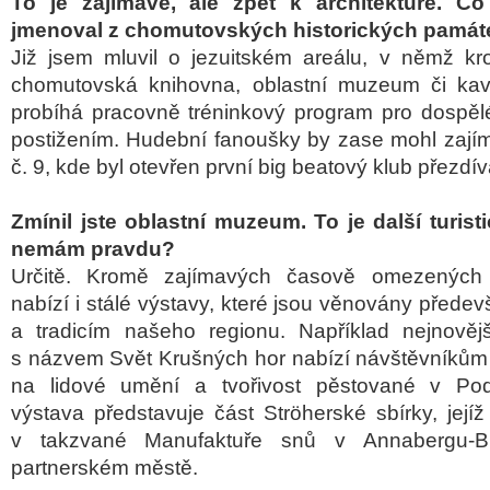
To je zajímavé, ale zpět k architektuře. Co
jmenoval z chomutovských historických památ
Již jsem mluvil o jezuitském areálu, v němž krom
chomutovská knihovna, oblastní muzeum či kav
probíhá pracovně tréninkový program pro dospělé
postižením. Hudební fanoušky by zase mohl zají
č. 9, kde byl otevřen první big beatový klub přezd
Zmínil jste oblastní muzeum. To je další turisti
nemám pravdu?
Určitě. Kromě zajímavých časově omezenýc
nabízí i stálé výstavy, které jsou věnovány předevš
a tradicím našeho regionu. Například nejnovějš
s názvem Svět Krušných hor nabízí návštěvníkům
na lidové umění a tvořivost pěstované v Pod
výstava představuje část Ströherské sbírky, její
v takzvané Manufaktuře snů v Annabergu-B
partnerském městě.