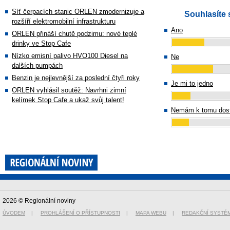
Síť čerpacích stanic ORLEN zmodernizuje a
Souhlasíte 
rozšíří elektromobilní infrastrukturu
Ano
ORLEN přináší chutě podzimu: nové teplé
drinky ve Stop Cafe
Nízko emisní palivo HVO100 Diesel na
Ne
dalších pumpách
Benzin je nejlevnější za poslední čtyři roky
Je mi to jedno
ORLEN vyhlásil soutěž: Navrhni zimní
kelímek Stop Cafe a ukaž svůj talent!
Nemám k tomu dost
2026 © Regionální noviny
ÚVODEM
|
PROHLÁŠENÍ O PŘÍSTUPNOSTI
|
MAPA WEBU
|
REDAKČNÍ SYSTÉ