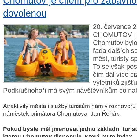
Chomutov je cílem pro zábavn
dovolenou
20. července 2
CHOMUTOV | 
Chomutov bylo,
řada dalších 
měst, turisty s
To se však po
čím dál více ci
výletníků zjišť
Podkrušnohoří má svým návštěvníkům co nab
Atraktivity města i služby turistům nám v rozhovoru 
náměstek primátora Chomutova Jan Řehák.
Pokud byste měl jmenovat jednu základní turisti
kterou Chomutov disponuje. Která by to byla?