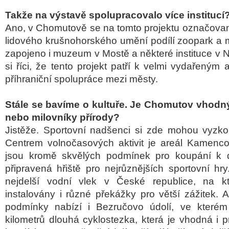
Takže na výstavě spolupracovalo více institucí
Ano, v Chomutově se na tomto projektu označova
lidového krušnohorského umění podílí zoopark a
zapojeno i muzeum v Mostě a některé instituce v
si říci, že tento projekt patří k velmi vydařeným 
příhraniční spolupráce mezi městy.
Stále se bavíme o kultuře. Je Chomutov vhodný
nebo milovníky přírody?
Jistěže. Sportovní nadšenci si zde mohou vyzko
Centrem volnočasových aktivit je areál Kamenco
jsou kromě skvělých podmínek pro koupání k di
připravená hřiště pro nejrůznějších sportovní hr
nejdelší vodní vlek v České republice, na k
instalovány i různé překážky pro větší zážitek. 
podmínky nabízí i Bezručovo údolí, ve které
kilometrů dlouhá cyklostezka, která je vhodná i pr