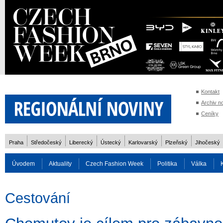
Kontakt
Archiv n
Ceníky
Praha
Středočeský
Liberecký
Ústecký
Karlovarský
Plzeňský
Jihočeský
Úvodem
Aktuality
Czech Fashion Week
Politika
Válka
Auto
Doprava
Zvířata
ZOH Soči 2014
Reality
Cestován
Cestování
Rozhovory