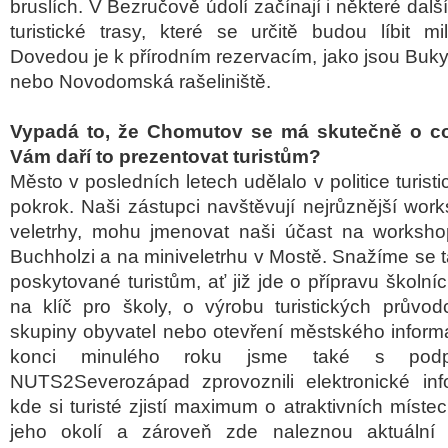
bruslích. V Bezručově údolí začínají i některé dalš
turistické trasy, které se určitě budou líbit mi
Dovedou je k přírodním rezervacím, jako jsou Bu
nebo Novodomská rašeliniště.
Vypadá to, že Chomutov se má skutečně o co 
Vám daří to prezentovat turistům?
Město v posledních letech udělalo v politice turist
pokrok. Naši zástupci navštěvují nejrůznější work
veletrhy, mohu jmenovat naši účast na worksh
Buchholzi a na miniveletrhu v Mostě. Snažíme se t
poskytované turistům, ať již jde o přípravu školníc
na klíč pro školy, o výrobu turistických průvod
skupiny obyvatel nebo otevření městského inform
konci minulého roku jsme také s podp
NUTS2Severozápad zprovoznili elektronické inf
kde si turisté zjistí maximum o atraktivních mís
jeho okolí a zároveň zde naleznou aktuální