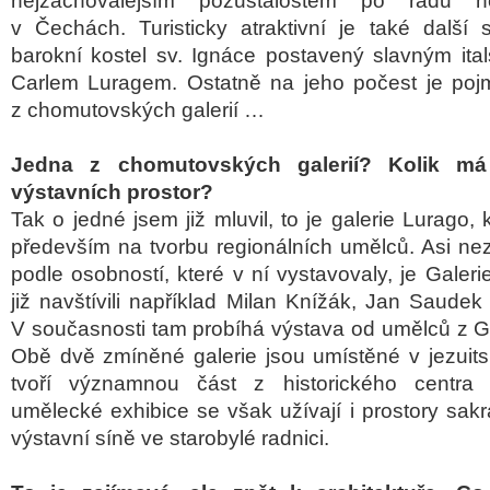
nejzachovalejším pozůstalostem po řádu n
v Čechách. Turisticky atraktivní je také další 
barokní kostel sv. Ignáce postavený slavným ita
Carlem Luragem. Ostatně na jeho počest je poj
z chomutovských galerií …
Jedna z chomutovských galerií? Kolik má
výstavních prostor?
Tak o jedné jsem již mluvil, to je galerie Lurago,
především na tvorbu regionálních umělců. Asi ne
podle osobností, které v ní vystavovaly, je Galeri
již navštívili například Milan Knížák, Jan Saudek
V současnosti tam probíhá výstava od umělců z 
Obě dvě zmíněné galerie jsou umístěné v jezuits
tvoří významnou část z historického centra
umělecké exhibice se však užívají i prostory sak
výstavní síně ve starobylé radnici.