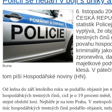
Policii se nedaří v boji s úniky
6. listopadu 20
ČESKÁ REPUB
statistik Police
vyplývá, že ob
trestných činů
povahu hospo
kriminality jak
zpronevěra, da
majetkové podv
Ikona
klesá. V páteč
tom píší Hospodářské noviny (HN).
Od ledna do září letošního roku se podařilo objasnit jen 
hospodářských trestných činů, což je o 19 procent méně,
stejné období loni. Nejhůře je na tom Praha. V metropoli 
tisíc hospodářských trestných činů podařilo objasnit, tedy