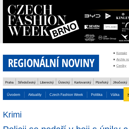
Kontakt
Archiv n
Ceníky
Praha
Středočeský
Liberecký
Ústecký
Karlovarský
Plzeňský
Jihočeský
Úvodem
Aktuality
Czech Fashion Week
Politika
Válka
Auto
Doprava
Zvířata
ZOH Soči 2014
Reality
Cestován
Krimi
Rozhovory