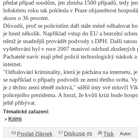
předat případ soudům, jen zhruba 1500 případů, tedy jen
loňskému roku tak poklesla v Praze objasněnost hospodá
skoro o 36 procent.
Důvodů, proč se policistům daří stále méně odhalovat ho
je hned několik. Například vstup do EU a bezcelní schen
němž je snadnější provádět podvody s DPH. Další ranou
vyšetřování byl v roce 2007 masivní odchod zkušených po
Pachatelé navíc mají před policií technologický náskok a 
internet.
"Odhalování kriminality, která je páchána na internetu, je
se například o případy podvodů ze zemí třetího světa. V
je z těchto zemí téměř nulová," sdělil ústy své mluvčí V
policejního prezidenta. A hrozí, že kvůli krizi bude hosp
ještě přibývat.
Tématické zařazení:
Krimi
»
Diskuse
Poslat článek
Tisk
Autor:
(0)