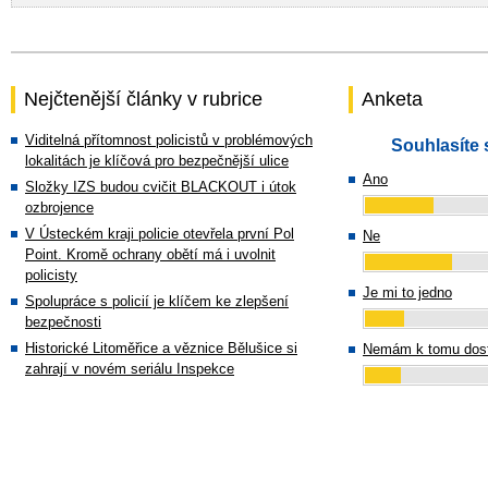
Nejčtenější články v rubrice
Anketa
Viditelná přítomnost policistů v problémových
Souhlasíte 
lokalitách je klíčová pro bezpečnější ulice
Ano
Složky IZS budou cvičit BLACKOUT i útok
ozbrojence
V Ústeckém kraji policie otevřela první Pol
Ne
Point. Kromě ochrany obětí má i uvolnit
policisty
Je mi to jedno
Spolupráce s policií je klíčem ke zlepšení
bezpečnosti
Historické Litoměřice a věznice Bělušice si
Nemám k tomu dost
zahrají v novém seriálu Inspekce